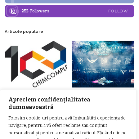
252
Followers
FOLLOW
Articole populare
𝗖𝗵𝗶𝗺𝗰𝗼𝗺𝗽𝗹𝗲𝘅 𝘀𝘂𝘀𝘁𝗶𝗻𝗲 𝗲𝗰𝗵𝗶𝗽𝗮
𝐄𝐥𝐞𝐜𝐭𝐫𝐢𝐜 𝐍𝐢𝐠𝐡𝐭𝐬 𝐁𝐫𝐞𝐳𝐨𝐢 𝟐𝟎𝟐𝟐. Rock
Apreciem confidențialitatea
𝗦𝗖𝗠 𝗥𝗮𝗺𝗻𝗶𝗰𝘂 𝗩𝗮𝗹𝗰𝗲𝗮 𝗶𝗻
alternativ sub cerul înstelat de la
𝗰𝗮𝗹𝗶𝘁𝗮𝘁𝗲 𝗱𝗲 𝗽𝗮𝗿𝘁𝗲𝗻𝗲𝗿
#𝐁𝐫𝐞𝐳𝐨𝐢𝐮𝐥𝐋𝐮𝐦𝐢𝐢
dumneavoastră
𝗳𝗶𝗻𝗮𝗻𝘁𝗮𝘁𝗼𝗿
Zvonul zilei: Mircea Iova va fi
director la Garda de Mediu Vâlcea
Folosim cookie-uri pentru a vă îmbunătăți experiența de
navigare, pentru a vă oferi reclame sau conținut
personalizat și pentru a ne analiza traficul. Făcând clic pe