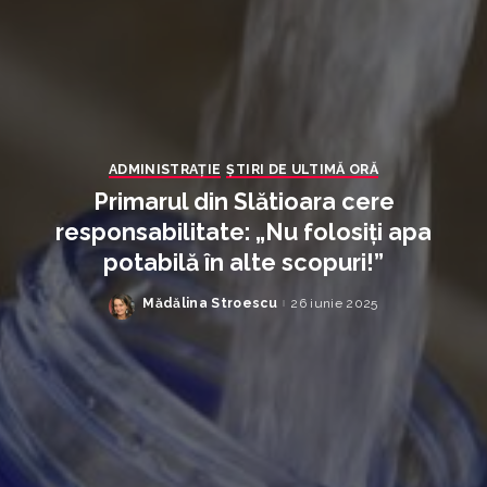
ADMINISTRAŢIE
ȘTIRI DE ULTIMĂ ORĂ
Primarul din Slătioara cere
responsabilitate: „Nu folosiți apa
potabilă în alte scopuri!”
Mădălina Stroescu
26 iunie 2025
Posted
by