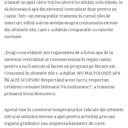
a lansat un apel către toți locuitorii localității, solicitându-le
să folosească apa din sistemul centralizat doar pentru uz
casnic. Într-un mesaj public transmis în cursul zilei de
miercuri, edilul a atras atenția asupra consumului excesiv
din ultimele zile, care s-a dublat comparativ cu valorile
normale.
„Dragi concetățeni! Am rugămintea de a folosi apa de la
sistemul centralizat al comunei numai în regim casnic,
pentru a nu fi nevoiți să facem un program pe fiecare sat.
Consumul în ultimele zile s-a dublat. NU MAI FOLOSIȚI APA
ÎN ALTE SCOPURI! Respectând acest lucru, respectați
cetățenii comunei Slătioara! Vă mulțumesc!”, a transmis
primarul Sorin Romcescu.
Apelul vine în contextul temperaturilor ridicate din ultimele
zile și al utilizării intense a apei pentru activități precum
irigatul grădinilor sau umplerea bazinelor de curte.