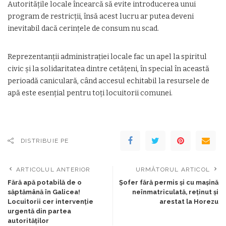
Autoritățile locale încearcă să evite introducerea unui
program de restricții, însă acest lucru ar putea deveni
inevitabil dacă cerințele de consum nu scad.
Reprezentanții administrației locale fac un apel la spiritul
civic și la solidaritatea dintre cetățeni, în special în această
perioadă caniculară, când accesul echitabil la resursele de
apă este esențial pentru toți locuitorii comunei.
DISTRIBUIE PE
ARTICOLUL ANTERIOR
URMĂTORUL ARTICOL
Fără apă potabilă de o
Șofer fără permis și cu mașină
săptămână în Galicea!
neînmatriculată, reținut și
Locuitorii cer intervenție
arestat la Horezu
urgentă din partea
autorităților