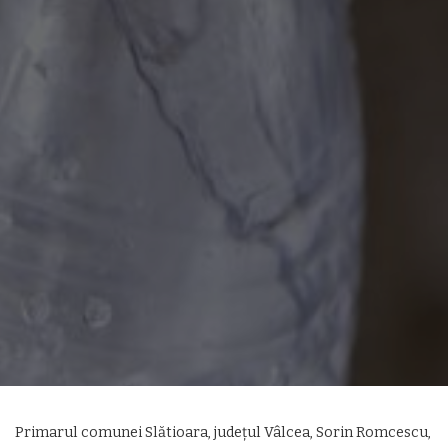
Primarul comunei Slătioara, județul Vâlcea, Sorin Romcescu,