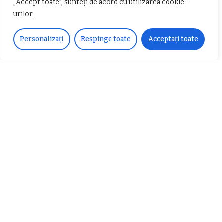
„Accept toate”, sunteți de acord cu utilizarea cookie-
urilor.
𝐂𝐔𝐑𝐒 𝐅𝐑𝐈𝐙𝐄𝐑 / 𝐇𝐀𝐈𝐑𝐂𝐔𝐓 –
Personalizați
Respinge toate
Acceptați toate
𝐁𝐚𝐫𝐛𝐞𝐫
Despre noi
Vocea Vâlcii – publicație bi-săptămânală – este
ceea ce suntem și ceea ce facem, în fiecare zi. Un
ziar de luptă împotriva corupției, crimei
organizate, criminalității economico-financiare și