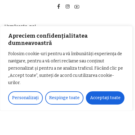
Urmărește-ne!
Apreciem confidențialitatea
33k
Fans
LIKE
dumneavoastră
Folosim cookie-uri pentru a vă îmbunătăți experiența de
252
Followers
FOLLOW
navigare, pentru a vă oferi reclame sau conținut
personalizat și pentru a ne analiza traficul. Făcând clic pe
Articole populare
„Accept toate”, sunteți de acord cu utilizarea cookie-
urilor.
Personalizați
Respinge toate
Acceptați toate
𝗖𝗵𝗶𝗺𝗰𝗼𝗺𝗽𝗹𝗲𝘅 𝘀𝘂𝘀𝘁𝗶𝗻𝗲 𝗲𝗰𝗵𝗶𝗽𝗮
𝐄𝐥𝐞𝐜𝐭𝐫𝐢𝐜 𝐍𝐢𝐠𝐡𝐭𝐬 𝐁𝐫𝐞𝐳𝐨𝐢 𝟐𝟎𝟐𝟐. Rock