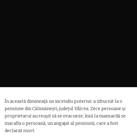
În această dimineață un incendiu puternic a izbucnit la o
pensiune din Călimănești, județul Vâlcea. Zece persoane şi
proprietarul au reuşit să se evacueze, însă la mansardă se
mai afla o persoană, un angajat al pensiunii, care a fost
declarat mort.