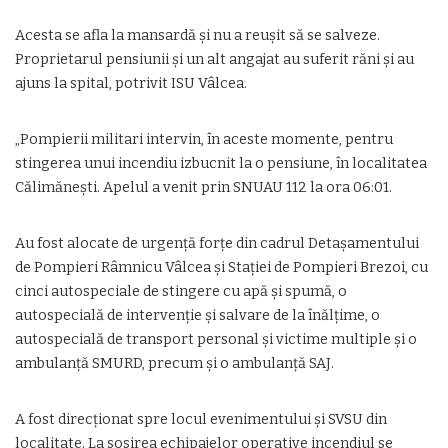
Acesta se afla la mansardă și nu a reușit să se salveze.
Proprietarul pensiunii și un alt angajat au suferit răni și au
ajuns la spital, potrivit ISU Vâlcea.
„Pompierii militari intervin, în aceste momente, pentru
stingerea unui incendiu izbucnit la o pensiune, în localitatea
Călimăneşti. Apelul a venit prin SNUAU 112 la ora 06:01.
Au fost alocate de urgenţă forţe din cadrul Detaşamentului
de Pompieri Râmnicu Vâlcea şi Staţiei de Pompieri Brezoi, cu
cinci autospeciale de stingere cu apă şi spumă, o
autospecială de intervenţie şi salvare de la înălţime, o
autospecială de transport personal şi victime multiple şi o
ambulanţă SMURD, precum şi o ambulanţă SAJ.
A fost direcţionat spre locul evenimentului şi SVSU din
localitate. La sosirea echipajelor operative incendiul se