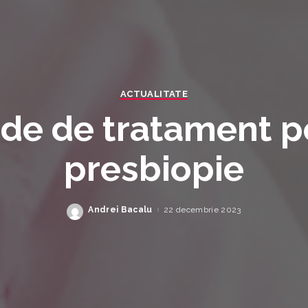
ACTUALITATE
de de tratament p
presbiopie
Andrei Bacalu
22 decembrie 2023
Posted
by