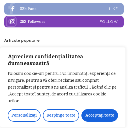
33k
Fans
LIKE
252
Followers
FOLLOW
Articole populare
Apreciem confidențialitatea
dumneavoastră
Folosim cookie-uri pentru a vă îmbunătăți experiența de
navigare, pentru a vă oferi reclame sau conținut
personalizat și pentru a ne analiza traficul. Făcând clic pe
„Accept toate”, sunteți de acord cu utilizarea cookie-
𝗖𝗵𝗶𝗺𝗰𝗼𝗺𝗽𝗹𝗲𝘅 𝘀𝘂𝘀𝘁𝗶𝗻𝗲 𝗲𝗰𝗵𝗶𝗽𝗮
𝐄𝐥𝐞𝐜𝐭𝐫𝐢𝐜 𝐍𝐢𝐠𝐡𝐭𝐬 𝐁𝐫𝐞𝐳𝐨𝐢 𝟐𝟎𝟐𝟐. Rock
urilor.
𝗦𝗖𝗠 𝗥𝗮𝗺𝗻𝗶𝗰𝘂 𝗩𝗮𝗹𝗰𝗲𝗮 𝗶𝗻
alternativ sub cerul înstelat de la
𝗰𝗮𝗹𝗶𝘁𝗮𝘁𝗲 𝗱𝗲 𝗽𝗮𝗿𝘁𝗲𝗻𝗲𝗿
#𝐁𝐫𝐞𝐳𝐨𝐢𝐮𝐥𝐋𝐮𝐦𝐢𝐢
𝗳𝗶𝗻𝗮𝗻𝘁𝗮𝘁𝗼𝗿
Zvonul zilei: Mircea Iova va fi
Personalizați
Respinge toate
Acceptați toate
director la Garda de Mediu Vâlcea