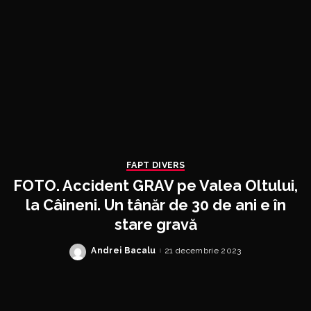
FAPT DIVERS
FOTO. Accident GRAV pe Valea Oltului,
la Câineni. Un tânăr de 30 de ani e în
stare gravă
Andrei Bacalu
21 decembrie 2023
Posted
by