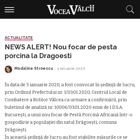
ACTUALITATE
NEWS ALERT! Nou focar de pesta
porcina la Dragoesti
Mădălina Stroescu
3 ianuarie 2020
Posted
by
În data de 3 ianuarie 2020, a fost convocat în ședință de lucru,
prin Ordinul Prefectului nr. 1/03.01.2020, Centrul Local de
Combatere a Bolilor Vâlcea ca urmare a confirmării, prin
buletinul de analiză nr. 10006/03.01.2020 emis de I.D.S.A.
București, a unui nou focar de Pestă Porcină Africană într-o
gospodărie a populației din satul Drăgoești, comuna
Drăgoești.
În această ședință de lucru au fost stabilite măsurile ce se