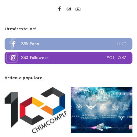
Urmărește-ne!
33k
Fans
LIKE
252
Followers
FOLLOW
Articole populare