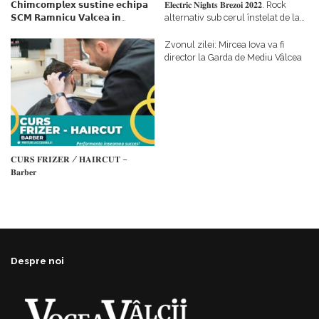
𝗖𝗵𝗶𝗺𝗰𝗼𝗺𝗽𝗹𝗲𝘅 𝘀𝘂𝘀𝘁𝗶𝗻𝗲 𝗲𝗰𝗵𝗶𝗽𝗮
𝐄𝐥𝐞𝐜𝐭𝐫𝐢𝐜 𝐍𝐢𝐠𝐡𝐭𝐬 𝐁𝐫𝐞𝐳𝐨𝐢 𝟐𝟎𝟐𝟐. Rock
𝗦𝗖𝗠 𝗥𝗮𝗺𝗻𝗶𝗰𝘂 𝗩𝗮𝗹𝗰𝗲𝗮 𝗶𝗻
alternativ sub cerul înstelat de la
𝗰𝗮𝗹𝗶𝘁𝗮𝘁𝗲 𝗱𝗲 𝗽𝗮𝗿𝘁𝗲𝗻𝗲𝗿
#𝐁𝐫𝐞𝐳𝐨𝐢𝐮𝐥𝐋𝐮𝐦𝐢𝐢
𝗳𝗶𝗻𝗮𝗻𝘁𝗮𝘁𝗼𝗿
Zvonul zilei: Mircea Iova va fi
director la Garda de Mediu Vâlcea
𝐂𝐔𝐑𝐒 𝐅𝐑𝐈𝐙𝐄𝐑 / 𝐇𝐀𝐈𝐑𝐂𝐔𝐓 –
𝐁𝐚𝐫𝐛𝐞𝐫
Despre noi