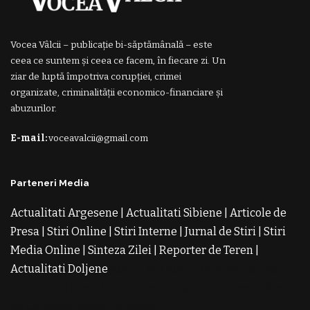
Vocea Vâlcii – publicație bi-săptămânală – este
ceea ce suntem și ceea ce facem, în fiecare zi. Un
ziar de luptă împotriva corupției, crimei
organizate, criminalității economico-financiare și
abuzurilor.
E-mail:
voceavalcii@gmail.com
Parteneri Media
Actualitati Argesene
|
Actualitati Sibiene
|
Articole de
Presa
|
Stiri Online
|
Stiri Interne
|
Jurnal de Stiri
|
Stiri
Media Online
|
Sinteza Zilei
|
Reporter de Teren
|
Actualitati Doljene
Rochii Noi
Rochii de Revelion
Rochii
de Banchet
Rochii de Cununie
Magazin de Rochii
Rochii
pe Comanda
Rochii de Seara