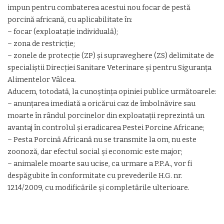
impun pentru combaterea acestui nou focar de pestă
porcină africană, cu aplicabilitate în:
– focar (exploatație individuală);
– zona de restricție;
– zonele de protecție (ZP) și supraveghere (ZS) delimitate de
specialiștii Direcției Sanitare Veterinare și pentru Siguranța
Alimentelor Vâlcea.
Aducem, totodată, la cunoștința opiniei publice următoarele:
– anunțarea imediată a oricărui caz de îmbolnăvire sau
moarte în rândul porcinelor din exploatații reprezintă un
avantaj în controlul și eradicarea Pestei Porcine Africane;
– Pesta Porcină Africană nu se transmite la om, nu este
zoonoză, dar efectul social și economic este major;
– animalele moarte sau ucise, ca urmare a P.P.A., vor fi
despăgubite în conformitate cu prevederile H.G. nr.
1214/2009, cu modificările și completările ulterioare.