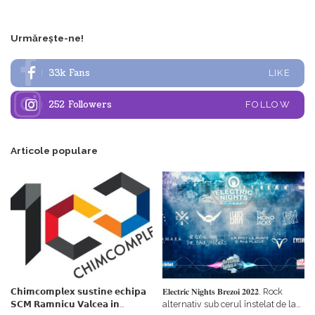
Urmărește-ne!
33k
Fans
LIKE
252
Followers
FOLLOW
Articole populare
𝗖𝗵𝗶𝗺𝗰𝗼𝗺𝗽𝗹𝗲𝘅 𝘀𝘂𝘀𝘁𝗶𝗻𝗲 𝗲𝗰𝗵𝗶𝗽𝗮
𝐄𝐥𝐞𝐜𝐭𝐫𝐢𝐜 𝐍𝐢𝐠𝐡𝐭𝐬 𝐁𝐫𝐞𝐳𝐨𝐢 𝟐𝟎𝟐𝟐. Rock
𝗦𝗖𝗠 𝗥𝗮𝗺𝗻𝗶𝗰𝘂 𝗩𝗮𝗹𝗰𝗲𝗮 𝗶𝗻
alternativ sub cerul înstelat de la