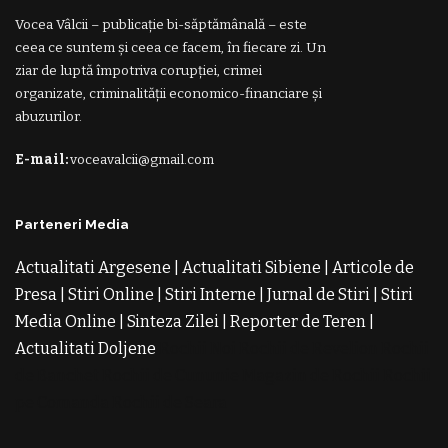
Vocea Vâlcii – publicație bi-săptămânală – este
ceea ce suntem și ceea ce facem, în fiecare zi. Un
ziar de luptă împotriva corupției, crimei
organizate, criminalității economico-financiare și
abuzurilor.
E-mail:
voceavalcii@gmail.com
Parteneri Media
Actualitati Argesene
|
Actualitati Sibiene
|
Articole de
Presa
|
Stiri Online
|
Stiri Interne
|
Jurnal de Stiri
|
Stiri
Media Online
|
Sinteza Zilei
|
Reporter de Teren
|
Actualitati Doljene
Rochii Noi
Rochii de Revelion
Rochii
de Banchet
Rochii de Cununie
Magazin de Rochii
Rochii
pe Comanda
Rochii de Seara