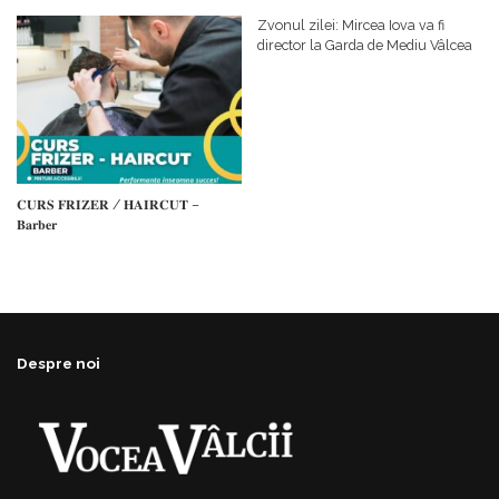
𝗰𝗮𝗹𝗶𝘁𝗮𝘁𝗲 𝗱𝗲 𝗽𝗮𝗿𝘁𝗲𝗻𝗲𝗿
#𝐁𝐫𝐞𝐳𝐨𝐢𝐮𝐥𝐋𝐮𝐦𝐢𝐢
𝗳𝗶𝗻𝗮𝗻𝘁𝗮𝘁𝗼𝗿
Zvonul zilei: Mircea Iova va fi
director la Garda de Mediu Vâlcea
𝐂𝐔𝐑𝐒 𝐅𝐑𝐈𝐙𝐄𝐑 / 𝐇𝐀𝐈𝐑𝐂𝐔𝐓 –
𝐁𝐚𝐫𝐛𝐞𝐫
Despre noi