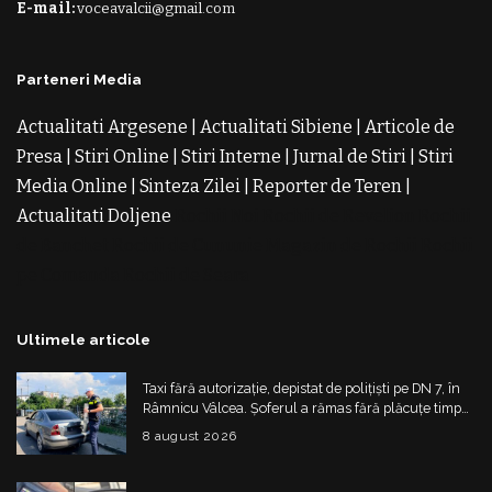
E-mail:
voceavalcii@gmail.com
Parteneri Media
Actualitati Argesene
|
Actualitati Sibiene
|
Articole de
Presa
|
Stiri Online
|
Stiri Interne
|
Jurnal de Stiri
|
Stiri
Media Online
|
Sinteza Zilei
|
Reporter de Teren
|
Actualitati Doljene
Rochii Noi
Rochii de Revelion
Rochii
de Banchet
Rochii de Cununie
Magazin de Rochii
Rochii
pe Comanda
Rochii de Seara
Ultimele articole
Taxi fără autorizație, depistat de polițiști pe DN 7, în
Râmnicu Vâlcea. Șoferul a rămas fără plăcuțe timp
de 6 luni
8 august 2026