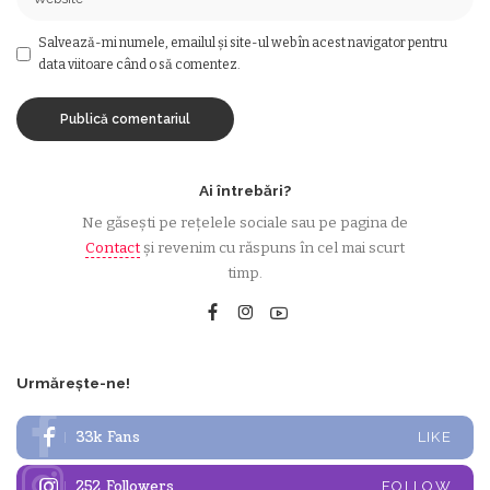
Salvează-mi numele, emailul și site-ul web în acest navigator pentru
data viitoare când o să comentez.
Ai întrebări?
Ne găsești pe rețelele sociale sau pe pagina de
Contact
și revenim cu răspuns în cel mai scurt
timp.
Urmărește-ne!
33k
Fans
LIKE
252
Followers
FOLLOW