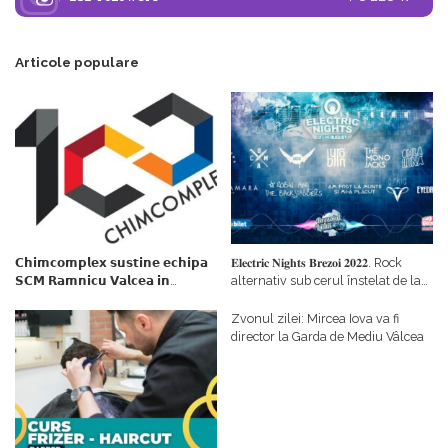
Articole populare
𝗖𝗵𝗶𝗺𝗰𝗼𝗺𝗽𝗹𝗲𝘅 𝘀𝘂𝘀𝘁𝗶𝗻𝗲 𝗲𝗰𝗵𝗶𝗽𝗮
𝐄𝐥𝐞𝐜𝐭𝐫𝐢𝐜 𝐍𝐢𝐠𝐡𝐭𝐬 𝐁𝐫𝐞𝐳𝐨𝐢 𝟐𝟎𝟐𝟐. Rock
𝗦𝗖𝗠 𝗥𝗮𝗺𝗻𝗶𝗰𝘂 𝗩𝗮𝗹𝗰𝗲𝗮 𝗶𝗻
alternativ sub cerul înstelat de la
𝗰𝗮𝗹𝗶𝘁𝗮𝘁𝗲 𝗱𝗲 𝗽𝗮𝗿𝘁𝗲𝗻𝗲𝗿
#𝐁𝐫𝐞𝐳𝐨𝐢𝐮𝐥𝐋𝐮𝐦𝐢𝐢
𝗳𝗶𝗻𝗮𝗻𝘁𝗮𝘁𝗼𝗿
Zvonul zilei: Mircea Iova va fi
director la Garda de Mediu Vâlcea