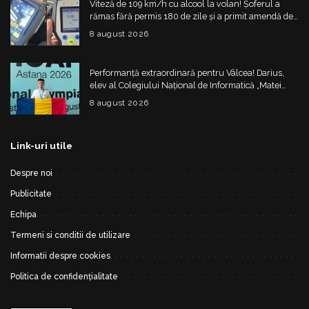
Viteză de 109 km/h cu alcool la volan! Șoferul a
rămas fără permis 180 de zile și a primit amendă de
4.325 de lei
8 august 2026
Performanță extraordinară pentru Vâlcea! Darius,
elev al Colegiului Național de Informatică „Matei
Basarab”, a cucerit argintul la Olimpiada
8 august 2026
Internațională de Inteligență Artificială
Link-uri utile
Despre noi
Publicitate
Echipa
Termeni si conditii de utilizare
Informatii despre cookies
Politica de confidențialitate