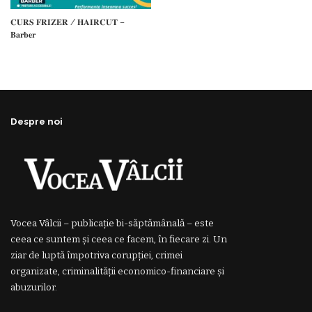
𝐂𝐔𝐑𝐒 𝐅𝐑𝐈𝐙𝐄𝐑 / 𝐇𝐀𝐈𝐑𝐂𝐔𝐓 –
𝐁𝐚𝐫𝐛𝐞𝐫
Despre noi
Vocea Vâlcii – publicație bi-săptămânală – este
ceea ce suntem și ceea ce facem, în fiecare zi. Un
ziar de luptă împotriva corupției, crimei
organizate, criminalității economico-financiare și
abuzurilor.