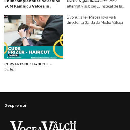
𝗖𝗵𝗶𝗺𝗰𝗼𝗺𝗽𝗹𝗲𝘅 𝘀𝘂𝘀𝘁𝗶𝗻𝗲 𝗲𝗰𝗵𝗶𝗽𝗮
𝐄𝐥𝐞𝐜𝐭𝐫𝐢𝐜 𝐍𝐢𝐠𝐡𝐭𝐬 𝐁𝐫𝐞𝐳𝐨𝐢 𝟐𝟎𝟐𝟐. Rock
𝗦𝗖𝗠 𝗥𝗮𝗺𝗻𝗶𝗰𝘂 𝗩𝗮𝗹𝗰𝗲𝗮 𝗶𝗻
alternativ sub cerul înstelat de la
𝗰𝗮𝗹𝗶𝘁𝗮𝘁𝗲 𝗱𝗲 𝗽𝗮𝗿𝘁𝗲𝗻𝗲𝗿
#𝐁𝐫𝐞𝐳𝐨𝐢𝐮𝐥𝐋𝐮𝐦𝐢𝐢
𝗳𝗶𝗻𝗮𝗻𝘁𝗮𝘁𝗼𝗿
Zvonul zilei: Mircea Iova va fi
director la Garda de Mediu Vâlcea
𝐂𝐔𝐑𝐒 𝐅𝐑𝐈𝐙𝐄𝐑 / 𝐇𝐀𝐈𝐑𝐂𝐔𝐓 –
𝐁𝐚𝐫𝐛𝐞𝐫
Despre noi