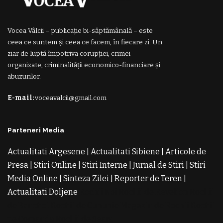
Vocea Vâlcii – publicație bi-săptămânală – este
ceea ce suntem și ceea ce facem, în fiecare zi. Un
ziar de luptă împotriva corupției, crimei
organizate, criminalității economico-financiare și
abuzurilor.
E-mail:
voceavalcii@gmail.com
Parteneri Media
Actualitati Argesene
|
Actualitati Sibiene
|
Articole de
Presa
|
Stiri Online
|
Stiri Interne
|
Jurnal de Stiri
|
Stiri
Media Online
|
Sinteza Zilei
|
Reporter de Teren
|
Actualitati Doljene
Rochii Noi
Rochii de Revelion
Rochii
de Banchet
Rochii de Cununie
Magazin de Rochii
Rochii
pe Comanda
Rochii de Seara