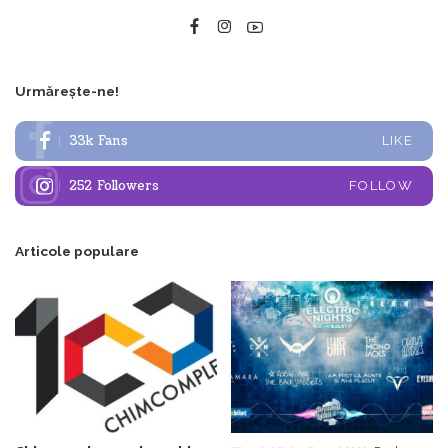
Urmărește-ne!
33k
Fans
LIKE
252
Followers
FOLLOW
Articole populare