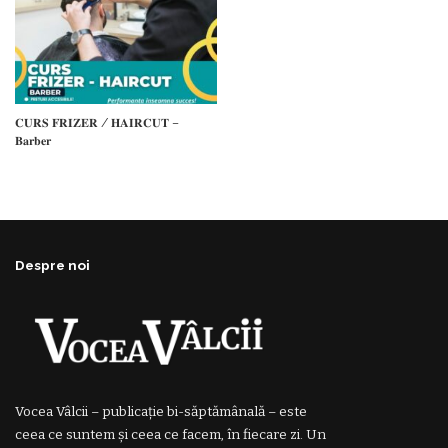
𝐂𝐔𝐑𝐒 𝐅𝐑𝐈𝐙𝐄𝐑 / 𝐇𝐀𝐈𝐑𝐂𝐔𝐓 –
𝐁𝐚𝐫𝐛𝐞𝐫
Despre noi
Vocea Vâlcii – publicație bi-săptămânală – este
ceea ce suntem și ceea ce facem, în fiecare zi. Un