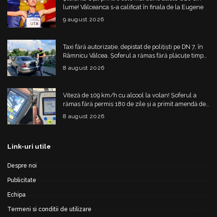
lume! Vâlceanca s-a calificat în finala de la Eugene
9 august 2026
Taxi fără autorizație, depistat de polițiști pe DN 7, în
Râmnicu Vâlcea. Șoferul a rămas fără plăcuțe timp
de 6 luni
8 august 2026
Viteză de 109 km/h cu alcool la volan! Șoferul a
rămas fără permis 180 de zile și a primit amendă de
4.325 de lei
8 august 2026
Link-uri utile
Despre noi
Publicitate
Echipa
Termeni si conditii de utilizare