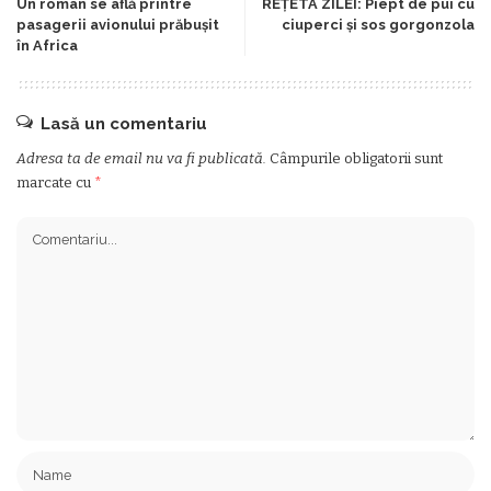
Un român se află printre
REŢETA ZILEI: Piept de pui cu
pasagerii avionului prăbușit
ciuperci şi sos gorgonzola
în Africa
Lasă un comentariu
Adresa ta de email nu va fi publicată.
Câmpurile obligatorii sunt
marcate cu
*