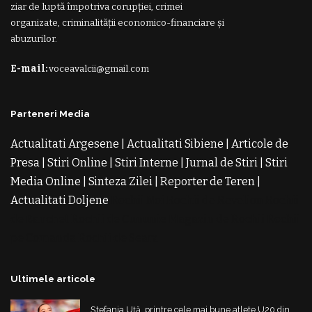
ziar de luptă împotriva corupției, crimei
organizate, criminalității economico-financiare și
abuzurilor.
E-mail:
voceavalcii@gmail.com
Parteneri Media
Actualitati Argesene
|
Actualitati Sibiene
|
Articole de
Presa
|
Stiri Online
|
Stiri Interne
|
Jurnal de Stiri
|
Stiri
Media Online
|
Sinteza Zilei
|
Reporter de Teren
|
Actualitati Doljene
Rochii Noi
Rochii de Revelion
Rochii
de Banchet
Rochii de Cununie
Magazin de Rochii
Rochii
pe Comanda
Rochii de Seara
Ultimele articole
Ștefania Uță, printre cele mai bune atlete U20 din