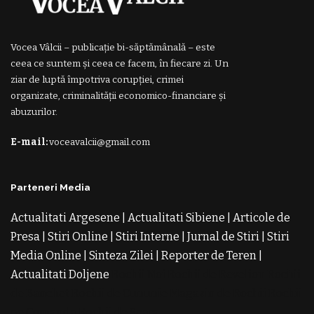
Vocea Vâlcii – publicație bi-săptămânală – este
ceea ce suntem și ceea ce facem, în fiecare zi. Un
ziar de luptă împotriva corupției, crimei
organizate, criminalității economico-financiare și
abuzurilor.
E-mail:
voceavalcii@gmail.com
Parteneri Media
Actualitati Argesene
|
Actualitati Sibiene
|
Articole de
Presa
|
Stiri Online
|
Stiri Interne
|
Jurnal de Stiri
|
Stiri
Media Online
|
Sinteza Zilei
|
Reporter de Teren
|
Actualitati Doljene
Rochii Noi
Rochii de Revelion
Rochii
de Banchet
Rochii de Cununie
Magazin de Rochii
Rochii
pe Comanda
Rochii de Seara