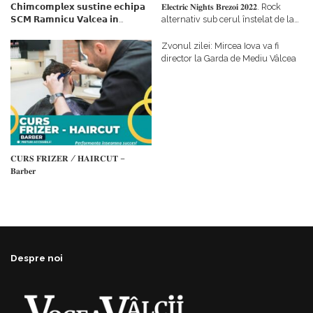
𝗖𝗵𝗶𝗺𝗰𝗼𝗺𝗽𝗹𝗲𝘅 𝘀𝘂𝘀𝘁𝗶𝗻𝗲 𝗲𝗰𝗵𝗶𝗽𝗮
𝐄𝐥𝐞𝐜𝐭𝐫𝐢𝐜 𝐍𝐢𝐠𝐡𝐭𝐬 𝐁𝐫𝐞𝐳𝐨𝐢 𝟐𝟎𝟐𝟐. Rock
𝗦𝗖𝗠 𝗥𝗮𝗺𝗻𝗶𝗰𝘂 𝗩𝗮𝗹𝗰𝗲𝗮 𝗶𝗻
alternativ sub cerul înstelat de la
𝗰𝗮𝗹𝗶𝘁𝗮𝘁𝗲 𝗱𝗲 𝗽𝗮𝗿𝘁𝗲𝗻𝗲𝗿
#𝐁𝐫𝐞𝐳𝐨𝐢𝐮𝐥𝐋𝐮𝐦𝐢𝐢
𝗳𝗶𝗻𝗮𝗻𝘁𝗮𝘁𝗼𝗿
Zvonul zilei: Mircea Iova va fi
director la Garda de Mediu Vâlcea
𝐂𝐔𝐑𝐒 𝐅𝐑𝐈𝐙𝐄𝐑 / 𝐇𝐀𝐈𝐑𝐂𝐔𝐓 –
𝐁𝐚𝐫𝐛𝐞𝐫
Despre noi