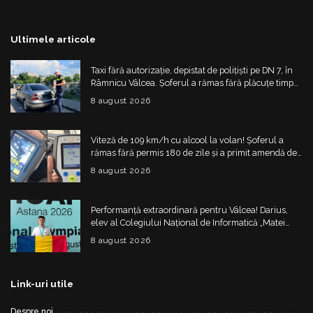
Ultimele articole
Taxi fără autorizație, depistat de polițiști pe DN 7, în
Râmnicu Vâlcea. Șoferul a rămas fără plăcuțe timp
de 6 luni
8 august 2026
Viteză de 109 km/h cu alcool la volan! Șoferul a
rămas fără permis 180 de zile și a primit amendă de
4.325 de lei
8 august 2026
Performanță extraordinară pentru Vâlcea! Darius,
elev al Colegiului Național de Informatică „Matei
Basarab”, a cucerit argintul la Olimpiada
8 august 2026
Internațională de Inteligență Artificială
Link-uri utile
Despre noi