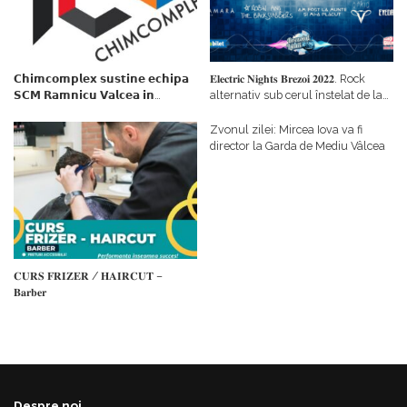
𝗖𝗵𝗶𝗺𝗰𝗼𝗺𝗽𝗹𝗲𝘅 𝘀𝘂𝘀𝘁𝗶𝗻𝗲 𝗲𝗰𝗵𝗶𝗽𝗮
𝐄𝐥𝐞𝐜𝐭𝐫𝐢𝐜 𝐍𝐢𝐠𝐡𝐭𝐬 𝐁𝐫𝐞𝐳𝐨𝐢 𝟐𝟎𝟐𝟐. Rock
𝗦𝗖𝗠 𝗥𝗮𝗺𝗻𝗶𝗰𝘂 𝗩𝗮𝗹𝗰𝗲𝗮 𝗶𝗻
alternativ sub cerul înstelat de la
𝗰𝗮𝗹𝗶𝘁𝗮𝘁𝗲 𝗱𝗲 𝗽𝗮𝗿𝘁𝗲𝗻𝗲𝗿
#𝐁𝐫𝐞𝐳𝐨𝐢𝐮𝐥𝐋𝐮𝐦𝐢𝐢
𝗳𝗶𝗻𝗮𝗻𝘁𝗮𝘁𝗼𝗿
Zvonul zilei: Mircea Iova va fi
director la Garda de Mediu Vâlcea
𝐂𝐔𝐑𝐒 𝐅𝐑𝐈𝐙𝐄𝐑 / 𝐇𝐀𝐈𝐑𝐂𝐔𝐓 –
𝐁𝐚𝐫𝐛𝐞𝐫
Despre noi