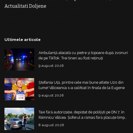
Actualitati Doljene
Rochii Noi
Rochii de Revelion
Rochii
de Banchet
Rochii de Cununie
Magazin de Rochii
Rochii
pe Comanda
Rochii de Seara
Ultimele articole
Ambulanță atacată cu pietre și topoare după zvonuri
de pe TikTok. Trei tineri au fost reținuți
9 august 2026
Ștefania Uță, printre cele mai bune atlete U20 din
lume! Vâlceanca s-a calificat în finala de la Eugene
9 august 2026
Taxi fără autorizație, depistat de polițiști pe DN 7, în
Râmnicu Vâlcea. Șoferul a rămas fără plăcuțe timp
de 6 luni
8 august 2026