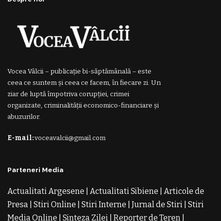
Vocea Vâlcii – publicație bi-săptămânală – este
ceea ce suntem și ceea ce facem, în fiecare zi. Un
ziar de luptă împotriva corupției, crimei
organizate, criminalității economico-financiare și
abuzurilor.
E-mail:
voceavalcii@gmail.com
Parteneri Media
Actualitati Argesene
|
Actualitati Sibiene
|
Articole de
Presa
|
Stiri Online
|
Stiri Interne
|
Jurnal de Stiri
|
Stiri
Media Online
|
Sinteza Zilei
|
Reporter de Teren
|