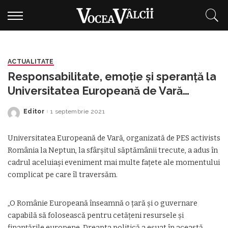
ACTUALITATE
Responsabilitate, emoție și speranță la
Universitatea Europeană de Vară
organizată de PES activists România
Editor
1 septembrie 2021
Posted
by
Universitatea Europeană de Vară, organizată de PES activists
România la Neptun, la sfârșitul săptămânii trecute, a adus în
cadrul aceluiași eveniment mai multe fațete ale momentului
complicat pe care îl traversăm.
„O Românie Europeană înseamnă o țară și o guvernare
capabilă să folosească pentru cetățeni resursele și
finanțările europene. Dreapta politică a eșuat în această