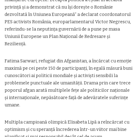
privință și a demonstrat că nu își dorește o Românie
dezvoltată în Uniunea Europeană” a declarat coordonatorul
PES activists România, europarlamentarul Victor Negrescu,
referindu-se la neputința guvernării de a pune pe masa
Uniunii Europene un Plan Național de Redresare și
Reziliență.
Fatima Sarwari, refugiat din Afganistan, a încărcat cu emoție
maximă pe cei peste 150 de participanți, în egală măsură buni
cunoscători ai politicii mondiale și activiști sensibili la
problemele punctuale ale umanității. Drama prin care trece
poporul afgan arată multiplele fețe ale politicilor naționale
și internaționale, nepăsătoare față de adevăratele suferințe
umane.
Multipla campioană olimpică Elisabeta Lipă a reîncărcat cu
optimism și cu speranță încrederea într-un viitor mai bine
planificat și mai responsabil decât cel de acum.