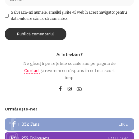
Salvează-mi numele, emailul și site-ul web în acest navigator pentru
data viitoare când o să comentez.
Ai întrebări?
Ne găsești pe rețelele sociale sau pe pagina de
Contact
și revenim cu răspuns în cel mai scurt
timp.
Urmărește-ne!
33k
Fans
LIKE
252
Followers
FOLLOW