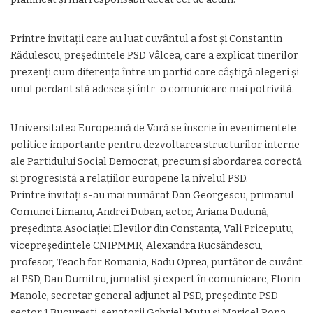
Printre invitații care au luat cuvântul a fost și Constantin
Rădulescu, președintele PSD Vâlcea, care a explicat tinerilor
prezenți cum diferența între un partid care câștigă alegeri și
unul perdant stă adesea și într-o comunicare mai potrivită.
Universitatea Europeană de Vară se înscrie în evenimentele
politice importante pentru dezvoltarea structurilor interne
ale Partidului Social Democrat, precum și abordarea corectă
și progresistă a relațiilor europene la nivelul PSD.
Printre invitați s-au mai numărat Dan Georgescu, primarul
Comunei Limanu, Andrei Duban, actor, Ariana Dudună,
președinta Asociației Elevilor din Constanța, Vali Priceputu,
vicepreședintele CNIPMMR, Alexandra Rucsăndescu,
profesor, Teach for Romania, Radu Oprea, purtător de cuvânt
al PSD, Dan Dumitru, jurnalist și expert în comunicare, Florin
Manole, secretar general adjunct al PSD, președinte PSD
sector 1 București, senatorii Gabriel Mutu și Maricel Popa,