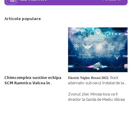
Articole populare
𝗖𝗵𝗶𝗺𝗰𝗼𝗺𝗽𝗹𝗲𝘅 𝘀𝘂𝘀𝘁𝗶𝗻𝗲 𝗲𝗰𝗵𝗶𝗽𝗮
𝐄𝐥𝐞𝐜𝐭𝐫𝐢𝐜 𝐍𝐢𝐠𝐡𝐭𝐬 𝐁𝐫𝐞𝐳𝐨𝐢 𝟐𝟎𝟐𝟐. Rock
𝗦𝗖𝗠 𝗥𝗮𝗺𝗻𝗶𝗰𝘂 𝗩𝗮𝗹𝗰𝗲𝗮 𝗶𝗻
alternativ sub cerul înstelat de la
𝗰𝗮𝗹𝗶𝘁𝗮𝘁𝗲 𝗱𝗲 𝗽𝗮𝗿𝘁𝗲𝗻𝗲𝗿
#𝐁𝐫𝐞𝐳𝐨𝐢𝐮𝐥𝐋𝐮𝐦𝐢𝐢
𝗳𝗶𝗻𝗮𝗻𝘁𝗮𝘁𝗼𝗿
Zvonul zilei: Mircea Iova va fi
director la Garda de Mediu Vâlcea