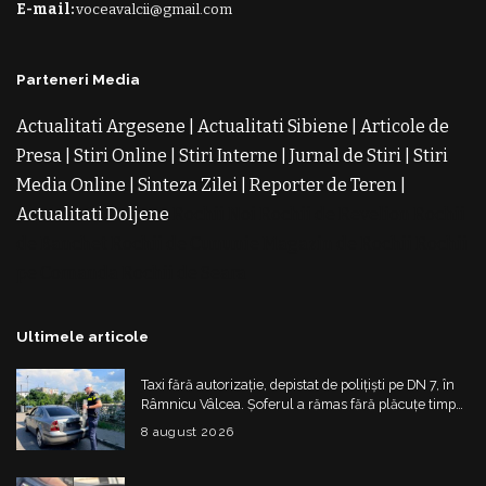
E-mail:
voceavalcii@gmail.com
Parteneri Media
Actualitati Argesene
|
Actualitati Sibiene
|
Articole de
Presa
|
Stiri Online
|
Stiri Interne
|
Jurnal de Stiri
|
Stiri
Media Online
|
Sinteza Zilei
|
Reporter de Teren
|
Actualitati Doljene
Rochii Noi
Rochii de Revelion
Rochii
de Banchet
Rochii de Cununie
Magazin de Rochii
Rochii
pe Comanda
Rochii de Seara
Ultimele articole
Taxi fără autorizație, depistat de polițiști pe DN 7, în
Râmnicu Vâlcea. Șoferul a rămas fără plăcuțe timp
de 6 luni
8 august 2026