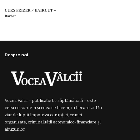
𝐂𝐔𝐑𝐒 𝐅𝐑𝐈𝐙𝐄𝐑 / 𝐇𝐀𝐈𝐑𝐂𝐔𝐓 –
𝐁𝐚𝐫𝐛𝐞𝐫
Despre noi
Vocea Vâlcii – publicație bi-săptămânală – este
ceea ce suntem și ceea ce facem, în fiecare zi. Un
ziar de luptă împotriva corupției, crimei
organizate, criminalității economico-financiare și
abuzurilor.