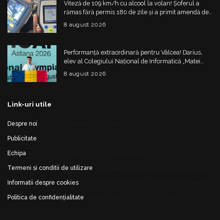
Viteză de 109 km/h cu alcool la volan! Șoferul a
rămas fără permis 180 de zile și a primit amendă de
4.325 de lei
8 august 2026
Performanță extraordinară pentru Vâlcea! Darius,
elev al Colegiului Național de Informatică „Matei
Basarab”, a cucerit argintul la Olimpiada
8 august 2026
Internațională de Inteligență Artificială
Link-uri utile
Despre noi
Publicitate
Echipa
Termeni si conditii de utilizare
Informatii despre cookies
Politica de confidențialitate