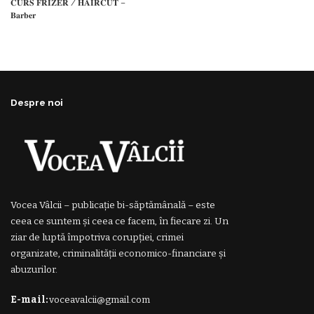
𝐂𝐔𝐑𝐒 𝐅𝐑𝐈𝐙𝐄𝐑 / 𝐇𝐀𝐈𝐑𝐂𝐔𝐓 –
𝐁𝐚𝐫𝐛𝐞𝐫
Despre noi
Vocea Vâlcii – publicație bi-săptămânală – este
ceea ce suntem și ceea ce facem, în fiecare zi. Un
ziar de luptă împotriva corupției, crimei
organizate, criminalității economico-financiare și
abuzurilor.
E-mail:
voceavalcii@gmail.com