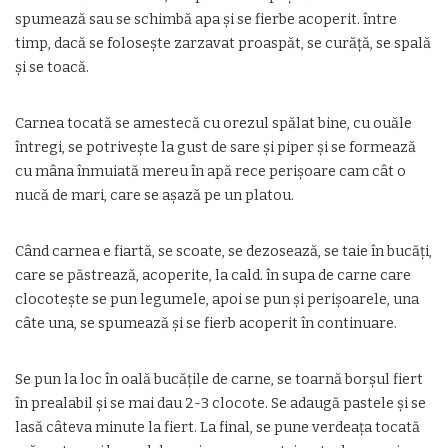
spumează sau se schimbă apa şi se fierbe acoperit. între
timp, dacă se foloseşte zarzavat proaspăt, se curăţă, se spală
şi se toacă.
Carnea tocată se amestecă cu orezul spălat bine, cu ouăle
întregi, se potriveşte la gust de sare şi piper şi se formează
cu mâna înmuiată mereu în apă rece perişoare cam cât o
nucă de mari, care se aşază pe un platou.
Când carnea e fiartă, se scoate, se dezosează, se taie în bucăţi,
care se păstrează, acoperite, la cald. în supa de carne care
clocoteşte se pun legumele, apoi se pun şi perişoarele, una
câte una, se spumează şi se fierb acoperit în continuare.
Se pun la loc în oală bucăţile de carne, se toarnă borşul fiert
în prealabil şi se mai dau 2-3 clocote. Se adaugă pastele şi se
lasă câteva minute la fiert. La final, se pune verdeaţa tocată