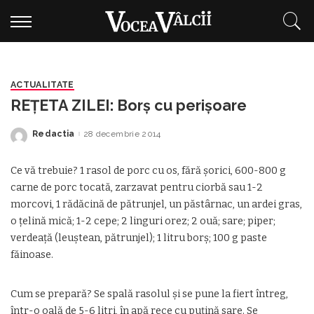
ACTUALITATE
REŢETA ZILEI: Borş cu perişoare
Redactia
28 decembrie 2014
Posted
by
Ce vă trebuie? 1 rasol de porc cu os, fără şorici, 600-800 g
carne de porc tocată, zarzavat pentru ciorbă sau 1-2
morcovi, 1 rădăcină de pătrunjel, un păstârnac, un ardei gras,
o ţelină mică; 1-2 cepe; 2 linguri orez; 2 ouă; sare; piper;
verdeaţă (leuştean, pătrunjel); 1 litru borş; 100 g paste
făinoase.
Cum se prepară? Se spală rasolul şi se pune la fiert întreg,
într-o oală de 5-6 litri, în apă rece cu puţină sare. Se