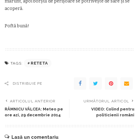
mărunt, apoi borşul de perişoare se potriveşte de sare şi se
acoperă.
Poftă bună!
RETETA
TAGS:
DISTRIBUIE PE
ARTICOLUL ANTERIOR
URMĂTORUL ARTICOL
RÂMNICU VÂLCEA: Meteo pe
VIDEO: Colind pentru
ore azi, 29 decembrie 2014
politicienii români
Lasă un comentariu