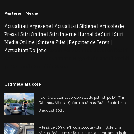
Parteneri Media
Actualitati Argesene
|
Actualitati Sibiene
|
Articole de
Presa
|
Stiri Online
|
Stiri Interne
|
Jurnal de Stiri
|
Stiri
Media Online
|
Sinteza Zilei
|
Reporter de Teren
|
Actualitati Doljene
Rochii Noi
Rochii de Revelion
Rochii
de Banchet
Rochii de Cununie
Magazin de Rochii
Rochii
pe Comanda
Rochii de Seara
Ultimele articole
Taxi fără autorizație, depistat de polițiști pe DN 7, în
Râmnicu Vâlcea. Șoferul a rămas fără plăcuțe timp
de 6 luni
8 august 2026
Viteză de 109 km/h cu alcool la volan! Șoferul a
rămas fără permis 180 de zile și a primit amendă de