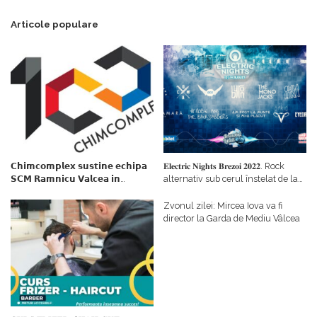
Articole populare
𝗖𝗵𝗶𝗺𝗰𝗼𝗺𝗽𝗹𝗲𝘅 𝘀𝘂𝘀𝘁𝗶𝗻𝗲 𝗲𝗰𝗵𝗶𝗽𝗮
𝐄𝐥𝐞𝐜𝐭𝐫𝐢𝐜 𝐍𝐢𝐠𝐡𝐭𝐬 𝐁𝐫𝐞𝐳𝐨𝐢 𝟐𝟎𝟐𝟐. Rock
𝗦𝗖𝗠 𝗥𝗮𝗺𝗻𝗶𝗰𝘂 𝗩𝗮𝗹𝗰𝗲𝗮 𝗶𝗻
alternativ sub cerul înstelat de la
𝗰𝗮𝗹𝗶𝘁𝗮𝘁𝗲 𝗱𝗲 𝗽𝗮𝗿𝘁𝗲𝗻𝗲𝗿
#𝐁𝐫𝐞𝐳𝐨𝐢𝐮𝐥𝐋𝐮𝐦𝐢𝐢
𝗳𝗶𝗻𝗮𝗻𝘁𝗮𝘁𝗼𝗿
Zvonul zilei: Mircea Iova va fi
director la Garda de Mediu Vâlcea