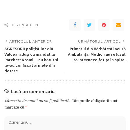
DISTRIBUIE PE
ARTICOLUL ANTERIOR
URMĂTORUL ARTICOL
AGRESORII polițiștilor din
Primarul din Bărbătești acuză
Vâlcea, aduși cu mandat la
Ambulanța: Medicii au refuzat
Parchet! Rromii i-au bătut și
să interneze fetița în spital
le-au confiscat armele din
dotare
Lasă un comentariu
Adresa ta de email nu va fi publicată.
Câmpurile obligatorii sunt
marcate cu
*