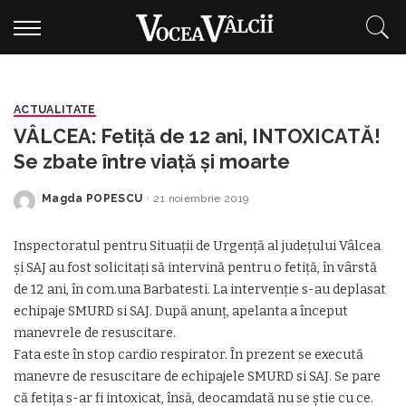
ACTUALITATE
VÂLCEA: Fetiță de 12 ani, INTOXICATĂ!
Se zbate între viață și moarte
Magda POPESCU
21 noiembrie 2019
Posted
by
Inspectoratul pentru Situații de Urgență al județului Vâlcea
și SAJ au fost solicitați să intervină pentru o fetiță, în vârstă
de 12 ani, în com.una Barbatesti. La intervenție s-au deplasat
echipaje SMURD si SAJ. După anunț, apelanta a început
manevrele de resuscitare.
Fata este în stop cardio respirator. În prezent se execută
manevre de resuscitare de echipajele SMURD si SAJ. Se pare
că fetița s-ar fi intoxicat, însă, deocamdată nu se știe cu ce.