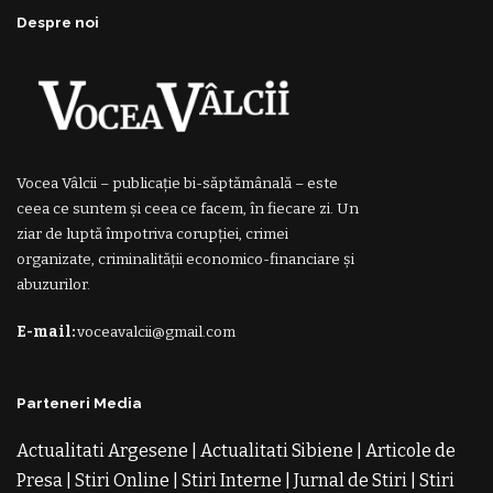
Despre noi
Vocea Vâlcii – publicație bi-săptămânală – este
ceea ce suntem și ceea ce facem, în fiecare zi. Un
ziar de luptă împotriva corupției, crimei
organizate, criminalității economico-financiare și
abuzurilor.
E-mail:
voceavalcii@gmail.com
Parteneri Media
Actualitati Argesene
|
Actualitati Sibiene
|
Articole de
Presa
|
Stiri Online
|
Stiri Interne
|
Jurnal de Stiri
|
Stiri