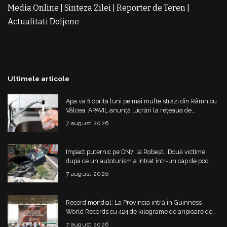
Media Online
|
Sinteza Zilei
|
Reporter de Teren
|
Actualitati Doljene
Rochii Noi
Rochii de Revelion
Rochii
de Banchet
Rochii de Cununie
Magazin de Rochii
Rochii
pe Comanda
Rochii de Seara
Ultimele articole
Apa va fi oprită luni pe mai multe străzi din Râmnicu
Vâlcea. APAVIL anunță lucrări la rețeaua de
alimentare
7 august 2026
Impact puternic pe DN7, la Robești. Două victime
după ce un autoturism a intrat într-un cap de pod
7 august 2026
Record mondial: La Provincia intră în Guinness
World Records cu 424 de kilograme de aripioare de
pui servite la un eveniment
7 august 2026