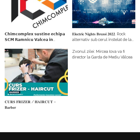
𝗖𝗵𝗶𝗺𝗰𝗼𝗺𝗽𝗹𝗲𝘅 𝘀𝘂𝘀𝘁𝗶𝗻𝗲 𝗲𝗰𝗵𝗶𝗽𝗮
𝐄𝐥𝐞𝐜𝐭𝐫𝐢𝐜 𝐍𝐢𝐠𝐡𝐭𝐬 𝐁𝐫𝐞𝐳𝐨𝐢 𝟐𝟎𝟐𝟐. Rock
𝗦𝗖𝗠 𝗥𝗮𝗺𝗻𝗶𝗰𝘂 𝗩𝗮𝗹𝗰𝗲𝗮 𝗶𝗻
alternativ sub cerul înstelat de la
𝗰𝗮𝗹𝗶𝘁𝗮𝘁𝗲 𝗱𝗲 𝗽𝗮𝗿𝘁𝗲𝗻𝗲𝗿
#𝐁𝐫𝐞𝐳𝐨𝐢𝐮𝐥𝐋𝐮𝐦𝐢𝐢
𝗳𝗶𝗻𝗮𝗻𝘁𝗮𝘁𝗼𝗿
Zvonul zilei: Mircea Iova va fi
director la Garda de Mediu Vâlcea
𝐂𝐔𝐑𝐒 𝐅𝐑𝐈𝐙𝐄𝐑 / 𝐇𝐀𝐈𝐑𝐂𝐔𝐓 –
𝐁𝐚𝐫𝐛𝐞𝐫