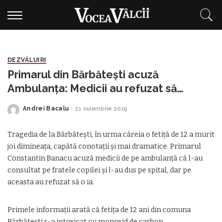
DEZVĂLUIRI
Primarul din Bărbătești acuză
Ambulanța: Medicii au refuzat să
interneze fetița în spital
Andrei Bacalu
21 noiembrie 2019
Posted
by
Tragedia de la Bărbătești, în urma căreia o fetiță de 12 a murit
joi dimineața, capătă conotații și mai dramatice. Primarul
Constantin Banacu acuză medicii de pe ambulanță că l-au
consultat pe fratele copilei și l-au dus pe spital, dar pe
aceasta au refuzat să o ia.
Primele informații arată că fetiţa de 12 ani din comuna
Bărbăteşti s-a intoxicat cu monoxid de carbon.