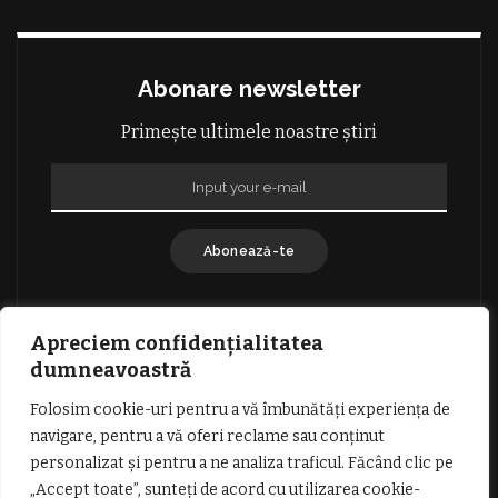
Abonare newsletter
Primește ultimele noastre știri
Abonează-te
Apreciem confidențialitatea
dumneavoastră
Folosim cookie-uri pentru a vă îmbunătăți experiența de
GDPR: POLITICA DE CONFIDENȚIALITATE
navigare, pentru a vă oferi reclame sau conținut
TERMENI SI CONDITII DE UTILIZARE
personalizat și pentru a ne analiza traficul. Făcând clic pe
INFORMATII DESPRE COOKIES
DESPRE NOI
„Accept toate”, sunteți de acord cu utilizarea cookie-
PUBLICITATE