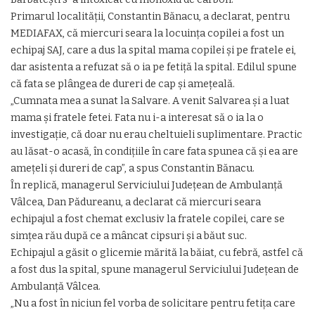
Primarul localității, Constantin Bănacu, a declarat, pentru
MEDIAFAX, că miercuri seara la locuința copilei a fost un
echipaj SAJ, care a dus la spital mama copilei și pe fratele ei,
dar asistenta a refuzat să o ia pe fetiţă la spital. Edilul spune
că fata se plângea de dureri de cap şi ameţeală.
„Cumnata mea a sunat la Salvare. A venit Salvarea şi a luat
mama şi fratele fetei. Fata nu i-a interesat să o ia la o
investigaţie, că doar nu erau cheltuieli suplimentare. Practic
au lăsat-o acasă, în condiţiile în care fata spunea că şi ea are
ameţeli şi dureri de cap”, a spus Constantin Bănacu.
În replică, managerul Serviciului Judeţean de Ambulanţă
Vâlcea, Dan Pădureanu, a declarat că miercuri seara
echipajul a fost chemat exclusiv la fratele copilei, care se
simţea rău după ce a mâncat cipsuri şi a băut suc.
Echipajul a găsit o glicemie mărită la băiat, cu febră, astfel că
a fost dus la spital, spune managerul Serviciului Judeţean de
Ambulanţă Vâlcea.
„Nu a fost în niciun fel vorba de solicitare pentru fetiţa care