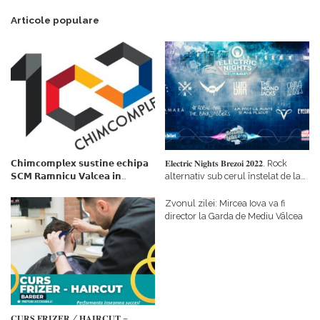
Articole populare
𝗖𝗵𝗶𝗺𝗰𝗼𝗺𝗽𝗹𝗲𝘅 𝘀𝘂𝘀𝘁𝗶𝗻𝗲 𝗲𝗰𝗵𝗶𝗽𝗮
𝐄𝐥𝐞𝐜𝐭𝐫𝐢𝐜 𝐍𝐢𝐠𝐡𝐭𝐬 𝐁𝐫𝐞𝐳𝐨𝐢 𝟐𝟎𝟐𝟐. Rock
𝗦𝗖𝗠 𝗥𝗮𝗺𝗻𝗶𝗰𝘂 𝗩𝗮𝗹𝗰𝗲𝗮 𝗶𝗻
alternativ sub cerul înstelat de la
𝗰𝗮𝗹𝗶𝘁𝗮𝘁𝗲 𝗱𝗲 𝗽𝗮𝗿𝘁𝗲𝗻𝗲𝗿
#𝐁𝐫𝐞𝐳𝐨𝐢𝐮𝐥𝐋𝐮𝐦𝐢𝐢
𝗳𝗶𝗻𝗮𝗻𝘁𝗮𝘁𝗼𝗿
Zvonul zilei: Mircea Iova va fi
director la Garda de Mediu Vâlcea
𝐂𝐔𝐑𝐒 𝐅𝐑𝐈𝐙𝐄𝐑 / 𝐇𝐀𝐈𝐑𝐂𝐔𝐓 –