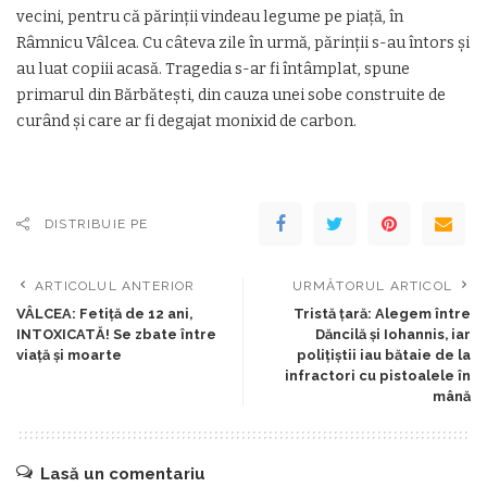
vecini, pentru că părinţii vindeau legume pe piaţă, în
Râmnicu Vâlcea. Cu câteva zile în urmă, părinţii s-au întors şi
au luat copiii acasă. Tragedia s-ar fi întâmplat, spune
primarul din Bărbăteşti, din cauza unei sobe construite de
curând şi care ar fi degajat monixid de carbon.
DISTRIBUIE PE
ARTICOLUL ANTERIOR
URMĂTORUL ARTICOL
VÂLCEA: Fetiță de 12 ani,
Tristă țară: Alegem între
INTOXICATĂ! Se zbate între
Dăncilă și Iohannis, iar
viață și moarte
polițiștii iau bătaie de la
infractori cu pistoalele în
mână
Lasă un comentariu