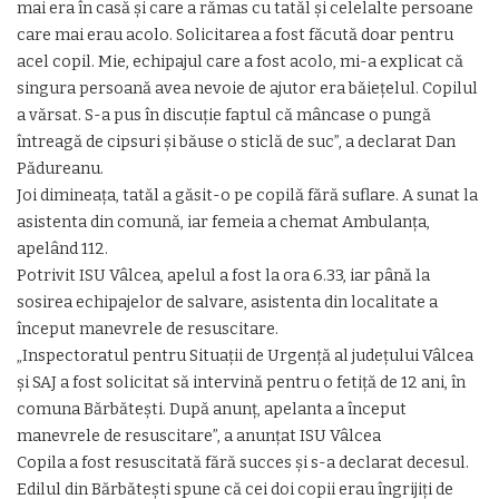
mai era în casă şi care a rămas cu tatăl şi celelalte persoane
care mai erau acolo. Solicitarea a fost făcută doar pentru
acel copil. Mie, echipajul care a fost acolo, mi-a explicat că
singura persoană avea nevoie de ajutor era băieţelul. Copilul
a vărsat. S-a pus în discuţie faptul că mâncase o pungă
întreagă de cipsuri şi băuse o sticlă de suc”, a declarat Dan
Pădureanu.
Joi dimineaţa, tatăl a găsit-o pe copilă fără suflare. A sunat la
asistenta din comună, iar femeia a chemat Ambulanţa,
apelând 112.
Potrivit ISU Vâlcea, apelul a fost la ora 6.33, iar până la
sosirea echipajelor de salvare, asistenta din localitate a
început manevrele de resuscitare.
„Inspectoratul pentru Situaţii de Urgenţă al judeţului Vâlcea
şi SAJ a fost solicitat să intervină pentru o fetiţă de 12 ani, în
comuna Bărbăteşti. După anunţ, apelanta a început
manevrele de resuscitare”, a anunţat ISU Vâlcea
Copila a fost resuscitată fără succes și s-a declarat decesul.
Edilul din Bărbăteşti spune că cei doi copii erau îngrijiţi de