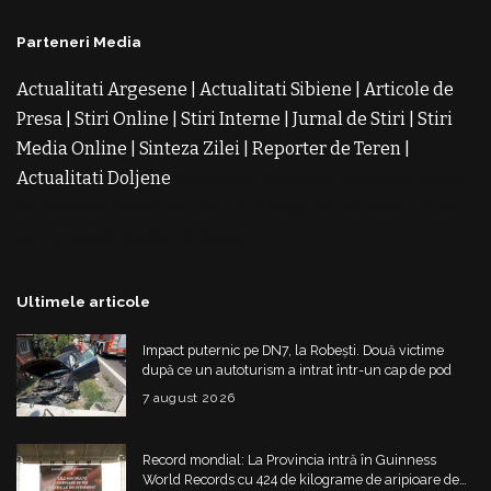
Parteneri Media
Actualitati Argesene
|
Actualitati Sibiene
|
Articole de
Presa
|
Stiri Online
|
Stiri Interne
|
Jurnal de Stiri
|
Stiri
Media Online
|
Sinteza Zilei
|
Reporter de Teren
|
Actualitati Doljene
Rochii Noi
Rochii de Revelion
Rochii
de Banchet
Rochii de Cununie
Magazin de Rochii
Rochii
pe Comanda
Rochii de Seara
Ultimele articole
Impact puternic pe DN7, la Robești. Două victime
după ce un autoturism a intrat într-un cap de pod
7 august 2026
Record mondial: La Provincia intră în Guinness
World Records cu 424 de kilograme de aripioare de