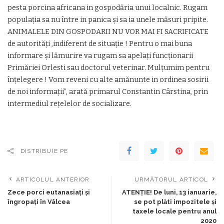
pesta porcina africana in gospodăria unui localnic. Rugam
populația sa nu între in panica și sa ia unele măsuri pripite.
ANIMALELE DIN GOSPODARII NU VOR MAI FI SACRIFICATE
de autorități ,indiferent de situație ! Pentru o mai buna
informare și lămurire va rugam sa apelați funcționarii
Primăriei Orlesti sau doctorul veterinar. Mulțumim pentru
înțelegere ! Vom reveni cu alte amănunte in ordinea sosirii
de noi informații”, arată primarul Constantin Cârstina, prin
intermediul rețelelor de socializare.
DISTRIBUIE PE
ARTICOLUL ANTERIOR
URMĂTORUL ARTICOL
Zece porci eutanasiați și
ATENȚIE! De luni, 13 ianuarie,
îngropați în Vâlcea
se pot plăti impozitele şi
taxele locale pentru anul
2020