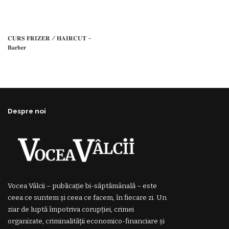
𝐂𝐔𝐑𝐒 𝐅𝐑𝐈𝐙𝐄𝐑 / 𝐇𝐀𝐈𝐑𝐂𝐔𝐓 –
𝐁𝐚𝐫𝐛𝐞𝐫
Despre noi
Vocea Vâlcii – publicație bi-săptămânală – este
ceea ce suntem și ceea ce facem, în fiecare zi. Un
ziar de luptă împotriva corupției, crimei
organizate, criminalității economico-financiare și