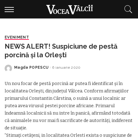
EVENIMENT
NEWS ALERT! Suspiciune de pestă
porcină și la Orlești
Magda POPESCU
6 ianuarie 2020
Posted
by
Un nou focar de pestă porcină ar putea fi identificat și în
localitatea Orlești, din județul Vâlcea. Conform afirmațiilor
primarului Constantin Cârstina, o suină a unui localnic ar
putea avea virusul pestei porcine africane. Primarul
îndeamnă localnicii să nu intre în panică, afirmând totodată
că animalele nu vor mai fi sacrificate de autorități, indiferent
de situație.
”Stimați cetățeni, in localitatea Orlesti exista o suspiciune de