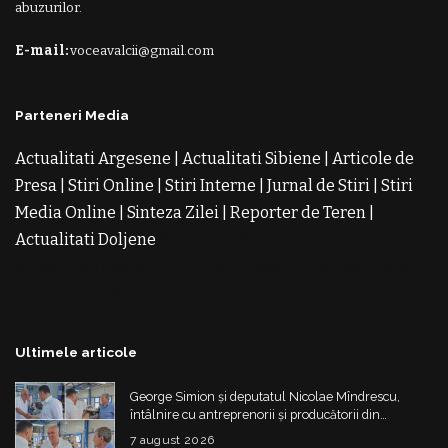
abuzurilor.
E-mail:
voceavalcii@gmail.com
Parteneri Media
Actualitati Argesene
|
Actualitati Sibiene
|
Articole de
Presa
|
Stiri Online
|
Stiri Interne
|
Jurnal de Stiri
|
Stiri
Media Online
|
Sinteza Zilei
|
Reporter de Teren
|
Actualitati Doljene
Rochii Noi
Rochii de Revelion
Rochii
de Banchet
Rochii de Cununie
Magazin de Rochii
Rochii
pe Comanda
Rochii de Seara
Ultimele articole
George Simion și deputatul Nicolae Mîndrescu,
întâlnire cu antreprenorii și producătorii din
Drăgășani
7 august 2026