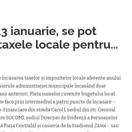
3 ianuarie, se pot
 taxele locale pentru
e încasarea taxelor şi impozitelor locale aferente anului
sieriile administraţiei municipale încasând doar
anii anteriori. Plata sumelor cuvenite bugetului local
te face prin intermediul a patru puncte de încasare –
Financiare din strada Carol I, sediul din str. General
ire SOCOM), sediul Direcţiei de Evidenţă a Persoanelor
ă Piaţa Centrală) şi casieria de la Stadionul Zăvoi – sau