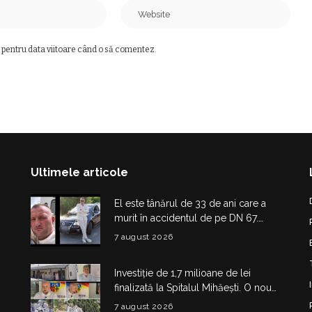
 pentru data viitoare când o să comentez.
Ultimele articole
El este tânărul de 33 de ani care a
murit în accidentul de pe DN 67.
Dragoș Mihail lasă în urmă o fetiță
7 august 2026
Investiție de 1,7 milioane de lei
finalizată la Spitalul Mihăești. O nouă
clădire medico-administrativă a fost
7 august 2026