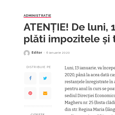
ADMINISTRAŢIE
ATENȚIE! De luni, 1
plăti impozitele şi
anul 2020
Editor
6 ianuarie 2020
Posted
by
DISTRIBUIE PE
Luni, 13 ianuarie, va încep
2020, până la acea dată ca
restanţele înregistrate în 
pentru anul în curs se poa
sediul Direcţiei Economico-
Magheru nr. 25 (fosta clăd
din str. Regina Maria (lâng
CITEȘTE