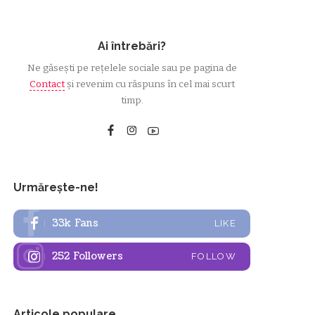
Ai întrebări?
Ne găsești pe rețelele sociale sau pe pagina de
Contact
și revenim cu răspuns în cel mai scurt
timp.
Urmărește-ne!
33k
Fans
LIKE
252
Followers
FOLLOW
Articole populare