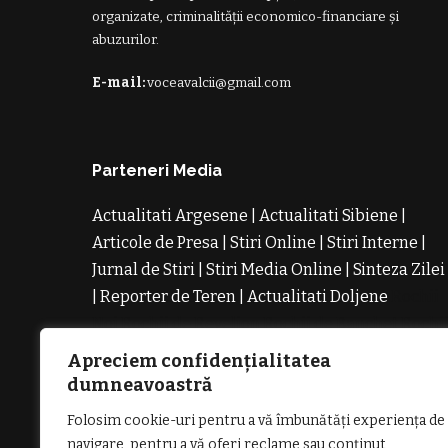
organizate, criminalității economico-financiare și
abuzurilor.
E-mail:
voceavalcii@gmail.com
Parteneri Media
Actualitati Argesene
|
Actualitati Sibiene
|
Articole de Presa
|
Stiri Online
|
Stiri Interne
|
Jurnal de Stiri
|
Stiri Media Online
|
Sinteza Zilei
|
Reporter de Teren
|
Actualitati Doljene
Rochii
Noi
Rochii de Revelion
Rochii de Banchet
Rochi
de Cununie
Magazin de Rochii
Rochii pe
Apreciem confidențialitatea
Comanda
Rochii de Seara
dumneavoastră
Folosim cookie-uri pentru a vă îmbunătăți experiența de
navigare, pentru a vă oferi reclame sau conținut