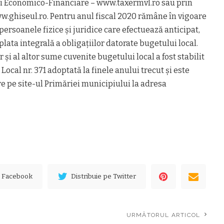
ţiei Economico-Financiare – www.taxermvl.ro sau prin
w.ghiseul.ro. Pentru anul fiscal 2020 rămâne în vigoare
persoanele fizice şi juridice care efectuează anticipat,
 plata integrală a obligaţiilor datorate bugetului local.
r şi al altor sume cuvenite bugetului local a fost stabilit
Local nr. 371 adoptată la finele anului trecut şi este
e pe site-ul Primăriei municipiului la adresa
e Facebook
Distribuie pe Twitter
URMĂTORUL ARTICOL