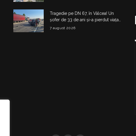
construită
Tragedie pe DN 67, în Vâlcea! Un
șofer de 33 de ani și-a pierdut viața
într-un accident la Budești
7 august 2026
i