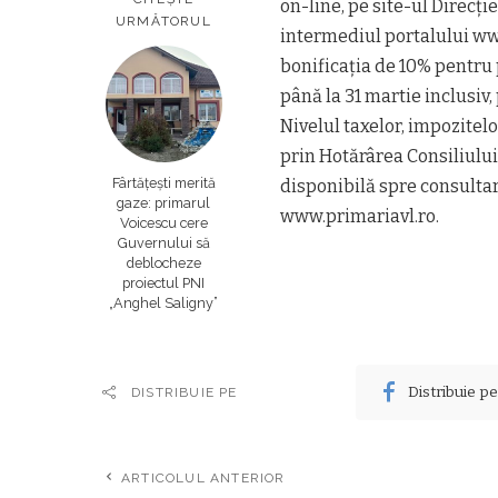
on-line, pe site-ul Direc
URMĂTORUL
intermediul portalului ww
bonificaţia de 10% pentru 
până la 31 martie inclusiv,
Nivelul taxelor, impozitelo
prin Hotărârea Consiliului 
Fârtățești merită
disponibilă spre consultar
gaze: primarul
www.primariavl.ro.
Voicescu cere
Guvernului să
deblocheze
proiectul PNI
„Anghel Saligny”
Distribuie p
DISTRIBUIE PE
ARTICOLUL ANTERIOR