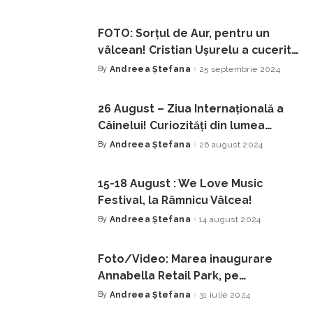
by
FOTO: Sorțul de Aur, pentru un
vâlcean! Cristian Ușurelu a cucerit
Masterchef!
By
Andreea Ștefana
25 septembrie 2024
Posted
by
26 August – Ziua Internațională a
Câinelui! Curiozități din lumea
întreagă!
By
Andreea Ștefana
26 august 2024
Posted
by
15-18 August : We Love Music
Festival, la Râmnicu Vâlcea!
By
Andreea Ștefana
14 august 2024
Posted
by
Foto/Video: Marea inaugurare
Annabella Retail Park, pe
Bulevardul Dem Rădulescu, Râmnicu
By
Andreea Ștefana
31 iulie 2024
Posted
by
Vâlcea