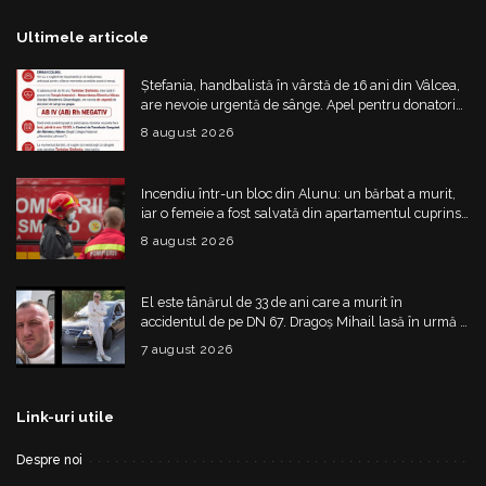
Ultimele articole
Ștefania, handbalistă în vârstă de 16 ani din Vâlcea,
are nevoie urgentă de sânge. Apel pentru donatori
cu grupa AB IV negativ
8 august 2026
Incendiu într-un bloc din Alunu: un bărbat a murit,
iar o femeie a fost salvată din apartamentul cuprins
de flăcări
8 august 2026
El este tânărul de 33 de ani care a murit în
accidentul de pe DN 67. Dragoș Mihail lasă în urmă o
fetiță
7 august 2026
Link-uri utile
Despre noi