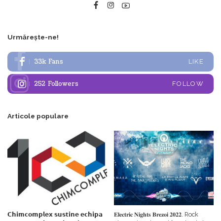
Urmărește-ne!
33k
Fans
LIKE
252
Followers
FOLLOW
Articole populare
𝗖𝗵𝗶𝗺𝗰𝗼𝗺𝗽𝗹𝗲𝘅 𝘀𝘂𝘀𝘁𝗶𝗻𝗲 𝗲𝗰𝗵𝗶𝗽𝗮
𝐄𝐥𝐞𝐜𝐭𝐫𝐢𝐜 𝐍𝐢𝐠𝐡𝐭𝐬 𝐁𝐫𝐞𝐳𝐨𝐢 𝟐𝟎𝟐𝟐. Rock