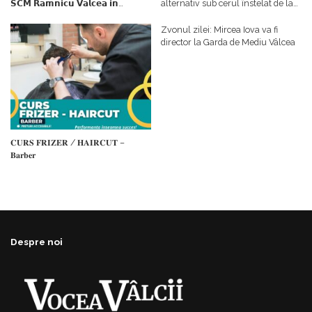
𝗦𝗖𝗠 𝗥𝗮𝗺𝗻𝗶𝗰𝘂 𝗩𝗮𝗹𝗰𝗲𝗮 𝗶𝗻
alternativ sub cerul înstelat de la
𝗰𝗮𝗹𝗶𝘁𝗮𝘁𝗲 𝗱𝗲 𝗽𝗮𝗿𝘁𝗲𝗻𝗲𝗿
#𝐁𝐫𝐞𝐳𝐨𝐢𝐮𝐥𝐋𝐮𝐦𝐢𝐢
𝗳𝗶𝗻𝗮𝗻𝘁𝗮𝘁𝗼𝗿
Zvonul zilei: Mircea Iova va fi
director la Garda de Mediu Vâlcea
𝐂𝐔𝐑𝐒 𝐅𝐑𝐈𝐙𝐄𝐑 / 𝐇𝐀𝐈𝐑𝐂𝐔𝐓 –
𝐁𝐚𝐫𝐛𝐞𝐫
Despre noi