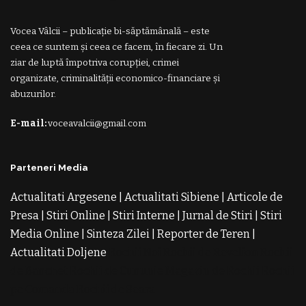
Vocea Vâlcii – publicație bi-săptămânală – este
ceea ce suntem și ceea ce facem, în fiecare zi. Un
ziar de luptă împotriva corupției, crimei
organizate, criminalității economico-financiare și
abuzurilor.
E-mail:
voceavalcii@gmail.com
Parteneri Media
Actualitati Argesene
|
Actualitati Sibiene
|
Articole de
Presa
|
Stiri Online
|
Stiri Interne
|
Jurnal de Stiri
|
Stiri
Media Online
|
Sinteza Zilei
|
Reporter de Teren
|
Actualitati Doljene
Rochii Noi
Rochii de Revelion
Rochii
de Banchet
Rochii de Cununie
Magazin de Rochii
Rochii
pe Comanda
Rochii de Seara