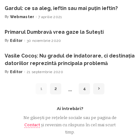
Gardul: ce sa aleg, ieftin sau mai puțin ieftin?
By
Webmaster
7 aprilie 2021
Posted
by
Primarul Dumbravă vrea gaze la Sutești
By
Editor
30 noiembrie 2020
Posted
by
Vasile Cocoș: Nu gradul de îndatorare, ci destinația
datoriilor reprezintă principala problemă
By
Editor
21 septembrie 2020
Posted
by
…
1
2
4
Ai întrebări?
Ne găsești pe rețelele sociale sau pe pagina de
Contact
și revenim cu răspuns în cel mai scurt
timp.