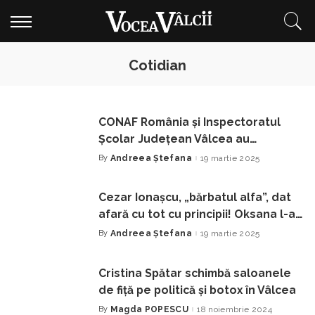
Cotidian
CONAF România și Inspectoratul
Școlar Județean Vâlcea au
organizat o întâlnire cu echipele
By
Andreea Ștefana
19 martie 2025
Posted
by
participante la Maratonul pentru
Educație Antreprenorială, Editia a III
Cezar Ionașcu, „bărbatul alfa”, dat
a
afară cu tot cu principii! Oksana l-a
prins cu amanta!
By
Andreea Ștefana
19 martie 2025
Posted
by
Cristina Spătar schimbă saloanele
de fiță pe politică și botox în Vâlcea
By
Magda POPESCU
18 noiembrie 2024
Posted