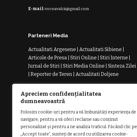
E-mail:
voceavalcii@gmail.com
Parteneri Media
Actualitati Argesene
|
Actualitati Sibiene
|
Articole de Presa
|
Stiri Online
|
Stiri Interne
|
Jurnal de Stiri
|
Stiri Media Online
|
Sinteza Zilei
|
Reporter de Teren
|
Actualitati Doljene
Rochii
Noi
Rochii de Revelion
Rochii de Banchet
Rochi
de Cununie
Magazin de Rochii
Rochii pe
Apreciem confidențialitatea
Comanda
Rochii de Seara
dumneavoastră
Folosim cookie-uri pentru a vă îmbunătăți experiența de
navigare, pentru a vă oferi reclame sau conținut
personalizat și pentru a ne analiza traficul. Făcând clic pe
„Accept toate”, sunteți de acord cu utilizarea cookie-