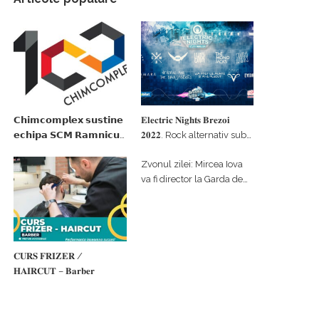
𝗖𝗵𝗶𝗺𝗰𝗼𝗺𝗽𝗹𝗲𝘅 𝘀𝘂𝘀𝘁𝗶𝗻𝗲
𝐄𝐥𝐞𝐜𝐭𝐫𝐢𝐜 𝐍𝐢𝐠𝐡𝐭𝐬 𝐁𝐫𝐞𝐳𝐨𝐢
𝗲𝗰𝗵𝗶𝗽𝗮 𝗦𝗖𝗠 𝗥𝗮𝗺𝗻𝗶𝗰𝘂
𝟐𝟎𝟐𝟐. Rock alternativ sub
𝗩𝗮𝗹𝗰𝗲𝗮 𝗶𝗻 𝗰𝗮𝗹𝗶𝘁𝗮𝘁𝗲 𝗱𝗲
cerul înstelat de la
Zvonul zilei: Mircea Iova
𝗽𝗮𝗿𝘁𝗲𝗻𝗲𝗿 𝗳𝗶𝗻𝗮𝗻𝘁𝗮𝘁𝗼𝗿
#𝐁𝐫𝐞𝐳𝐨𝐢𝐮𝐥𝐋𝐮𝐦𝐢𝐢
va fi director la Garda de
Mediu Vâlcea
𝐂𝐔𝐑𝐒 𝐅𝐑𝐈𝐙𝐄𝐑 /
𝐇𝐀𝐈𝐑𝐂𝐔𝐓 – 𝐁𝐚𝐫𝐛𝐞𝐫