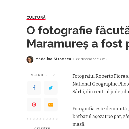
CULTURĂ
O fotografie făcută
Maramureş a fost 
Geographic Photo 
Mădălina Stroescu
22 decembrie 2014
Posted
by
DISTRIBUIE PE
Fotograful Roberto Fiore 
National Geographic Photo 
Sârbi, din centrul judeţu
Fotografia este denumită „
bărbatul aşezat pe pat, gând
masă.
CITEȘTE