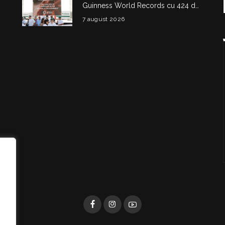
Guinness World Records cu 424 de
kilograme de aripioare de pui servite
7 august 2026
la un eveniment
i