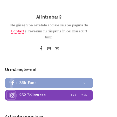
Ai întrebări?
Ne găsești pe rețelele sociale sau pe pagina de
Contact
și revenim cu răspuns în cel mai scurt
timp.
Urmărește-ne!
33k
Fans
LIKE
252
Followers
FOLLOW
Articole populare