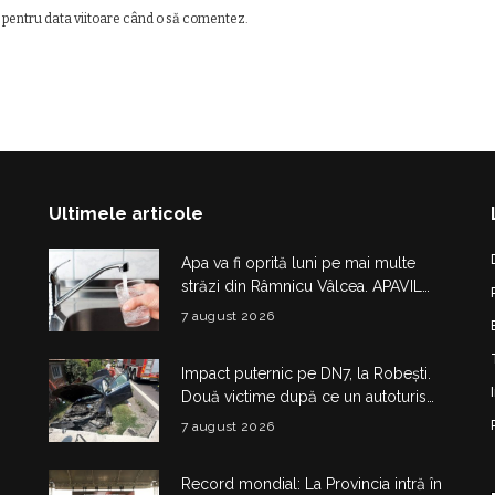
 pentru data viitoare când o să comentez.
Ultimele articole
Apa va fi oprită luni pe mai multe
străzi din Râmnicu Vâlcea. APAVIL
anunță lucrări la rețeaua de
7 august 2026
alimentare
Impact puternic pe DN7, la Robești.
Două victime după ce un autoturism
a intrat într-un cap de pod
7 august 2026
Record mondial: La Provincia intră în