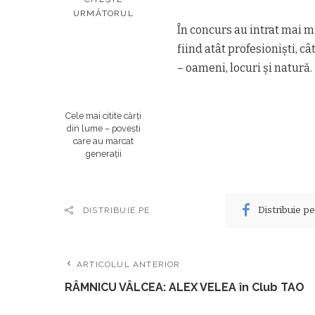
URMĂTORUL
În concurs au intrat mai mu
fiind atât profesionişti, câ
– oameni, locuri şi natură.
Cele mai citite cărți
din lume – povești
care au marcat
generații
Distribuie p
DISTRIBUIE PE
ARTICOLUL ANTERIOR
RÂMNICU VÂLCEA: ALEX VELEA în Club TAO