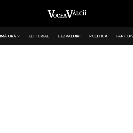
IMĂ ORĂ
EDITORIAL
DEZVALUIRI
POLITICĂ
FAPT DI