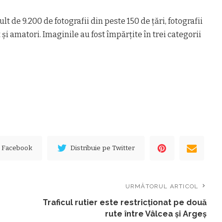
lt de 9.200 de fotografii din peste 150 de ţări, fotografii
t şi amatori. Imaginile au fost împărţite în trei categorii
e Facebook
Distribuie pe Twitter
URMĂTORUL ARTICOL
Traficul rutier este restricţionat pe două
rute între Vâlcea şi Argeş