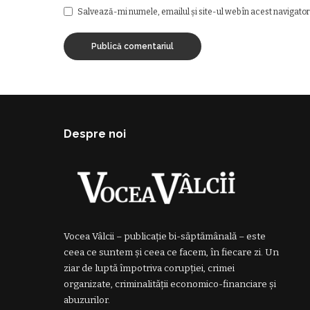
Salvează-mi numele, emailul și site-ul web în acest navigator
Despre noi
Vocea Vâlcii – publicație bi-săptămânală – este
ceea ce suntem și ceea ce facem, în fiecare zi. Un
ziar de luptă împotriva corupției, crimei
organizate, criminalității economico-financiare și
abuzurilor.