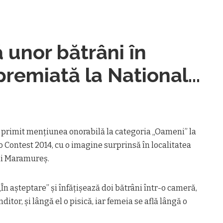
 unor bătrâni în
premiată la National
Contest 2014
a primit menţiunea onorabilă la categoria „Oameni” la
Contest 2014, cu o imagine surprinsă în localitatea
lui Maramureş.
În aşteptare” şi înfăţişează doi bătrâni într-o cameră,
itor, şi lângă el o pisică, iar femeia se află lângă o