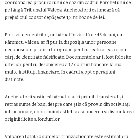
coordonarea procurorului de caz din cadrul Parchetului de
pe lângă Tribunalul Vâlcea. Anchetatorii estimează că
prejudiciul cauzat depășește 1,2 milioane de lei.
Potrivit cercetărilor, un bărbat în vârstă de 45 de ani, din
Râmnicu Vâlcea, ar fi pus la dispoziția unor persoane
necunoscute propria fotografie pentru realizarea a cinci
cărți de identitate falsificate. Documentele ar fi fost folosite
ulterior pentru deschiderea a 12 conturi bancare la mai
multe instituții financiare, în cadrul a opt operațiuni
distincte.
Anchetatorii susțin că bărbatul ar fi primit, transferat și
retras sume de bani despre care știa că provin din activități
infracționale, contribuind astfel la ascunderea și disimularea
originii ilicite a fondurilor.
Valoarea totală a sumelor tranzacționate este estimată la