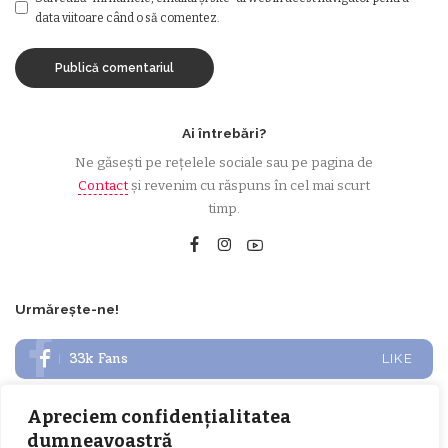
data viitoare când o să comentez.
Ai întrebări?
Ne găsești pe rețelele sociale sau pe pagina de
Contact
și revenim cu răspuns în cel mai scurt
timp.
Urmărește-ne!
33k
Fans
LIKE
252
Followers
FOLLOW
Apreciem confidențialitatea
dumneavoastră