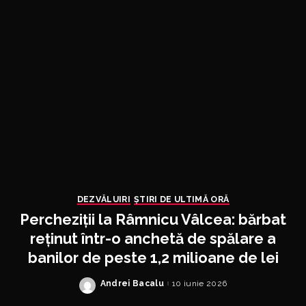
DEZVĂLUIRI
ȘTIRI DE ULTIMĂ ORĂ
Percheziții la Râmnicu Vâlcea: bărbat
reținut într-o anchetă de spălare a
banilor de peste 1,2 milioane de lei
Andrei Bacalu
10 iunie 2026
Posted
by