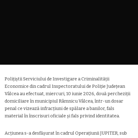
Polițiștii Serviciului de Investigare a Criminalității
Economice din cadrul Inspectoratului de Poliție Județean
Vâlcea au efectuat, miercuri, 10 iunie 2026, două percheziții
domiciliare în municipiul Râmnicu Vâlcea, într-un dosar
penal ce vizează infracțiuni de spălare a banilor, fals
material în înscrisuri oficiale și fals privind identitatea.
Acțiunea s-a desfășurat în cadrul Operațiunii JUPITER, sub