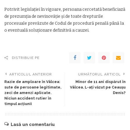
Potrivit legislației în vigoare, persoana cercetată beneficiază
de prezumția de nevinovăție și de toate drepturile
procesuale prevăzute de Codul de procedură penală până la
o eventuală soluționare definitivă a cauzei.
DISTRIBUIE PE
ARTICOLUL ANTERIOR
URMĂTORUL ARTICOL
Razie de amploare în Vâlcea:
Minor de 11 ani dispărut în
sute de persoane legitimate,
Vâlcea. L-ați văzut pe Ceaușu
zeci de amenzi aplicate.
Denis?
Niciun accident rutier în
timpul acțiunii
Lasă un comentariu