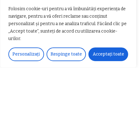
Articole populare
Folosim cookie-uri pentru a vă îmbunătăți experiența de
navigare, pentru a vă oferi reclame sau conținut
personalizat și pentru a ne analiza traficul. Făcând clic pe
„Accept toate”, sunteți de acord cu utilizarea cookie-
urilor.
Personalizați
Respinge toate
Acceptați toate
𝗖𝗵𝗶𝗺𝗰𝗼𝗺𝗽𝗹𝗲𝘅 𝘀𝘂𝘀𝘁𝗶𝗻𝗲 𝗲𝗰𝗵𝗶𝗽𝗮
𝐄𝐥𝐞𝐜𝐭𝐫𝐢𝐜 𝐍𝐢𝐠𝐡𝐭𝐬 𝐁𝐫𝐞𝐳𝐨𝐢 𝟐𝟎𝟐𝟐. Rock
𝗦𝗖𝗠 𝗥𝗮𝗺𝗻𝗶𝗰𝘂 𝗩𝗮𝗹𝗰𝗲𝗮 𝗶𝗻
alternativ sub cerul înstelat de la
𝗰𝗮𝗹𝗶𝘁𝗮𝘁𝗲 𝗱𝗲 𝗽𝗮𝗿𝘁𝗲𝗻𝗲𝗿
#𝐁𝐫𝐞𝐳𝐨𝐢𝐮𝐥𝐋𝐮𝐦𝐢𝐢
𝗳𝗶𝗻𝗮𝗻𝘁𝗮𝘁𝗼𝗿
Zvonul zilei: Mircea Iova va fi
director la Garda de Mediu Vâlcea
𝐂𝐔𝐑𝐒 𝐅𝐑𝐈𝐙𝐄𝐑 / 𝐇𝐀𝐈𝐑𝐂𝐔𝐓 –