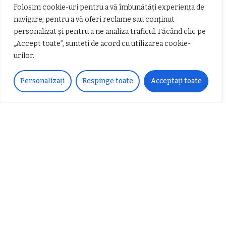
Folosim cookie-uri pentru a vă îmbunătăți experiența de
navigare, pentru a vă oferi reclame sau conținut
personalizat și pentru a ne analiza traficul. Făcând clic pe
Urmărește-ne!
„Accept toate”, sunteți de acord cu utilizarea cookie-
urilor.
33k
Fans
LIKE
252
Followers
FOLLOW
Personalizați
Respinge toate
Acceptați toate
Articole populare
𝗖𝗵𝗶𝗺𝗰𝗼𝗺𝗽𝗹𝗲𝘅 𝘀𝘂𝘀𝘁𝗶𝗻𝗲 𝗲𝗰𝗵𝗶𝗽𝗮
𝐄𝐥𝐞𝐜𝐭𝐫𝐢𝐜 𝐍𝐢𝐠𝐡𝐭𝐬 𝐁𝐫𝐞𝐳𝐨𝐢 𝟐𝟎𝟐𝟐. Rock
𝗦𝗖𝗠 𝗥𝗮𝗺𝗻𝗶𝗰𝘂 𝗩𝗮𝗹𝗰𝗲𝗮 𝗶𝗻
alternativ sub cerul înstelat de la