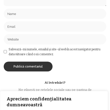
Salvează-mi numele, emailul și site-ul web în acest navigator pentru
data viitoare când o să comentez.
Ai întrebări?
Ne găsești pe rețelele sociale sau pe pagina de
Contact
și revenim cu răspuns în cel mai scurt
Apreciem confidențialitatea
timp.
dumneavoastră