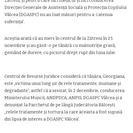
Zătreni, şi pentru care nici medicul şi nici conducerea
Direcţiei Generale de Asistenţă Socială şi Protecţia Copilului
Vâlcea (DGASPC) nu au luat măsuri pentru a-i atenua
suferinţa”.
Aceştia arată că au mers în centrul de la Zătreni în 25
noiembrie şi au găsit-o pe tânără cu malnutriţie gravă,
gemând de durere, cu piciorul drept rupt din luna iulie.
Centrul de Resurse Juridice consideră că tânăra, Georgiana,
este „victima unui lung şir de rele tratamente, inumane şi
degradante”, astfel că a sesizat, în 2 decembrie, conducerea
Ministerului Muncii, ANDPDCA, ANPIS, DGASPC Vâlcea şi a
denunţat la Parchetul de pe lângă Judecătoria Bălceşti
„relele tratamente şi tortura la care aceasta a fost supusă
din lipsa de interes a DGASPC Vâlcea”.