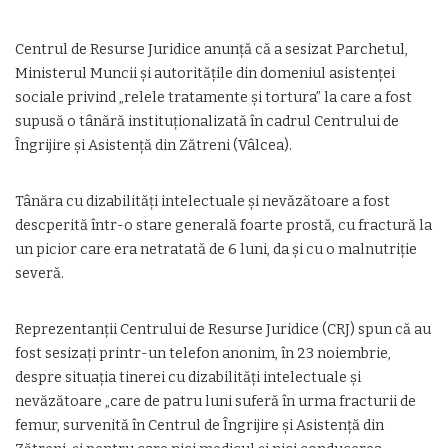
Centrul de Resurse Juridice anunţă că a sesizat Parchetul,
Ministerul Muncii şi autorităţile din domeniul asistenţei
sociale privind „relele tratamente şi tortura” la care a fost
supusă o tânără instituționalizată în cadrul Centrului de
Îngrijire şi Asistenţă din Zătreni (Vâlcea).
Tânăra cu dizabilităţi intelectuale şi nevăzătoare a fost
descperită într-o stare generală foarte prostă, cu fractură la
un picior care era netratată de 6 luni, da şi cu o malnutriţie
severă.
Reprezentanţii Centrului de Resurse Juridice (CRJ) spun că au
fost sesizaţi printr-un telefon anonim, în 23 noiembrie,
despre situaţia tinerei cu dizabilităţi intelectuale şi
nevăzătoare „care de patru luni suferă în urma fracturii de
femur, survenită în Centrul de Îngrijire şi Asistenţă din