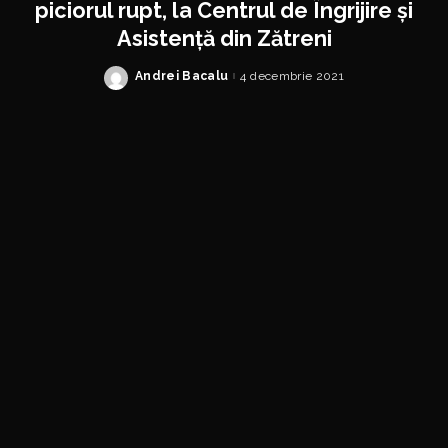
piciorul rupt, la Centrul de Îngrijire şi
Asistenţă din Zătreni
Andrei Bacalu
4 decembrie 2021
Posted
by