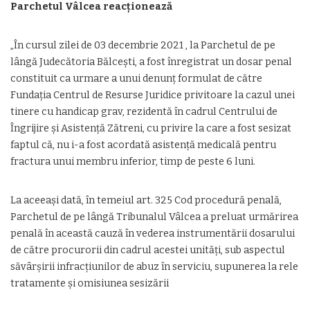
Parchetul Vâlcea reacționează
„În cursul zilei de 03 decembrie 2021 , la Parchetul de pe
lângă Judecătoria Bălcești, a fost înregistrat un dosar penal
constituit ca urmare a unui denunț formulat de către
Fundația Centrul de Resurse Juridice privitoare la cazul unei
tinere cu handicap grav, rezidentă în cadrul Centrului de
Îngrijire și Asistență Zătreni, cu privire la care a fost sesizat
faptul că, nu i-a fost acordată asistență medicală pentru
fractura unui membru inferior, timp de peste 6 luni.
La aceeași dată, în temeiul art. 325 Cod procedură penală,
Parchetul de pe lângă Tribunalul Vâlcea a preluat urmărirea
penală în această cauză în vederea instrumentării dosarului
de către procurorii din cadrul acestei unități, sub aspectul
săvârșirii infracțiunilor de abuz în serviciu, supunerea la rele
tratamente și omisiunea sesizării