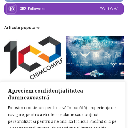
252
Followers
FOLLOW
Articole populare
𝗖𝗵𝗶𝗺𝗰𝗼𝗺𝗽𝗹𝗲𝘅 𝘀𝘂𝘀𝘁𝗶𝗻𝗲 𝗲𝗰𝗵𝗶𝗽𝗮
𝐄𝐥𝐞𝐜𝐭𝐫𝐢𝐜 𝐍𝐢𝐠𝐡𝐭𝐬 𝐁𝐫𝐞𝐳𝐨𝐢 𝟐𝟎𝟐𝟐. Rock
𝗦𝗖𝗠 𝗥𝗮𝗺𝗻𝗶𝗰𝘂 𝗩𝗮𝗹𝗰𝗲𝗮 𝗶𝗻
alternativ sub cerul înstelat de la
Apreciem confidențialitatea
𝗰𝗮𝗹𝗶𝘁𝗮𝘁𝗲 𝗱𝗲 𝗽𝗮𝗿𝘁𝗲𝗻𝗲𝗿
#𝐁𝐫𝐞𝐳𝐨𝐢𝐮𝐥𝐋𝐮𝐦𝐢𝐢
dumneavoastră
𝗳𝗶𝗻𝗮𝗻𝘁𝗮𝘁𝗼𝗿
Zvonul zilei: Mircea Iova va fi
director la Garda de Mediu Vâlcea
Folosim cookie-uri pentru a vă îmbunătăți experiența de
navigare, pentru a vă oferi reclame sau conținut
personalizat și pentru a ne analiza traficul. Făcând clic pe