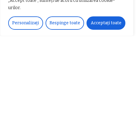
„Accept toate”, sunteți de acord cu utilizarea cookie-
urilor.
𝐂𝐔𝐑𝐒 𝐅𝐑𝐈𝐙𝐄𝐑 / 𝐇𝐀𝐈𝐑𝐂𝐔𝐓 –
Personalizați
Respinge toate
Acceptați toate
𝐁𝐚𝐫𝐛𝐞𝐫
Despre noi
Vocea Vâlcii – publicație bi-săptămânală – este
ceea ce suntem și ceea ce facem, în fiecare zi. Un
ziar de luptă împotriva corupției, crimei
organizate, criminalității economico-financiare și
abuzurilor.