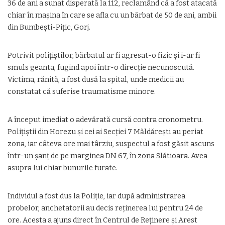
36 de ani a sunat disperată la 112, reclamând că a fost atacată
chiar în mașina în care se afla cu un bărbat de 50 de ani, ambii
din Bumbești-Pițic, Gorj.
Potrivit polițiștilor, bărbatul ar fi agresat-o fizic și i-ar fi
smuls geanta, fugind apoi într-o direcție necunoscută.
Victima, rănită, a fost dusă la spital, unde medicii au
constatat că suferise traumatisme minore.
A început imediat o adevărată cursă contra cronometru.
Polițiștii din Horezu și cei ai Secției 7 Măldărești au periat
zona, iar câteva ore mai târziu, suspectul a fost găsit ascuns
într-un șanț de pe marginea DN 67, în zona Slătioara. Avea
asupra lui chiar bunurile furate.
Individul a fost dus la Poliție, iar după administrarea
probelor, anchetatorii au decis reținerea lui pentru 24 de
ore. Acesta a ajuns direct în Centrul de Reținere și Arest