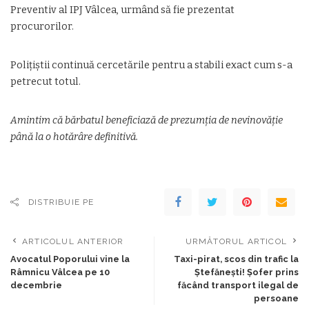
Preventiv al IPJ Vâlcea, urmând să fie prezentat
procurorilor.
Polițiștii continuă cercetările pentru a stabili exact cum s-a
petrecut totul.
Amintim că bărbatul beneficiază de prezumția de nevinovăție
până la o hotărâre definitivă.
DISTRIBUIE PE
ARTICOLUL ANTERIOR
URMĂTORUL ARTICOL
Avocatul Poporului vine la
Taxi-pirat, scos din trafic la
Râmnicu Vâlcea pe 10
Ștefănești! Șofer prins
decembrie
făcând transport ilegal de
persoane