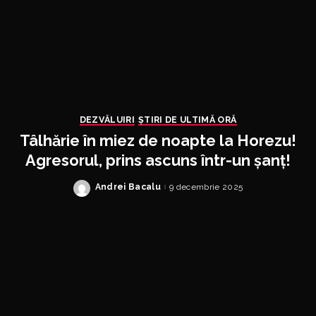
DEZVĂLUIRI
ȘTIRI DE ULTIMĂ ORĂ
Tâlhărie în miez de noapte la Horezu!
Agresorul, prins ascuns într-un șanț!
Andrei Bacalu
9 decembrie 2025
Posted
by