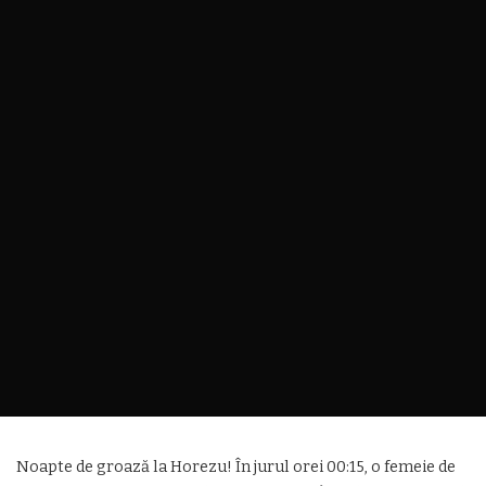
Noapte de groază la Horezu! În jurul orei 00:15, o femeie de