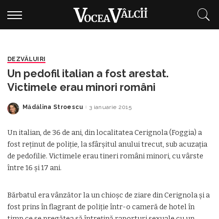
DEZVĂLUIRI
Un pedofil italian a fost arestat.
Victimele erau minori români
Mădălina Stroescu
3 ianuarie 2015
Posted
by
Un italian, de 36 de ani, din localitatea Cerignola (Foggia) a
fost reţinut de poliţie, la sfârşitul anului trecut, sub acuzaţia
de pedofilie. Victimele erau tineri români minori, cu vârste
între 16 şi 17 ani.
Bărbatul era vânzător la un chioşc de ziare din Cerignola şi a
fost prins în flagrant de poliţie într-o cameră de hotel în
timp ce se pregătea să întreţină raporturi sexuale cu un