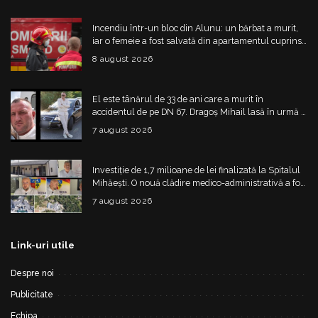
Incendiu într-un bloc din Alunu: un bărbat a murit,
iar o femeie a fost salvată din apartamentul cuprins
de flăcări
8 august 2026
El este tânărul de 33 de ani care a murit în
accidentul de pe DN 67. Dragoș Mihail lasă în urmă o
fetiță
7 august 2026
Investiție de 1,7 milioane de lei finalizată la Spitalul
Mihăești. O nouă clădire medico-administrativă a fost
construită
7 august 2026
Link-uri utile
Despre noi
Publicitate
Echipa