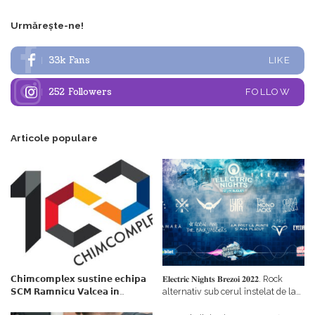
Urmărește-ne!
33k
Fans
LIKE
252
Followers
FOLLOW
Articole populare
𝗖𝗵𝗶𝗺𝗰𝗼𝗺𝗽𝗹𝗲𝘅 𝘀𝘂𝘀𝘁𝗶𝗻𝗲 𝗲𝗰𝗵𝗶𝗽𝗮
𝐄𝐥𝐞𝐜𝐭𝐫𝐢𝐜 𝐍𝐢𝐠𝐡𝐭𝐬 𝐁𝐫𝐞𝐳𝐨𝐢 𝟐𝟎𝟐𝟐. Rock
𝗦𝗖𝗠 𝗥𝗮𝗺𝗻𝗶𝗰𝘂 𝗩𝗮𝗹𝗰𝗲𝗮 𝗶𝗻
alternativ sub cerul înstelat de la
𝗰𝗮𝗹𝗶𝘁𝗮𝘁𝗲 𝗱𝗲 𝗽𝗮𝗿𝘁𝗲𝗻𝗲𝗿
#𝐁𝐫𝐞𝐳𝐨𝐢𝐮𝐥𝐋𝐮𝐦𝐢𝐢