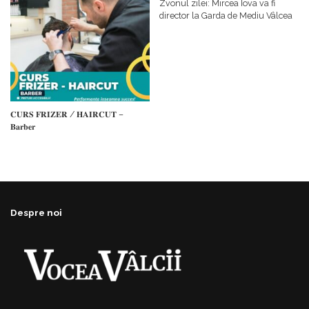
𝗳𝗶𝗻𝗮𝗻𝘁𝗮𝘁𝗼𝗿
Zvonul zilei: Mircea Iova va fi
director la Garda de Mediu Vâlcea
𝐂𝐔𝐑𝐒 𝐅𝐑𝐈𝐙𝐄𝐑 / 𝐇𝐀𝐈𝐑𝐂𝐔𝐓 –
𝐁𝐚𝐫𝐛𝐞𝐫
Despre noi