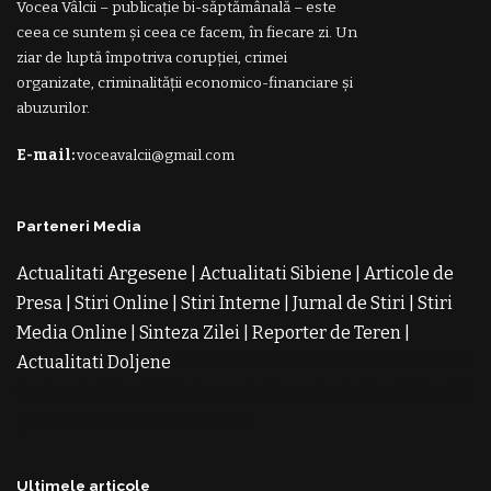
Vocea Vâlcii – publicație bi-săptămânală – este
ceea ce suntem și ceea ce facem, în fiecare zi. Un
ziar de luptă împotriva corupției, crimei
organizate, criminalității economico-financiare și
abuzurilor.
E-mail:
voceavalcii@gmail.com
Parteneri Media
Actualitati Argesene
|
Actualitati Sibiene
|
Articole de
Presa
|
Stiri Online
|
Stiri Interne
|
Jurnal de Stiri
|
Stiri
Media Online
|
Sinteza Zilei
|
Reporter de Teren
|
Actualitati Doljene
Rochii Noi
Rochii de Revelion
Rochii
de Banchet
Rochii de Cununie
Magazin de Rochii
Rochii
pe Comanda
Rochii de Seara
Ultimele articole