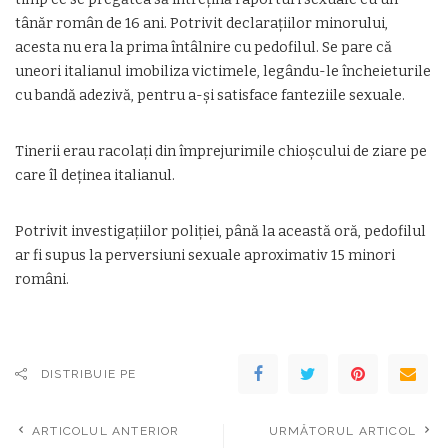
tânăr român de 16 ani. Potrivit declaraţiilor minorului,
acesta nu era la prima întâlnire cu pedofilul. Se pare că
uneori italianul imobiliza victimele, legându-le încheieturile
cu bandă adezivă, pentru a-şi satisface fanteziile sexuale.
Tinerii erau racolaţi din împrejurimile chioşcului de ziare pe
care îl deţinea italianul.
Potrivit investigaţiilor poliţiei, până la această oră, pedofilul
ar fi supus la perversiuni sexuale aproximativ 15 minori
români.
DISTRIBUIE PE
ARTICOLUL ANTERIOR
URMĂTORUL ARTICOL