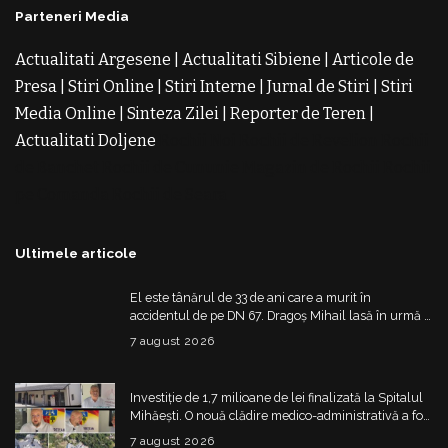
Parteneri Media
Actualitati Argesene
|
Actualitati Sibiene
|
Articole de
Presa
|
Stiri Online
|
Stiri Interne
|
Jurnal de Stiri
|
Stiri
Media Online
|
Sinteza Zilei
|
Reporter de Teren
|
Actualitati Doljene
Rochii Noi
Rochii de Revelion
Rochii
de Banchet
Rochii de Cununie
Magazin de Rochii
Rochii
pe Comanda
Rochii de Seara
Ultimele articole
El este tânărul de 33 de ani care a murit în
accidentul de pe DN 67. Dragoș Mihail lasă în urmă o
fetiță
7 august 2026
Investiție de 1,7 milioane de lei finalizată la Spitalul
Mihăești. O nouă clădire medico-administrativă a fost
construită
7 august 2026