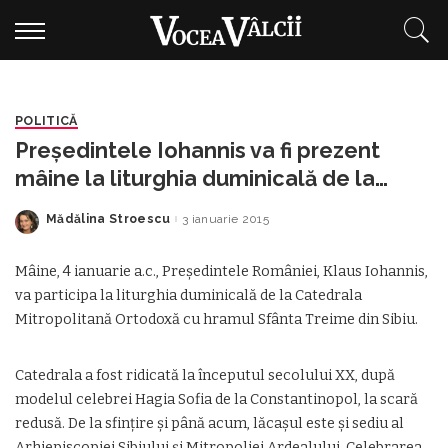
POLITICĂ
Preşedintele Iohannis va fi prezent
mâine la liturghia duminicală de la
Catedrala Mitropolitană Ortodoxă din
Mădălina Stroescu
3 ianuarie 2015
Posted
Sibiu
by
Mâine, 4 ianuarie a.c., Preşedintele României, Klaus Iohannis,
va participa la liturghia duminicală de la Catedrala
Mitropolitană Ortodoxă cu hramul Sfânta Treime din Sibiu.
Catedrala a fost ridicată la începutul secolului XX, după
modelul celebrei Hagia Sofia de la Constantinopol, la scară
redusă. De la sfințire și până acum, lăcașul este și sediu al
Arhiepiscopiei Sibiului și Mitropoliei Ardealului. Celebrarea