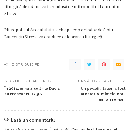
liturgică de mâine va fi condusă de mitropolitul Laurențiu
Streza.
Mitropolitul Ardealului şi arhiepiscop ortodox de Sibiu
Laurenţiu Streza va conduce celebrarea liturgică.
DISTRIBUIE PE
ARTICOLUL ANTERIOR
URMĂTORUL ARTICOL
În 2014, înmatriculările Dacia
Un pedofil italian a fost
au crescut cu 12,9%
arestat. Victimele erau
minori români
Lasă un comentariu
Adresa ta de email nu va fi publicată.
Câmpurile obligatorii sunt