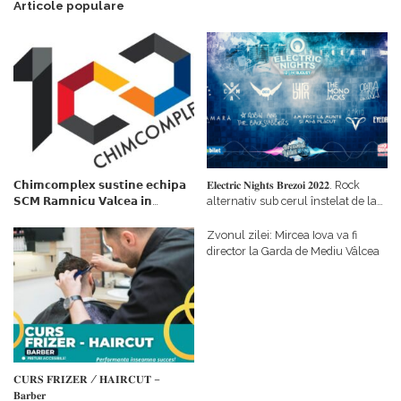
Articole populare
𝗖𝗵𝗶𝗺𝗰𝗼𝗺𝗽𝗹𝗲𝘅 𝘀𝘂𝘀𝘁𝗶𝗻𝗲 𝗲𝗰𝗵𝗶𝗽𝗮
𝐄𝐥𝐞𝐜𝐭𝐫𝐢𝐜 𝐍𝐢𝐠𝐡𝐭𝐬 𝐁𝐫𝐞𝐳𝐨𝐢 𝟐𝟎𝟐𝟐. Rock
𝗦𝗖𝗠 𝗥𝗮𝗺𝗻𝗶𝗰𝘂 𝗩𝗮𝗹𝗰𝗲𝗮 𝗶𝗻
alternativ sub cerul înstelat de la
𝗰𝗮𝗹𝗶𝘁𝗮𝘁𝗲 𝗱𝗲 𝗽𝗮𝗿𝘁𝗲𝗻𝗲𝗿
#𝐁𝐫𝐞𝐳𝐨𝐢𝐮𝐥𝐋𝐮𝐦𝐢𝐢
𝗳𝗶𝗻𝗮𝗻𝘁𝗮𝘁𝗼𝗿
Zvonul zilei: Mircea Iova va fi
director la Garda de Mediu Vâlcea
𝐂𝐔𝐑𝐒 𝐅𝐑𝐈𝐙𝐄𝐑 / 𝐇𝐀𝐈𝐑𝐂𝐔𝐓 –
𝐁𝐚𝐫𝐛𝐞𝐫