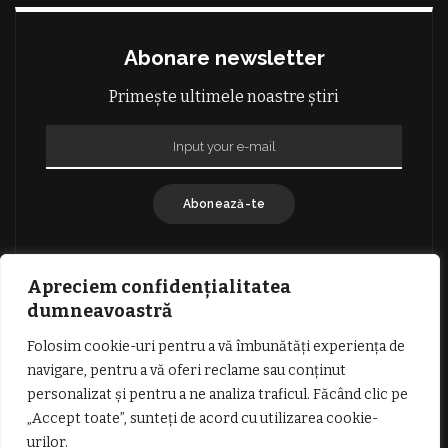
Abonare newsletter
Primește ultimele noastre știri
Abonează-te
Apreciem confidențialitatea
dumneavoastră
Folosim cookie-uri pentru a vă îmbunătăți experiența de
GDPR: POLITICA DE CONFIDENȚIALITATE
navigare, pentru a vă oferi reclame sau conținut
TERMENI SI CONDITII DE UTILIZARE
personalizat și pentru a ne analiza traficul. Făcând clic pe
INFORMATII DESPRE COOKIES
DESPRE NOI
„Accept toate”, sunteți de acord cu utilizarea cookie-
PUBLICITATE
urilor.