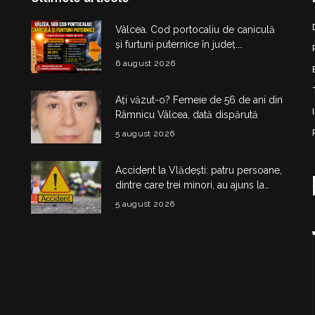
Vâlcea. Cod portocaliu de caniculă
și furtuni puternice în județ.
Temperaturi de până la 38°C și risc
6 august 2026
de vijelii
Ați văzut-o? Femeie de 56 de ani din
Râmnicu Vâlcea, dată dispărută
5 august 2026
Accident la Vlădești: patru persoane,
dintre care trei minori, au ajuns la
spital după impactul dintre două
5 august 2026
mașini