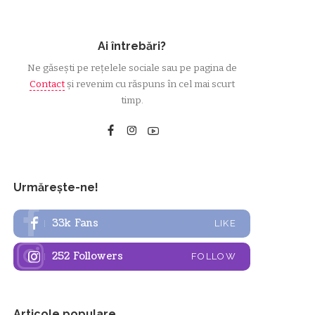
Ai întrebări?
Ne găsești pe rețelele sociale sau pe pagina de
Contact
și revenim cu răspuns în cel mai scurt
timp.
Urmărește-ne!
33k
Fans
LIKE
252
Followers
FOLLOW
Articole populare