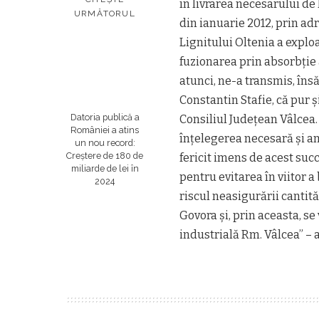
în livrarea necesarului de
URMĂTORUL
din ianuarie 2012, prin ad
Lignitului Oltenia a explo
fuzionarea prin absorbţie 
atunci, ne-a transmis, îns
Constantin Stafie, că pur 
Datoria publică a
Consiliul Judeţean Vâlcea. 
României a atins
înţelegerea necesară şi a
un nou record:
Creștere de 180 de
fericit imens de acest suc
miliarde de lei în
pentru evitarea în viitor 
2024
riscul neasigurării canti
Govora şi, prin aceasta, s
industrială Rm. Vâlcea” – a