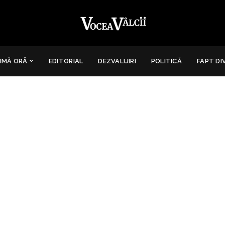
IMĂ ORĂ
EDITORIAL
DEZVALUIRI
POLITICĂ
FAPT DI