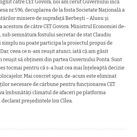
 lignit către CET Govora, noi am cerut Guvernului încă
resa nr.596, decuplarea de la fosta Societate Naţională a
atărilor miniere de suprafaţă Berbeşti – Alunu şi
a acestora de către CET Govora. Ministrul Economiei de-
ă, sub semnătura fostului secretar de stat Claudiu
şi simplu nu poate participa la proiectul propus de
Dar, ceea ce n-am reuşit atunci, iată că am găsit
m reuşit să obţinem din partea Guvernului Ponta. Sunt
ces tocmai pentru că s-a luat cea mai înţeleaptă decizie
a blocajelor. Mai concret spus, de-acum este eliminat
tăţilor necesare de cărbune pentru funcţionarea CET
e va îmbunătăţi climatul de afaceri pe platforma
 declarat preşedintele Ion Cîlea.