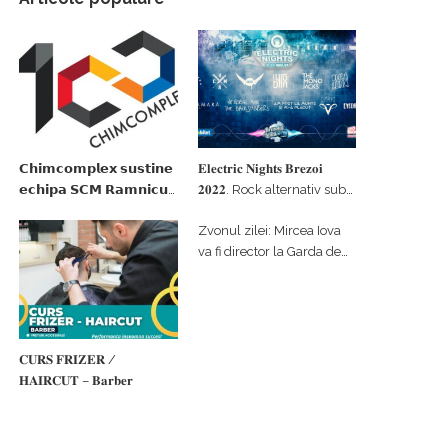
𝗖𝗵𝗶𝗺𝗰𝗼𝗺𝗽𝗹𝗲𝘅 𝘀𝘂𝘀𝘁𝗶𝗻𝗲
𝐄𝐥𝐞𝐜𝐭𝐫𝐢𝐜 𝐍𝐢𝐠𝐡𝐭𝐬 𝐁𝐫𝐞𝐳𝐨𝐢
𝗲𝗰𝗵𝗶𝗽𝗮 𝗦𝗖𝗠 𝗥𝗮𝗺𝗻𝗶𝗰𝘂
𝟐𝟎𝟐𝟐. Rock alternativ sub
𝗩𝗮𝗹𝗰𝗲𝗮 𝗶𝗻 𝗰𝗮𝗹𝗶𝘁𝗮𝘁𝗲 𝗱𝗲
cerul înstelat de la
Zvonul zilei: Mircea Iova
𝗽𝗮𝗿𝘁𝗲𝗻𝗲𝗿 𝗳𝗶𝗻𝗮𝗻𝘁𝗮𝘁𝗼𝗿
#𝐁𝐫𝐞𝐳𝐨𝐢𝐮𝐥𝐋𝐮𝐦𝐢𝐢
va fi director la Garda de
Mediu Vâlcea
𝐂𝐔𝐑𝐒 𝐅𝐑𝐈𝐙𝐄𝐑 /
𝐇𝐀𝐈𝐑𝐂𝐔𝐓 – 𝐁𝐚𝐫𝐛𝐞𝐫