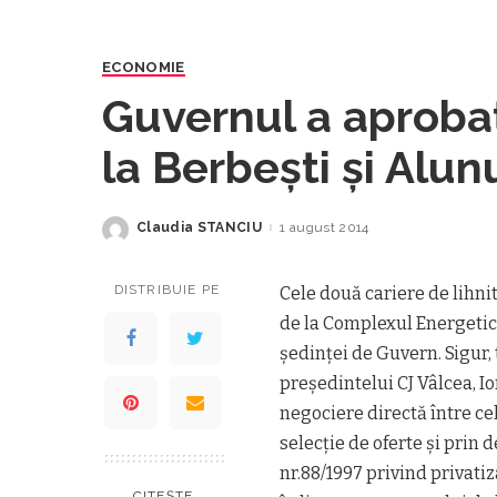
ECONOMIE
Guvernul a aproba
la Berbeşti şi Alu
Claudia STANCIU
1 august 2014
Posted
by
DISTRIBUIE PE
Cele două cariere de lihni
de la Complexul Energetic Ol
şedinţei de Guvern. Sigur,
preşedintelui CJ Vâlcea, Io
negociere directă între ce
selecţie de oferte şi prin d
nr.88/1997 privind privati
CITEȘTE