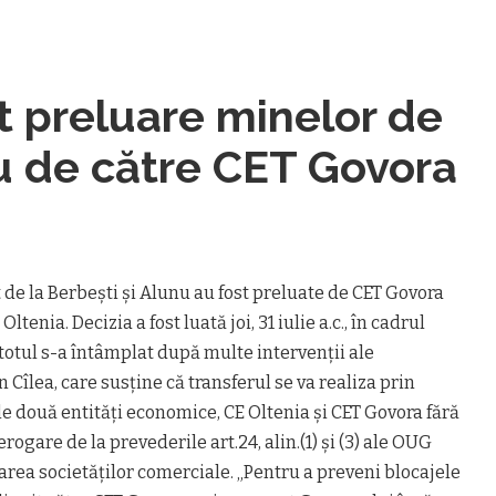
t preluare minelor de
nu de către CET Govora
t de la Berbeşti şi Alunu au fost preluate de CET Govora
tenia. Decizia a fost luată joi, 31 iulie a.c., în cadrul
 totul s-a întâmplat după multe intervenţii ale
n Cîlea, care susţine că transferul se va realiza prin
le două entităţi economice, CE Oltenia şi CET Govora fără
erogare de la prevederile art.24, alin.(1) şi (3) ale OUG
zarea societăţilor comerciale. „Pentru a preveni blocajele