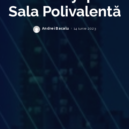
Sala Polivalentă
Andrei Bacalu
14 iunie 2023
Posted
by