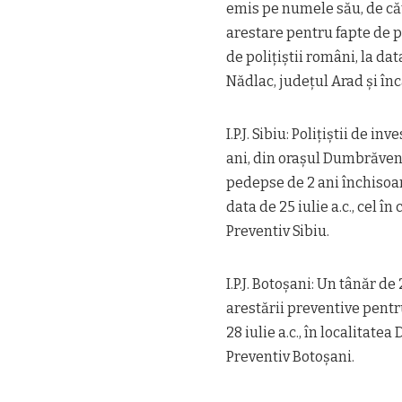
emis pe numele său, de că
arestare pentru fapte de p
de poliţiştii români, la dat
Nădlac, judeţul Arad şi în
I.P.J. Sibiu: Poliţiştii de i
ani, din oraşul Dumbrăveni
pedepse de 2 ani închisoar
data de 25 iulie a.c., cel î
Preventiv Sibiu.
I.P.J. Botoşani: Un tânăr d
arestării preventive pentru
28 iulie a.c., în localitate
Preventiv Botoşani.