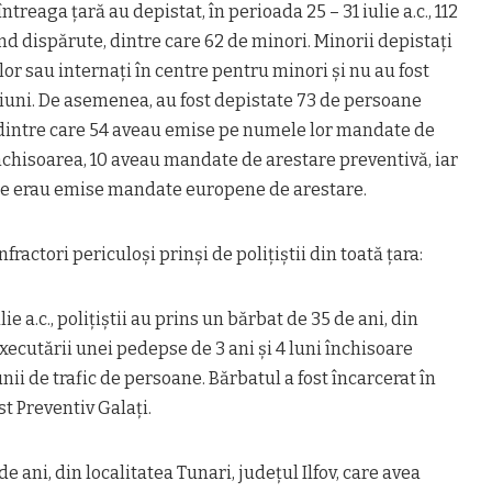
ntreaga ţară au depistat, în perioada 25 – 31 iulie a.c., 112
d dispărute, dintre care 62 de minori. Minorii depistaţi
ilor sau internaţi în centre pentru minori şi nu au fost
ţiuni. De asemenea, au fost depistate 73 de persoane
, dintre care 54 aveau emise pe numele lor mandate de
nchisoarea, 10 aveau mandate de arestare preventivă, iar
ne erau emise mandate europene de arestare.
fractori periculoşi prinşi de poliţiştii din toată ţara:
iulie a.c., poliţiştii au prins un bărbat de 35 de ani, din
xecutării unei pedepse de 3 ani şi 4 luni închisoare
ii de trafic de persoane. Bărbatul a fost încarcerat în
st Preventiv Galaţi.
 de ani, din localitatea Tunari, judeţul Ilfov, care avea