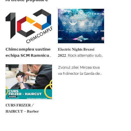
𝗖𝗵𝗶𝗺𝗰𝗼𝗺𝗽𝗹𝗲𝘅 𝘀𝘂𝘀𝘁𝗶𝗻𝗲
𝐄𝐥𝐞𝐜𝐭𝐫𝐢𝐜 𝐍𝐢𝐠𝐡𝐭𝐬 𝐁𝐫𝐞𝐳𝐨𝐢
𝗲𝗰𝗵𝗶𝗽𝗮 𝗦𝗖𝗠 𝗥𝗮𝗺𝗻𝗶𝗰𝘂
𝟐𝟎𝟐𝟐. Rock alternativ sub
𝗩𝗮𝗹𝗰𝗲𝗮 𝗶𝗻 𝗰𝗮𝗹𝗶𝘁𝗮𝘁𝗲 𝗱𝗲
cerul înstelat de la
Zvonul zilei: Mircea Iova
𝗽𝗮𝗿𝘁𝗲𝗻𝗲𝗿 𝗳𝗶𝗻𝗮𝗻𝘁𝗮𝘁𝗼𝗿
#𝐁𝐫𝐞𝐳𝐨𝐢𝐮𝐥𝐋𝐮𝐦𝐢𝐢
va fi director la Garda de
Mediu Vâlcea
𝐂𝐔𝐑𝐒 𝐅𝐑𝐈𝐙𝐄𝐑 /
𝐇𝐀𝐈𝐑𝐂𝐔𝐓 – 𝐁𝐚𝐫𝐛𝐞𝐫