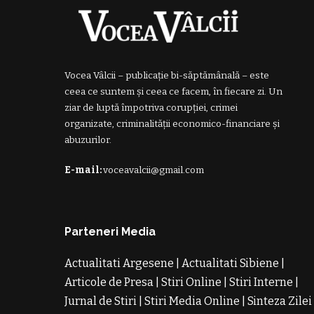
Vocea Vâlcii – publicație bi-săptămânală – este
ceea ce suntem și ceea ce facem, în fiecare zi. Un
ziar de luptă împotriva corupției, crimei
organizate, criminalității economico-financiare și
abuzurilor.
E-mail:
voceavalcii@gmail.com
Parteneri Media
Actualitati Argesene
|
Actualitati Sibiene
|
Articole de Presa
|
Stiri Online
|
Stiri Interne
|
Jurnal de Stiri
|
Stiri Media Online
|
Sinteza Zilei