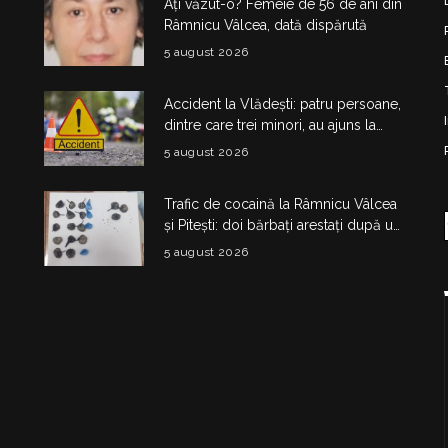
Ați văzut-o? Femeie de 56 de ani din
Râmnicu Vâlcea, dată dispărută
5 august 2026
Accident la Vlădești: patru persoane,
dintre care trei minori, au ajuns la
spital după impactul dintre două
5 august 2026
mașini
Trafic de cocaină la Râmnicu Vâlcea
și Pitești: doi bărbați arestați după un
flagrant
5 august 2026