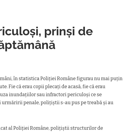
iculoşi, prinşi de
 săptămână
mâni, în statistica Poliţiei Române figurau nu mai puţin
e. Fie că erau copii plecaţi de acasă, fie că erau
za inundaţiilor sau infractori periculoşi ce se
urmăririi penale, poliţiştii s-au pus pe treabă şi au
cat al Poliţiei Române, poliţiştii structurilor de