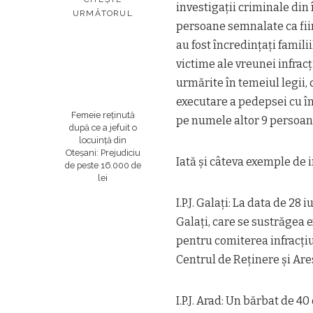
investigaţii criminale din î
URMĂTORUL
persoane semnalate ca fiin
au fost încredinţaţi famili
victime ale vreunei infrac
urmărite în temeiul legii
executare a pedepsei cu î
Femeie reținută
pe numele altor 9 persoa
după ce a jefuit o
locuință din
Oteșani: Prejudiciu
Iată şi câteva exemple de in
de peste 16.000 de
lei
I.P.J. Galaţi: La data de 28 
Galaţi, care se sustrăgea e
pentru comiterea infracţiun
Centrul de Reţinere şi Are
I.P.J. Arad: Un bărbat de 40