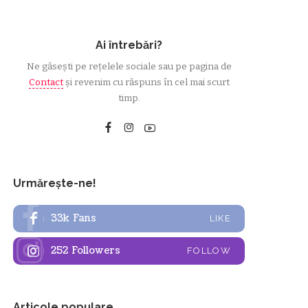
Ai întrebări?
Ne găsești pe rețelele sociale sau pe pagina de
Contact
și revenim cu răspuns în cel mai scurt
timp.
Urmărește-ne!
33k
Fans
LIKE
252
Followers
FOLLOW
Articole populare