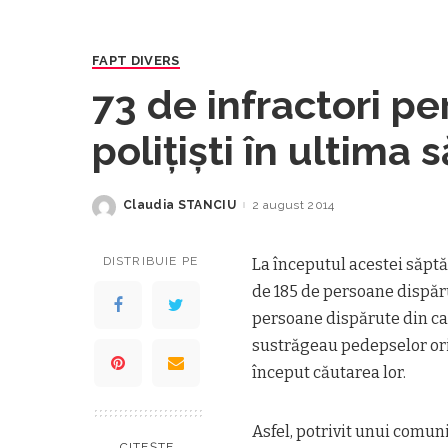
FAPT DIVERS
73 de infractori per
poliţişti în ultima
Claudia STANCIU
2 august 2014
Posted
by
DISTRIBUIE PE
La începutul acestei săptă
de 185 de persoane dispărut
persoane dispărute din cau
sustrăgeau pedepselor ori 
început căutarea lor.
Asfel, potrivit unui comuni
CITEȘTE