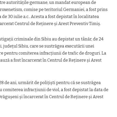
tre autorităţile germane, un mandat european de
roxenetism, comise pe teritoriul Germaniei, a fost prins
a de 30 iulie a.c.. Acesta a fost depistat în localitatea
carcerat Centrul de Reţinere şi Arest Preventiv Timiş.
nvestigaţii criminale din Sibiu au depistat un tânăr, de 24
, judeţul Sibiu, care se sustrăgea executării unei
e pentru comiterea infracţiunii de trafic de droguri. La
n cauză a fost încarcerat în Centrul de Reţinere şi Arest
e 28 de ani, urmărit de poliţişti pentru că se sustrăgea
 comiterea infracţiunii de viol, a fost depistat la data de
a Drăguşeni şi încarcerat în Centrul de Reţinere şi Arest