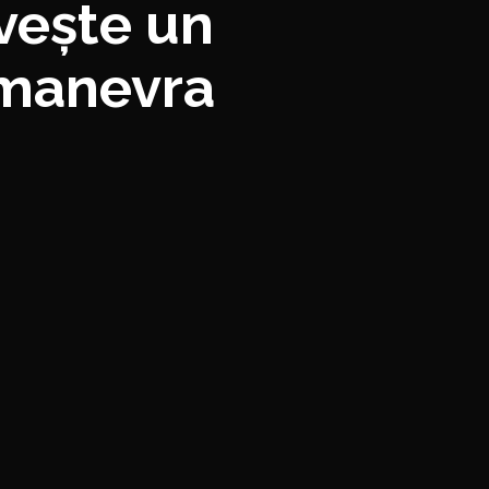
ovește un
 manevra