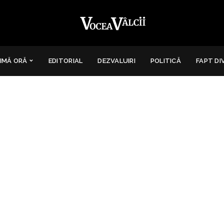
IMĂ ORĂ
EDITORIAL
DEZVALUIRI
POLITICĂ
FAPT DI