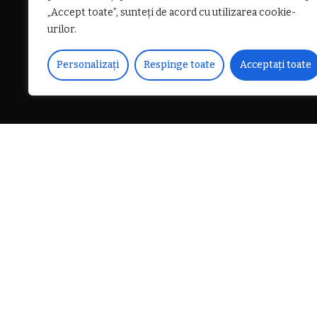
„Accept toate”, sunteți de acord cu utilizarea cookie-
urilor.
Personalizați
Respinge toate
Acceptați toate
DISTRIBUIE PE
Astăzi, 14 februarie a.c., po
privire la producerea unui
rănirea unei persoane.
Din verificările preliminare
faptul că, un bărbat de 52
conducea o autoutilitară î
CITEȘTE
Călimănești, efectuând man
URMĂTORUL