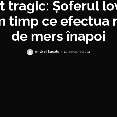
 tragic: Șoferul l
în timp ce efectua
de mers înapoi
Andrei Bacalu
14 februarie 2024
Posted
by