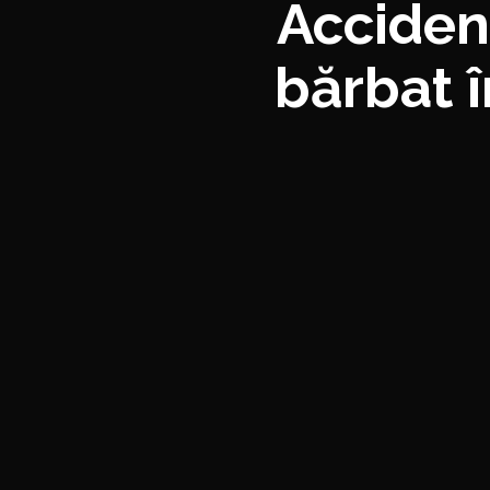
Accident
bărbat 