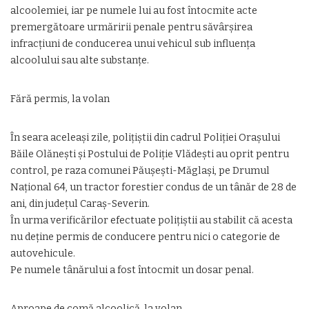
alcoolemiei, iar pe numele lui au fost întocmite acte
premergătoare urmăririi penale pentru săvârșirea
infracțiuni de conducerea unui vehicul sub influența
alcoolului sau alte substanțe.
Fără permis, la volan
În seara aceleași zile, polițiștii din cadrul Poliției Orașului
Băile Olănești și Postului de Poliție Vlădești au oprit pentru
control, pe raza comunei Păușești-Măglași, pe Drumul
Național 64, un tractor forestier condus de un tânăr de 28 de
ani, din județul Caraș-Severin.
În urma verificărilor efectuate polițiștii au stabilit că acesta
nu deține permis de conducere pentru nici o categorie de
autovehicule.
Pe numele tânărului a fost întocmit un dosar penal.
Aproape de comă alcoolică, la volan