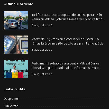
Ultimele articole
Taxi fără autorizație, depistat de polițiști pe DN 7, în
Râmnicu Vâlcea. Șoferul a rămas fără plăcuțe timp
de 6 luni
8 august 2026
Viteză de 109 km/h cu alcool la volan! Șoferul a
rămas fără permis 180 de zile și a primit amendă de
4.325 de lei
8 august 2026
Performanță extraordinară pentru Vâlcea! Darius,
elev al Colegiului Național de Informatică „Matei
Basarab”, a cucerit argintul la Olimpiada
8 august 2026
Internațională de Inteligență Artificială
Link-uri utile
Despre noi
Publicitate