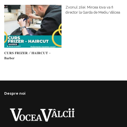
𝗰𝗮𝗹𝗶𝘁𝗮𝘁𝗲 𝗱𝗲 𝗽𝗮𝗿𝘁𝗲𝗻𝗲𝗿
#𝐁𝐫𝐞𝐳𝐨𝐢𝐮𝐥𝐋𝐮𝐦𝐢𝐢
𝗳𝗶𝗻𝗮𝗻𝘁𝗮𝘁𝗼𝗿
Zvonul zilei: Mircea Iova va fi
director la Garda de Mediu Vâlcea
𝐂𝐔𝐑𝐒 𝐅𝐑𝐈𝐙𝐄𝐑 / 𝐇𝐀𝐈𝐑𝐂𝐔𝐓 –
𝐁𝐚𝐫𝐛𝐞𝐫
Despre noi