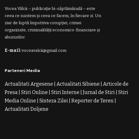
Vocea Vâlcii – publicație bi-săptămânală – este
ceea ce suntem și ceea ce facem, în fiecare zi. Un
ziar de luptă împotriva corupției, crimei
organizate, criminalității economico-financiare și
abuzurilor.
E-mail:
voceavalcii@gmail.com
Parteneri Media
Actualitati Argesene
|
Actualitati Sibiene
|
Articole de
Presa
|
Stiri Online
|
Stiri Interne
|
Jurnal de Stiri
|
Stiri
Media Online
|
Sinteza Zilei
|
Reporter de Teren
|
Actualitati Doljene
Rochii Noi
Rochii de Revelion
Rochii
de Banchet
Rochii de Cununie
Magazin de Rochii
Rochii
pe Comanda
Rochii de Seara