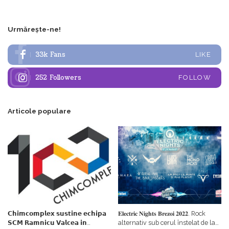
Urmărește-ne!
33k
Fans
LIKE
252
Followers
FOLLOW
Articole populare
𝗖𝗵𝗶𝗺𝗰𝗼𝗺𝗽𝗹𝗲𝘅 𝘀𝘂𝘀𝘁𝗶𝗻𝗲 𝗲𝗰𝗵𝗶𝗽𝗮
𝐄𝐥𝐞𝐜𝐭𝐫𝐢𝐜 𝐍𝐢𝐠𝐡𝐭𝐬 𝐁𝐫𝐞𝐳𝐨𝐢 𝟐𝟎𝟐𝟐. Rock
𝗦𝗖𝗠 𝗥𝗮𝗺𝗻𝗶𝗰𝘂 𝗩𝗮𝗹𝗰𝗲𝗮 𝗶𝗻
alternativ sub cerul înstelat de la