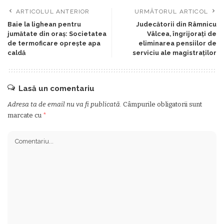
ARTICOLUL ANTERIOR
URMĂTORUL ARTICOL
Baie la lighean pentru
Judecătorii din Râmnicu
jumătate din oraş: Societatea
Vâlcea, îngrijorați de
de termoficare opreşte apa
eliminarea pensiilor de
caldă
serviciu ale magistraților
Lasă un comentariu
Adresa ta de email nu va fi publicată.
Câmpurile obligatorii sunt
marcate cu
*