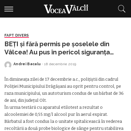
FAPT DIVERS
BEȚI și fără permis pe șoselele din
Vâlcea! Au pus în pericol siguranța
traficului rutier
Andrei Bacalu
18 decembrie 2019
Posted
by
În dimineața zilei de 17 decembrie a.c., polițiștii din cadrul
Poliției Municipiului Drăgășani au oprit pentru control, pe
raza municipiului, un autoturism condus de un bărbat de 36
de ani, din județul Olt.
În urma testării cu aparatul etilotest a rezultat o
alcoolemiei de 0,55 mg/l alcool pur în aerul expirat.
Bărbatul a fost condus la o unitate spitalicească în vederea
recoltării a două probe biologice de sânge pentru stabilirea