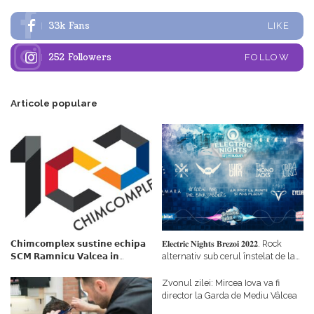
33k
Fans
LIKE
252
Followers
FOLLOW
Articole populare
𝗖𝗵𝗶𝗺𝗰𝗼𝗺𝗽𝗹𝗲𝘅 𝘀𝘂𝘀𝘁𝗶𝗻𝗲 𝗲𝗰𝗵𝗶𝗽𝗮
𝐄𝐥𝐞𝐜𝐭𝐫𝐢𝐜 𝐍𝐢𝐠𝐡𝐭𝐬 𝐁𝐫𝐞𝐳𝐨𝐢 𝟐𝟎𝟐𝟐. Rock
𝗦𝗖𝗠 𝗥𝗮𝗺𝗻𝗶𝗰𝘂 𝗩𝗮𝗹𝗰𝗲𝗮 𝗶𝗻
alternativ sub cerul înstelat de la
𝗰𝗮𝗹𝗶𝘁𝗮𝘁𝗲 𝗱𝗲 𝗽𝗮𝗿𝘁𝗲𝗻𝗲𝗿
#𝐁𝐫𝐞𝐳𝐨𝐢𝐮𝐥𝐋𝐮𝐦𝐢𝐢
𝗳𝗶𝗻𝗮𝗻𝘁𝗮𝘁𝗼𝗿
Zvonul zilei: Mircea Iova va fi
director la Garda de Mediu Vâlcea