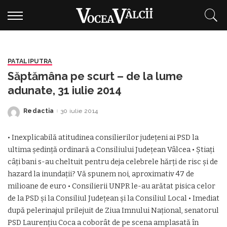
PATALIPUTRA
Săptămâna pe scurt – de la lume
adunate, 31 iulie 2014
Redactia
30 iulie 2014
Posted
by
• Inexplicabilă atitudinea consilierilor judeţeni ai PSD la
ultima şedinţă ordinară a Consiliului Judeţean Vâlcea • Ştiaţi
câţi bani s-au cheltuit pentru deja celebrele hărţi de risc şi de
hazard la inundaţii? Vă spunem noi, aproximativ 47 de
milioane de euro • Consilierii UNPR le-au arătat pisica celor
de la PSD şi la Consiliul Judeţean şi la Consiliul Local • Imediat
după pelerinajul prilejuit de Ziua Imnului Naţional, senatorul
PSD Laurenţiu Coca a coborât de pe scena amplasată în