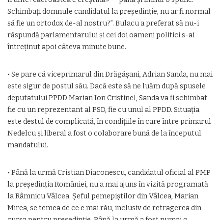
Schimbaţi domnule candidatul la preşedinţie, nu ar fi normal
să fie un ortodox de-al nostru?”. Bulacu a preferat să nu-i
răspundă parlamentarului şi cei doi oameni politici s-ai
întreţinut apoi câteva minute bune.
• Se pare că viceprimarul din Drăgăşani, Adrian Sanda, nu mai
este sigur de postul său. Dacă este să ne luăm după spusele
deputatului PPDD Marian Ion Cristinel, Sanda va fi schimbat
fie cu un reprezentant al PSD, fie cu unul al PPDD. Situaţia
este destul de complicată, în condiţiile în care între primarul
Nedelcu şi liberal a fost o colaborare bună de la începutul
mandatului.
• Până la urmă Cristian Diaconescu, candidatul oficial al PMP
la preşedinţia României, nu a mai ajuns în vizită programată
la Râmnicu Vâlcea. Şeful pemepiştilor din Vâlcea, Marian
Mirea, se temea de ce e mai rău, inclusiv de retragerea din
cursa pentru preşedinţie. Până la urmă a fost numai o