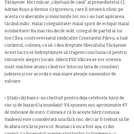
Tăraşenie. Nici măcar „căţeluşii de casă” ai preşedintelui CJ,
Adrian Buşu şi Remus Grigorescu, care îl intoxică zilnic pe
acesta cu aberaţiile şi minciunile lor, nu i-au luat apărarea,
tăcând mâlc. Halal colegialitate! Halal spirit de echipă! Halal
solidaritate! Ba mai rău decât atât, colegul de partid al lui
Ion Cîlea, controversatul sindicalist Constantin Pârvu, a luat
cuvântul, culmea, ca să-i dea dreptate liberalului Tărăşenie.
Acest lucru se îndreptăţeşte să tragem concluzia că pentru
viitoarele alegeri locale, liderii PSD Vâlcea se vor orienta
mult mai bine atunci când vor întocmi lista de consilieri
judeţeni şi vor acorda o mai mare atenţie oamenilor de
valoare.
• Ştiaţi câţi bani s-au cheltuit pentru deja celebrele hărţi de
risc şi de hazard la inundaţii? Vă spunem noi, aproximativ 47
de milioane de euro. Culmea e că în aceste hărţi comuna
Vaideeni este considerată una fără risc, deci ar fi trebuit să fie
în afara oricărui pericol. Numai că nu a fost aşa, ci din
contră. La începutul acestei săptămâni, la Vaideeni s-a