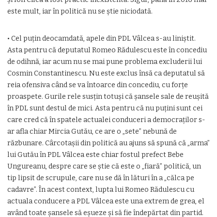
este mult, iar în politică nu se ştie niciodată.
• Cel puţin deocamdată, apele din PDL Vâlcea s-au liniştit.
Asta pentru că deputatul Romeo Rădulescu este în concediu
de odihnă, iar acum nu se mai pune problema excluderii lui
Cosmin Constantinescu. Nu este exclus însă ca deputatul să
reia ofensiva când se va întoarce din concediu, cu forţe
proaspete. Gurile rele susţin totuşi că şansele sale de reuşită
în PDL sunt destul de mici. Asta pentru că nu puţini sunt cei
care cred că în spatele actualei conduceri a democraţilor s-
ar afla chiar Mircia Gutău, ce are o „sete” nebună de
răzbunare. Cârcotaşii din politică au ajuns să spună că „arma”
lui Gutău în PDL Vâlcea este chiar fostul prefect Bebe
Ungureanu, despre care se ştie că este o „fiară” politică, un
tip lipsit de scrupule, care nu se dă în lături în a „călca pe
cadavre”. În acest context, lupta lui Romeo Rădulescu cu
actuala conducere a PDL Vâlcea este una extrem de grea, el
având toate şansele să eşueze şi să fie îndepărtat din partid.