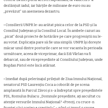
dezlănţuit iadul, iar hărţile de milioane de euro nu au
„prevăzut” un asemenea dezastru.
• Consilierii UNPR le-au arătat pisica celor de la PSD şi la
Consiliul Judeţean şi la Consiliul Local. În ambele cazuri au
„picat” două proiecte de hotărâre pe care progresiştii nu le-
au votat. Explicaţia pare să fie una simplă: UNPR îşi doreşte
măcar unul dintre posturile care se vor vacanta în perioada
următoare, aceea de viceprimar, dacă Edi Vârlan va fi
debarcat, sau de vicepreşedinte al Consiliului Judeţean, unde
Bogdan Pistol este încă atârnat.
• Imediat după pelerinajul prilejuit de Ziua Imnului Naţional,
senatorul PSD Laurenţiu Coca a coborât de pe scena
amplasată în Parcul Zăvoi şi s-a îndreptat spre preşedintele
PDL, Romulus Bulacu: „Domnule preşedinte, aţi ascultat cu
atenţie versurile Imnului Naţional? «Preoţi, cu cruce-n
frunte! căci oastea e creştină»” – până şi imnul o spune.