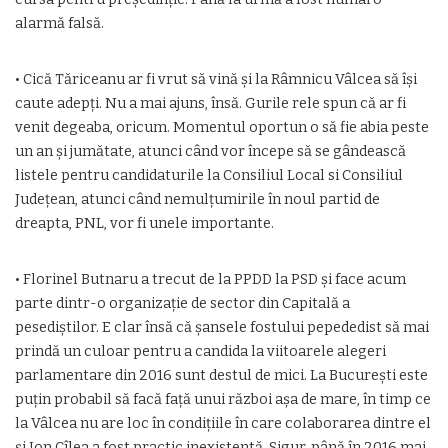
alarmă falsă.
• Cică Tăriceanu ar fi vrut să vină şi la Râmnicu Vâlcea să îşi
caute adepţi. Nu a mai ajuns, însă. Gurile rele spun că ar fi
venit degeaba, oricum. Momentul oportun o să fie abia peste
un an şi jumătate, atunci când vor începe să se gândească
listele pentru candidaturile la Consiliul Local si Consiliul
Judeţean, atunci când nemulţumirile în noul partid de
dreapta, PNL, vor fi unele importante.
• Florinel Butnaru a trecut de la PPDD la PSD şi face acum
parte dintr-o organizaţie de sector din Capitală a
pesediştilor. E clar însă că şansele fostului pepededist să mai
prindă un culoar pentru a candida la viitoarele alegeri
parlamentare din 2016 sunt destul de mici. La Bucureşti este
puţin probabil să facă faţă unui război aşa de mare, în timp ce
la Vâlcea nu are loc în condiţiile în care colaborarea dintre el
şi Ion Cîlea a fost practic inexistentă. Sigur, până în 2016 mai