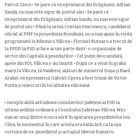
Parcul Zăvoi • Se pare că viceprimarul din Drăgăşani, Adrian
Sanda, nu mai este sigur de postul său • Se pare că
viceprimarul din Drăgăşani, Adrian Sanda, nu mai este sigur
de postul său • Până la urmă Cristian Diaconescu, candidatul
oficial al PMP la preşedinţia României, nu a mai ajuns în vizită
programată la Râmnicu Vâlcea • Florinel Butnaru a trecut de
la PPDD la PSD şi face acum parte dintr-o organizaţie de
sector din Capitală a pesediştilor • Cel puţin deocamdată,
apele din PDL Vâlcea s-au liniştit • După ce a venit în grabă
marţi la Vâlcea, la Vaideeni, alături de ministrul Duşa şi Raed
Arafat, vicepremierul Gabriel Oprea a fost trimis de Victor
Ponta şi miercuri în localitatea vâlceană
• Inexplicabilă atitudinea consilierilor judeţeni ai PSD la
ultima şedinţă ordinară a Consiliului Judeţean Vâlcea. Nici
măcar unul dintre ei nu a sărit în apărarea preşedintelui Ion
Cîlea, în momentul în care acesta era bălăcărit ca la uşa
cortului de ex-pesedistul şi actualul liberal Dumitru