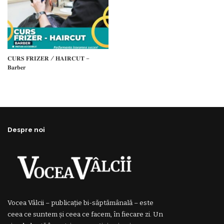
𝐂𝐔𝐑𝐒 𝐅𝐑𝐈𝐙𝐄𝐑 / 𝐇𝐀𝐈𝐑𝐂𝐔𝐓 –
𝐁𝐚𝐫𝐛𝐞𝐫
Despre noi
Vocea Vâlcii – publicație bi-săptămânală – este
ceea ce suntem și ceea ce facem, în fiecare zi. Un