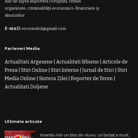
ziar de luptă împotriva corupției, crimei
organizate, criminalității economico-financiare și
abuzurilor.
E-mail:
voceavalcii@gmail.com
Parteneri Media
Actualitati Argesene
|
Actualitati Sibiene
|
Articole de
Presa
|
Stiri Online
|
Stiri Interne
|
Jurnal de Stiri
|
Stiri
Media Online
|
Sinteza Zilei
|
Reporter de Teren
|
Actualitati Doljene
Rochii Noi
Rochii de Revelion
Rochii
de Banchet
Rochii de Cununie
Magazin de Rochii
Rochii
pe Comanda
Rochii de Seara
Ultimele articole
Incendiu într-un bloc din Alunu: un bărbat a murit,