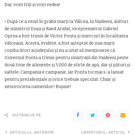
Dar, vom trăi şi vom vedea!
• După ce a venit în grabă marţi la Vâlcea, la Vaideeni, alături
de ministrul Duşa şi Raed Arafat, vicepremierul Gabriel
Oprea a fost trimis de Victor Ponta şi miercuri în localitatea
vâlceană. Acesta, evident, a fost aşteptat de mai marii
conducători ai judeţului şi nu a uitat să menţioneze că
Guvernul Ponta a trimis pentru sinistraţii din Vaideeni peste
două tone de alimente şi 5.000 de sticle de apă, dar şi pături şi
saltele. Campania e campanie, iar Ponta tocmai s-a lansat
pentru prezidenţiale şi orice trebuie speculat. Chiar şi
nenorocirea oamenilor! Ruşine!
DISTRIBUIE PE
ARTICOLUL ANTERIOR
URMĂTORUL ARTICOL