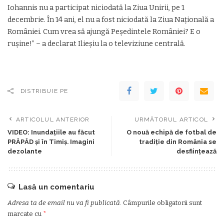
Iohannis nu a participat niciodată la Ziua Unirii, pe 1
decembrie. În 14 ani, el nu a fost niciodată la Ziua Națională a
României. Cum vrea să ajungă Peşedintele României? E o
rușine!” – a declarat Ilieșiu la o televiziune centrală.
DISTRIBUIE PE
ARTICOLUL ANTERIOR
URMĂTORUL ARTICOL
VIDEO: Inundaţiile au făcut
O nouă echipă de fotbal de
PRĂPĂD şi în Timiş. Imagini
tradiţie din România se
dezolante
desfiinţează
Lasă un comentariu
Adresa ta de email nu va fi publicată.
Câmpurile obligatorii sunt
marcate cu
*