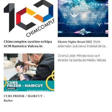
𝗖𝗵𝗶𝗺𝗰𝗼𝗺𝗽𝗹𝗲𝘅 𝘀𝘂𝘀𝘁𝗶𝗻𝗲 𝗲𝗰𝗵𝗶𝗽𝗮
𝐄𝐥𝐞𝐜𝐭𝐫𝐢𝐜 𝐍𝐢𝐠𝐡𝐭𝐬 𝐁𝐫𝐞𝐳𝐨𝐢 𝟐𝟎𝟐𝟐. Rock
𝗦𝗖𝗠 𝗥𝗮𝗺𝗻𝗶𝗰𝘂 𝗩𝗮𝗹𝗰𝗲𝗮 𝗶𝗻
alternativ sub cerul înstelat de la
𝗰𝗮𝗹𝗶𝘁𝗮𝘁𝗲 𝗱𝗲 𝗽𝗮𝗿𝘁𝗲𝗻𝗲𝗿
#𝐁𝐫𝐞𝐳𝐨𝐢𝐮𝐥𝐋𝐮𝐦𝐢𝐢
𝗳𝗶𝗻𝗮𝗻𝘁𝗮𝘁𝗼𝗿
Zvonul zilei: Mircea Iova va fi
director la Garda de Mediu Vâlcea
𝐂𝐔𝐑𝐒 𝐅𝐑𝐈𝐙𝐄𝐑 / 𝐇𝐀𝐈𝐑𝐂𝐔𝐓 –
𝐁𝐚𝐫𝐛𝐞𝐫