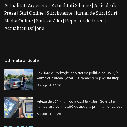
Actualitati Argesene
|
Actualitati Sibiene
|
Articole de
Presa
|
Stiri Online
|
Stiri Interne
|
Jurnal de Stiri
|
Stiri
Media Online
|
Sinteza Zilei
|
Reporter de Teren
|
Actualitati Doljene
Rochii Noi
Rochii de Revelion
Rochii
de Banchet
Rochii de Cununie
Magazin de Rochii
Rochii
pe Comanda
Rochii de Seara
Ultimele articole
Taxi fără autorizație, depistat de polițiști pe DN 7, în
Râmnicu Vâlcea. Șoferul a rămas fără plăcuțe timp
de 6 luni
8 august 2026
Viteză de 109 km/h cu alcool la volan! Șoferul a
rămas fără permis 180 de zile și a primit amendă de
4.325 de lei
8 august 2026