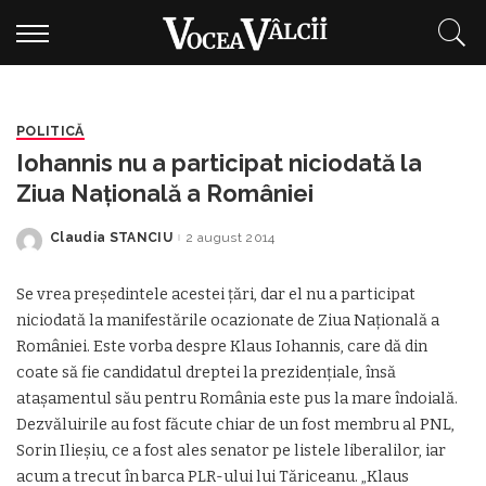
POLITICĂ
Iohannis nu a participat niciodată la
Ziua Naţională a României
Claudia STANCIU
2 august 2014
Posted
by
Se vrea preşedintele acestei ţări, dar el nu a participat
niciodată la manifestările ocazionate de Ziua Naţională a
României. Este vorba despre Klaus Iohannis, care dă din
coate să fie candidatul dreptei la prezidenţiale, însă
ataşamentul său pentru România este pus la mare îndoială.
Dezvăluirile au fost făcute chiar de un fost membru al PNL,
Sorin Ilieşiu, ce a fost ales senator pe listele liberalilor, iar
acum a trecut în barca PLR-ului lui Tăriceanu. „Klaus