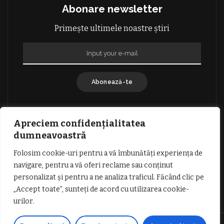
Abonare newsletter
Primește ultimele noastre știri
Abonează-te
Apreciem confidențialitatea
dumneavoastră
Folosim cookie-uri pentru a vă îmbunătăți experiența de
GDPR: POLITICA DE CONFIDENȚIALITATE
navigare, pentru a vă oferi reclame sau conținut
TERMENI SI CONDITII DE UTILIZARE
personalizat și pentru a ne analiza traficul. Făcând clic pe
INFORMATII DESPRE COOKIES
DESPRE NOI
„Accept toate”, sunteți de acord cu utilizarea cookie-
PUBLICITATE
urilor.