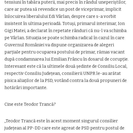
tensiuni în tabăra puterii, mai precis în rândul uneperiştilor,
care ar putea să revendice un post de viceprimar, implicit
înlocuirea liberalului Edi Vârlan, despre care s-a vorbit
insistent în ultima perioadă. Totuşi, primarul interimar, Ion
Gigi Matei, a declarat în repetate rânduri că nu-l va schimba
pe Vârlan. Situaţia se poate schimba radical în cazul în care
Guvernul României va dispune organizarea de alegeri
parţiale pentru ocuparea postului de primar, rămas vacant
după condamnarea lui Emilian Frâncu în dosarul de corupţie.
Interesant este că la ultimele două şedinte de Consiliu Local,
respectiv Consiliu Judeţean, consilierii UNPR le-au arătat
pisica aliaţilor de la PSD, votând contra la două propuneri de
hotărâri importante.
Cine este Teodor Trancă?
„Teodor Trancă este în acest moment singurul consilier
judeţean al PP-DD care este agreat de PSD pentru postul de