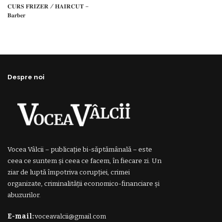
𝐂𝐔𝐑𝐒 𝐅𝐑𝐈𝐙𝐄𝐑 / 𝐇𝐀𝐈𝐑𝐂𝐔𝐓 –
𝐁𝐚𝐫𝐛𝐞𝐫
Despre noi
Vocea Vâlcii – publicație bi-săptămânală – este
ceea ce suntem și ceea ce facem, în fiecare zi. Un
ziar de luptă împotriva corupției, crimei
organizate, criminalității economico-financiare și
abuzurilor.
E-mail:
voceavalcii@gmail.com