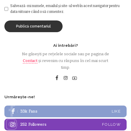
Salvează-mi numele, emailul și site-ul web în acest navigator pentru
data viitoare când o să comentez.
Ai întrebări?
Ne găsești pe rețelele sociale sau pe pagina de
Contact
și revenim cu răspuns în cel mai scurt
timp.
Urmărește-ne!
33k
Fans
LIKE
252
Followers
FOLLOW