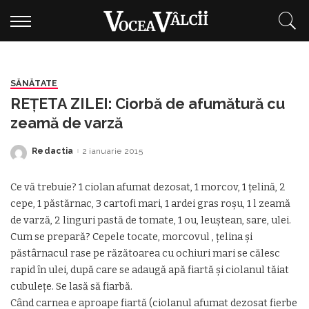
SĂNĂTATE
REŢETA ZILEI: Ciorbă de afumătură cu
zeamă de varză
Redactia
2 ianuarie 2015
Posted
by
Ce vă trebuie? 1 ciolan afumat dezosat, 1 morcov, 1 ţelină, 2
cepe, 1 păstărnac, 3 cartofi mari, 1 ardei gras roşu, 1 l zeamă
de varză, 2 linguri pastă de tomate, 1 ou, leuştean, sare, ulei.
Cum se prepară? Cepele tocate, morcovul , ţelina şi
păstârnacul rase pe răzătoarea cu ochiuri mari se călesc
rapid în ulei, după care se adaugă apă fiartă şi ciolanul tăiat
cubuleţe. Se lasă să fiarbă.
Când carnea e aproape fiartă (ciolanul afumat dezosat fierbe