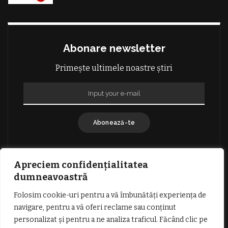
Abonare newsletter
Primește ultimele noastre știri
Abonează-te
Apreciem confidențialitatea
dumneavoastră
Folosim cookie-uri pentru a vă îmbunătăți experiența de
GDPR: POLITICA DE CONFIDENȚIALITATE
navigare, pentru a vă oferi reclame sau conținut
TERMENI SI CONDITII DE UTILIZARE
personalizat și pentru a ne analiza traficul. Făcând clic pe
INFORMATII DESPRE COOKIES
DESPRE NOI