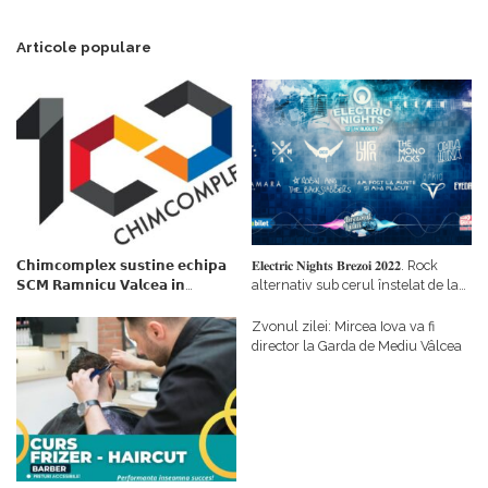
Articole populare
𝗖𝗵𝗶𝗺𝗰𝗼𝗺𝗽𝗹𝗲𝘅 𝘀𝘂𝘀𝘁𝗶𝗻𝗲 𝗲𝗰𝗵𝗶𝗽𝗮
𝐄𝐥𝐞𝐜𝐭𝐫𝐢𝐜 𝐍𝐢𝐠𝐡𝐭𝐬 𝐁𝐫𝐞𝐳𝐨𝐢 𝟐𝟎𝟐𝟐. Rock
𝗦𝗖𝗠 𝗥𝗮𝗺𝗻𝗶𝗰𝘂 𝗩𝗮𝗹𝗰𝗲𝗮 𝗶𝗻
alternativ sub cerul înstelat de la
𝗰𝗮𝗹𝗶𝘁𝗮𝘁𝗲 𝗱𝗲 𝗽𝗮𝗿𝘁𝗲𝗻𝗲𝗿
#𝐁𝐫𝐞𝐳𝐨𝐢𝐮𝐥𝐋𝐮𝐦𝐢𝐢
𝗳𝗶𝗻𝗮𝗻𝘁𝗮𝘁𝗼𝗿
Zvonul zilei: Mircea Iova va fi
director la Garda de Mediu Vâlcea