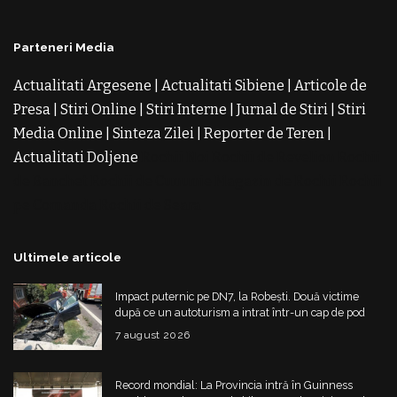
Parteneri Media
Actualitati Argesene
|
Actualitati Sibiene
|
Articole de
Presa
|
Stiri Online
|
Stiri Interne
|
Jurnal de Stiri
|
Stiri
Media Online
|
Sinteza Zilei
|
Reporter de Teren
|
Actualitati Doljene
Rochii Noi
Rochii de Revelion
Rochii
de Banchet
Rochii de Cununie
Magazin de Rochii
Rochii
pe Comanda
Rochii de Seara
Ultimele articole
Impact puternic pe DN7, la Robești. Două victime
după ce un autoturism a intrat într-un cap de pod
7 august 2026
Record mondial: La Provincia intră în Guinness