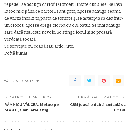
repede), se adaugă cartofii şi ardeiul tăiate cubuleţe. Se lasă
la foc mic până ce cartofii sunt gata, apoi se adaugă zeama
de varză încălzită,pasta de tomate şi se aşteaptă să dea într-
un clocot, apoi se drege ciorba cu oul bătut. Se mai adaugă
sare dacă mai este nevoie. Se stinge focul şi se presară
verdeaţă tocată.
Se serveşte cu ceapă sau ardei iute.
Poftă bună!
DISTRIBUIE PE
ARTICOLUL ANTERIOR
URMĂTORUL ARTICOL
RÂMNICU VÂLCEA: Meteo pe
CSM joacă o dublă amicală cu
ore azi, 2 ianuarie 2015
FC Olt