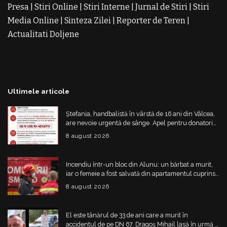
Presa
|
Stiri Online
|
Stiri Interne
|
Jurnal de Stiri
|
Stiri
Media Online
|
Sinteza Zilei
|
Reporter de Teren
|
Actualitati Doljene
Rochii Noi
Rochii de Revelion
Rochii
de Banchet
Rochii de Cununie
Magazin de Rochii
Rochii
pe Comanda
Rochii de Seara
Ultimele articole
Ștefania, handbalistă în vârstă de 16 ani din Vâlcea,
are nevoie urgentă de sânge. Apel pentru donatori
cu grupa AB IV negativ
8 august 2026
Incendiu într-un bloc din Alunu: un bărbat a murit,
iar o femeie a fost salvată din apartamentul cuprins
de flăcări
8 august 2026
El este tânărul de 33 de ani care a murit în
accidentul de pe DN 67. Dragoș Mihail lasă în urmă o