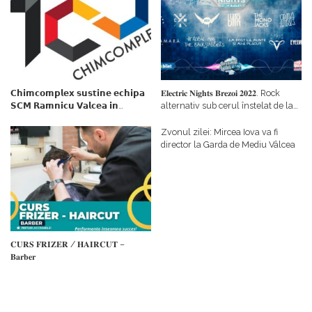
𝗖𝗵𝗶𝗺𝗰𝗼𝗺𝗽𝗹𝗲𝘅 𝘀𝘂𝘀𝘁𝗶𝗻𝗲 𝗲𝗰𝗵𝗶𝗽𝗮
𝐄𝐥𝐞𝐜𝐭𝐫𝐢𝐜 𝐍𝐢𝐠𝐡𝐭𝐬 𝐁𝐫𝐞𝐳𝐨𝐢 𝟐𝟎𝟐𝟐. Rock
𝗦𝗖𝗠 𝗥𝗮𝗺𝗻𝗶𝗰𝘂 𝗩𝗮𝗹𝗰𝗲𝗮 𝗶𝗻
alternativ sub cerul înstelat de la
𝗰𝗮𝗹𝗶𝘁𝗮𝘁𝗲 𝗱𝗲 𝗽𝗮𝗿𝘁𝗲𝗻𝗲𝗿
#𝐁𝐫𝐞𝐳𝐨𝐢𝐮𝐥𝐋𝐮𝐦𝐢𝐢
𝗳𝗶𝗻𝗮𝗻𝘁𝗮𝘁𝗼𝗿
Zvonul zilei: Mircea Iova va fi
director la Garda de Mediu Vâlcea
𝐂𝐔𝐑𝐒 𝐅𝐑𝐈𝐙𝐄𝐑 / 𝐇𝐀𝐈𝐑𝐂𝐔𝐓 –
𝐁𝐚𝐫𝐛𝐞𝐫