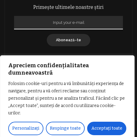
Primește ultimele noastre știri
Abonează-te
Apreciem confidențialitatea
dumneavoastră
Folosim cookie-uri pentru a vă îmbunătăți experiența de
GDPR: POLITICA DE CONFIDENȚIALITATE
navigare, pentru a vă oferi reclame sau conținut
TERMENI SI CONDITII DE UTILIZARE
personalizat și pentru a ne analiza traficul. Făcând clic pe
INFORMATII DESPRE COOKIES
DESPRE NOI
„Accept toate”, sunteți de acord cu utilizarea cookie-
PUBLICITATE
urilor.
© Copyright Vocea Vâlcii | Toate drepturile rezervate | Site creat cu
Personalizați
Respinge toate
Acceptați toate
dragoste de
1SEO.ro