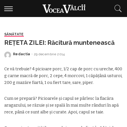
SĂNĂTATE
REŢETA ZILEI: Răcitură muntenească
Redactia
29 decembrie 2014
Posted
by
Ce vă trebuie? 4 picioare porc, 1/2 cap de porc cu ureche, 400
g carne macră de porc, 2 cepe, 4 morcovi, 1 căpăţână usturoi,
200 g mazăre fiartă, 1 ou fiert tare, sare, piper.
Cum se prepară? Picioarele şi capul se pârlesc la flacăra
aragazului, se răzuie şi se spală în mai multe rânduri în apă
rece, până ce sunt albe şi curate. Apoi, capul se taie.