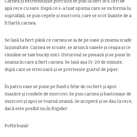
Carnea şi extremităţile porcului se pun la fiert în 6 litri de
apă rece cu sare. După ce s-a luat spuma care se va forma la
suprafaţă, se pun cepele şi morcovii, care se scot înainte de a
fi fiartă carnea.
Se lasă la fiert până ce carnea se ia de pe oase şi zeama scade
la jumătate. Carnea se scoate, se aruncă oasele şi ceapa şi ce
rămâne se taie bucăţi mici. Usturoiul se pisează şi se pune în
zeama în care a fiert carnea. Se lasă aşa 15-20 de minute,
după care se strecoară şi se potriveşte gustul de piper.
În patru vase se pune pe fund o felie de ou fiert şi apoi
mazăre şi rondele de morcovi. Se pun carnea şi bastonaşe de
morcovi şi apoi se toarnă zeamă. Se acoperă şi se dau la rece,
dacă este posibil nu în frigider.
Poftă bună!