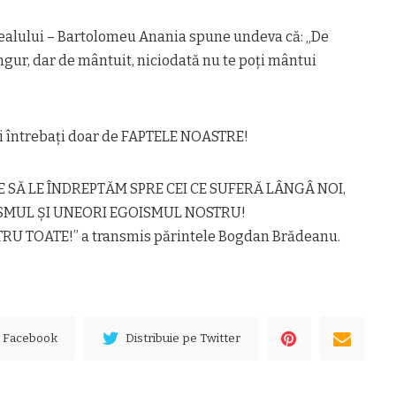
ealului – Bartolomeu Anania spune undeva că: „De
ingur, dar de mântuit, niciodată nu te poți mântui
i întrebați doar de FAPTELE NOASTRE!
 SĂ LE ÎNDREPTĂM SPRE CEI CE SUFERĂ LÂNGÂ NOI,
MUL ȘI UNEORI EGOISMUL NOSTRU!
U TOATE!” a transmis părintele Bogdan Brădeanu.
e Facebook
Distribuie pe Twitter