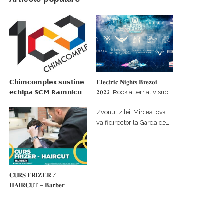
𝗖𝗵𝗶𝗺𝗰𝗼𝗺𝗽𝗹𝗲𝘅 𝘀𝘂𝘀𝘁𝗶𝗻𝗲
𝐄𝐥𝐞𝐜𝐭𝐫𝐢𝐜 𝐍𝐢𝐠𝐡𝐭𝐬 𝐁𝐫𝐞𝐳𝐨𝐢
𝗲𝗰𝗵𝗶𝗽𝗮 𝗦𝗖𝗠 𝗥𝗮𝗺𝗻𝗶𝗰𝘂
𝟐𝟎𝟐𝟐. Rock alternativ sub
𝗩𝗮𝗹𝗰𝗲𝗮 𝗶𝗻 𝗰𝗮𝗹𝗶𝘁𝗮𝘁𝗲 𝗱𝗲
cerul înstelat de la
Zvonul zilei: Mircea Iova
𝗽𝗮𝗿𝘁𝗲𝗻𝗲𝗿 𝗳𝗶𝗻𝗮𝗻𝘁𝗮𝘁𝗼𝗿
#𝐁𝐫𝐞𝐳𝐨𝐢𝐮𝐥𝐋𝐮𝐦𝐢𝐢
va fi director la Garda de
Mediu Vâlcea
𝐂𝐔𝐑𝐒 𝐅𝐑𝐈𝐙𝐄𝐑 /
𝐇𝐀𝐈𝐑𝐂𝐔𝐓 – 𝐁𝐚𝐫𝐛𝐞𝐫