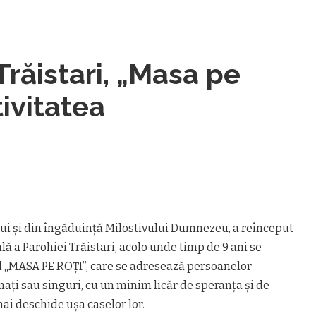
Trăistari, „Masa pe
tivitatea
ui și din îngăduință Milostivului Dumnezeu, a reînceput
ală a Parohiei Trăistari, acolo unde timp de 9 ani se
ul „MASA PE ROȚI”, care se adresează persoanelor
ați sau singuri, cu un minim licăr de speranța și de
mai deschide ușa caselor lor.