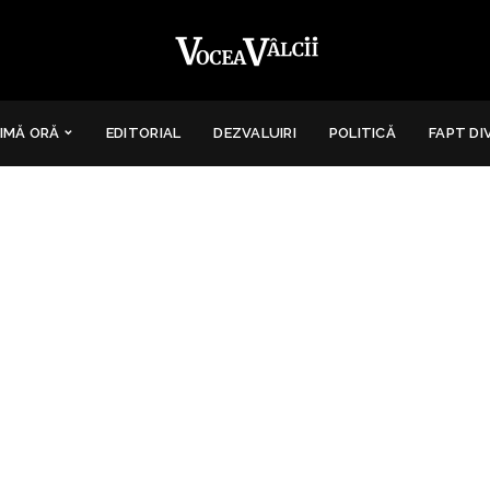
IMĂ ORĂ
EDITORIAL
DEZVALUIRI
POLITICĂ
FAPT DI