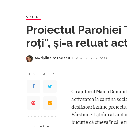
SOCIAL
Proiectul Parohiei 
roți”, și-a reluat ac
Mădălina Stroescu
10 septembrie 2021
Posted
by
DISTRIBUIE PE
Cu ajutorul Maicii Domnul
activitatea la cantina soci
desfășoară zilnic proiect
Vârstnice, bătrâni abandon
bucurie că cineva încă le 
CITEȘTE