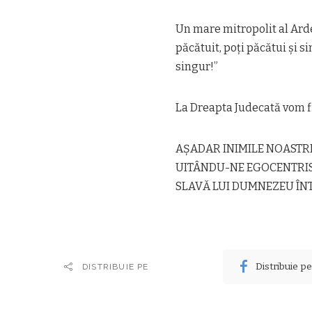
Un mare mitropolit al Ard
păcătuit, poți păcătui și s
singur!”
La Dreapta Judecată vom f
AȘADAR INIMILE NOASTRE
UITÂNDU-NE EGOCENTRIS
SLAVĂ LUI DUMNEZEU ÎNTR
Distribuie p
DISTRIBUIE PE