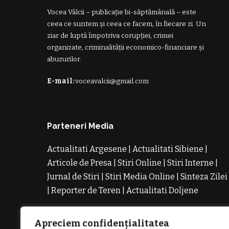
Vocea Vâlcii – publicație bi-săptămânală – este
ceea ce suntem și ceea ce facem, în fiecare zi. Un
ziar de luptă împotriva corupției, crimei
organizate, criminalității economico-financiare și
abuzurilor.
E-mail:
voceavalcii@gmail.com
Parteneri Media
Actualitati Argesene
|
Actualitati Sibiene
|
Articole de Presa
|
Stiri Online
|
Stiri Interne
|
Jurnal de Stiri
|
Stiri Media Online
|
Sinteza Zilei
|
Reporter de Teren
|
Actualitati Doljene
Rochii
Noi
Rochii de Revelion
Rochii de Banchet
Rochi
de Cununie
Magazin de Rochii
Rochii pe
Apreciem confidențialitatea