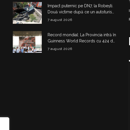
Impact puternic pe DN7, la Robești.
Două victime după ce un autoturism
a intrat într-un cap de pod
7 august 2026
Record mondial: La Provincia intră în
Guinness World Records cu 424 de
kilograme de aripioare de pui servite
7 august 2026
la un eveniment
i