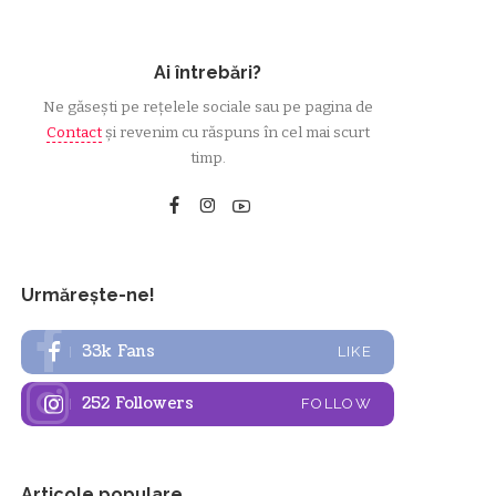
Ai întrebări?
Ne găsești pe rețelele sociale sau pe pagina de
Contact
și revenim cu răspuns în cel mai scurt
timp.
Urmărește-ne!
33k
Fans
LIKE
252
Followers
FOLLOW
Articole populare