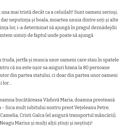
 una mai tristă decât ca a celuilalt! Sunt oameni serioși,
, dar neputința și boala, moartea unuia dintre soți și alte
nța lor, i-a determinat să ajungă în pragul deznădejdii
suntem uimiți de faptul unde poate să ajungă
n truda, jertfa și munca unor oameni care stau în spatele
ntru că nu
e
ste ușor sa asiguri hrana la 80 persoane
jutor din partea statului, ci doar din partea unor oameni
i lor…
 doamna bucătăreasa Văduvă Maria, doamna preoteasă
 – fiica mult iubitului nostru preot Vețeleanu Petre,
Camelia, Cristi Galca (el asigură transportul mâncării),
Neagu Marius și mulți alții știuți și neștiuți!