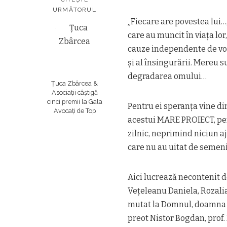
URMĂTORUL
„Fiecare are povestea lui…,
care au muncit în viața lor
cauze independente de voi
și al însingurării. Mereu 
degradarea omului…
Țuca Zbârcea &
Asociații câștigă
cinci premii la Gala
Pentru ei speranța vine di
Avocați de Top
acestui MARE PROIECT, pe
zilnic, neprimind niciun a
care nu au uitat de semeni
Aici lucrează necontenit
Vețeleanu Daniela, Rozalia
mutat la Domnu
l, doamna 
preot Nistor Bogdan, prof. 