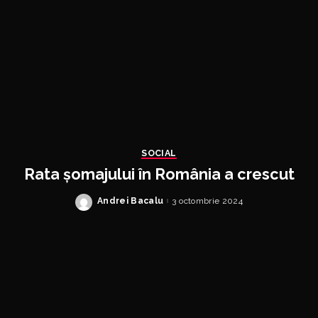
SOCIAL
Rata șomajului în România a crescut
Andrei Bacalu
3 octombrie 2024
Posted
by