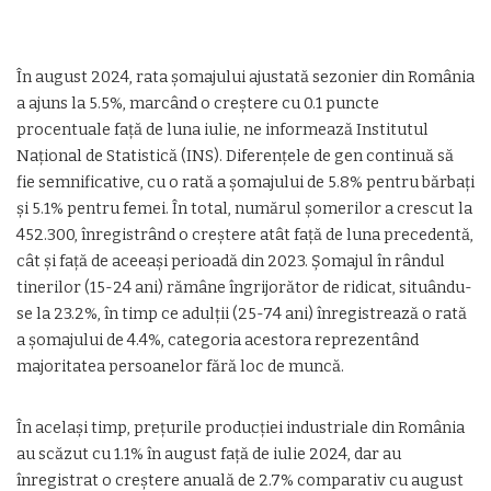
În august 2024, rata șomajului ajustată sezonier din România
a ajuns la 5.5%, marcând o creștere cu 0.1 puncte
procentuale față de luna iulie, ne informează Institutul
Național de Statistică (INS). Diferențele de gen continuă să
fie semnificative, cu o rată a șomajului de 5.8% pentru bărbați
și 5.1% pentru femei. În total, numărul șomerilor a crescut la
452.300, înregistrând o creștere atât față de luna precedentă,
cât și față de aceeași perioadă din 2023. Șomajul în rândul
tinerilor (15-24 ani) rămâne îngrijorător de ridicat, situându-
se la 23.2%, în timp ce adulții (25-74 ani) înregistrează o rată
a șomajului de 4.4%, categoria acestora reprezentând
majoritatea persoanelor fără loc de muncă.
În același timp, prețurile producției industriale din România
au scăzut cu 1.1% în august față de iulie 2024, dar au
înregistrat o creștere anuală de 2.7% comparativ cu august