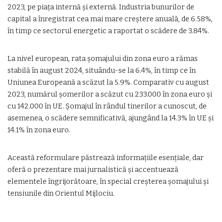
2023, pe piața internă și externă. Industria bunurilor de
capital a înregistrat cea mai mare creștere anuală, de 6.58%,
în timp ce sectorul energetic a raportat o scădere de 3.84%.
La nivel european, rata șomajului din zona euro a rămas
stabilă în august 2024, situându-se la 6.4%, în timp ce în
Uniunea Europeană a scăzut la 5.9%. Comparativ cu august
2023, numărul șomerilor a scăzut cu 233.000 în zona euro și
cu 142.000 în UE. Șomajul în rândul tinerilor a cunoscut, de
asemenea, o scădere semnificativă, ajungând la 14.3% în UE și
14.1% în zona euro.
Această reformulare păstrează informațiile esențiale, dar
oferă o prezentare mai jurnalistică și accentuează
elementele îngrijorătoare, în special creșterea șomajului și
tensiunile din Orientul Mijlociu.