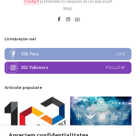
Contact
și revenim cu răspuns în cel mai scurt
timp.
Urmărește-ne!
33k
Fans
LIKE
252
Followers
FOLLOW
Articole populare
Apreciem confidențialitatea