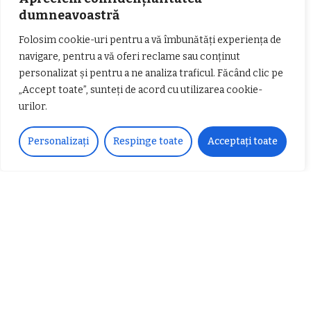
dumneavoastră
𝗖𝗵𝗶𝗺𝗰𝗼𝗺𝗽𝗹𝗲𝘅 𝘀𝘂𝘀𝘁𝗶𝗻𝗲 𝗲𝗰𝗵𝗶𝗽𝗮
𝐄𝐥𝐞𝐜𝐭𝐫𝐢𝐜 𝐍𝐢𝐠𝐡𝐭𝐬 𝐁𝐫𝐞𝐳𝐨𝐢 𝟐𝟎𝟐𝟐. Rock
Folosim cookie-uri pentru a vă îmbunătăți experiența de
𝗦𝗖𝗠 𝗥𝗮𝗺𝗻𝗶𝗰𝘂 𝗩𝗮𝗹𝗰𝗲𝗮 𝗶𝗻
alternativ sub cerul înstelat de la
𝗰𝗮𝗹𝗶𝘁𝗮𝘁𝗲 𝗱𝗲 𝗽𝗮𝗿𝘁𝗲𝗻𝗲𝗿
#𝐁𝐫𝐞𝐳𝐨𝐢𝐮𝐥𝐋𝐮𝐦𝐢𝐢
navigare, pentru a vă oferi reclame sau conținut
𝗳𝗶𝗻𝗮𝗻𝘁𝗮𝘁𝗼𝗿
Zvonul zilei: Mircea Iova va fi
personalizat și pentru a ne analiza traficul. Făcând clic pe
director la Garda de Mediu Vâlcea
„Accept toate”, sunteți de acord cu utilizarea cookie-
urilor.
Personalizați
Respinge toate
Acceptați toate
𝐂𝐔𝐑𝐒 𝐅𝐑𝐈𝐙𝐄𝐑 / 𝐇𝐀𝐈𝐑𝐂𝐔𝐓 –
𝐁𝐚𝐫𝐛𝐞𝐫
Despre noi