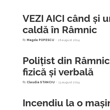
by
VEZI AICI când şi 
caldă în Râmnic
By
Magda POPESCU
16 august 2014
Posted
by
Poliţist din Râmni
fizică şi verbală
By
Claudia STANCIU
13 august 2014
Posted
by
Incendiu la o maşi