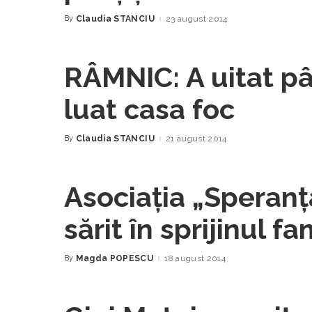
By
Claudia STANCIU
23 august 2014
Posted
by
RÂMNIC: A uitat pâi
luat casa foc
By
Claudia STANCIU
21 august 2014
Posted
by
Asociaţia „Speran
sărit în sprijinul fa
Stoeneşti
By
Magda POPESCU
18 august 2014
Posted
by