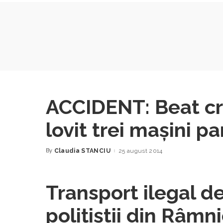
ACCIDENT: Beat cri
lovit trei maşini p
By
Claudia STANCIU
25 august 2014
Posted
by
Transport ilegal d
poliţiştii din Râmn