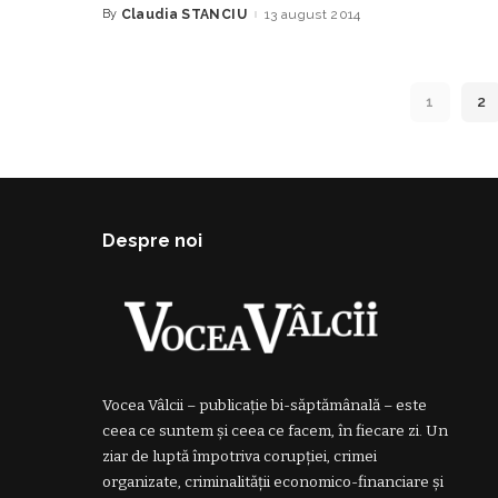
By
Claudia STANCIU
13 august 2014
Posted
by
1
2
Despre noi
Vocea Vâlcii – publicație bi-săptămânală – este
ceea ce suntem și ceea ce facem, în fiecare zi. Un
ziar de luptă împotriva corupției, crimei
organizate, criminalității economico-financiare și