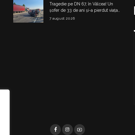
Tragedie pe DN 67, în Vâlcea! Un
șofer de 33 de ani și-a pierdut viața
într-un accident la Budești
7 august 2026
i