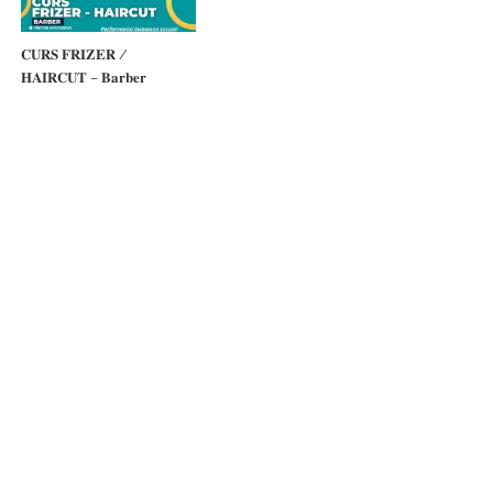
𝐂𝐔𝐑𝐒 𝐅𝐑𝐈𝐙𝐄𝐑 /
𝐇𝐀𝐈𝐑𝐂𝐔𝐓 – 𝐁𝐚𝐫𝐛𝐞𝐫