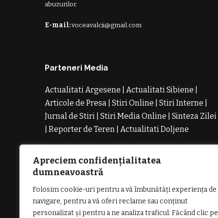
abuzurilor.
E-mail:
voceavalcii@gmail.com
Parteneri Media
Actualitati Argesene
|
Actualitati Sibiene
|
Articole de Presa
|
Stiri Online
|
Stiri Interne
|
Jurnal de Stiri
|
Stiri Media Online
|
Sinteza Zilei
|
Reporter de Teren
|
Actualitati Doljene
Rochii
Noi
Rochii de Revelion
Rochii de Banchet
Rochi
de Cununie
Magazin de Rochii
Rochii pe
Apreciem confidențialitatea
Comanda
Rochii de Seara
dumneavoastră
Folosim cookie-uri pentru a vă îmbunătăți experiența de
navigare, pentru a vă oferi reclame sau conținut
personalizat și pentru a ne analiza traficul. Făcând clic pe