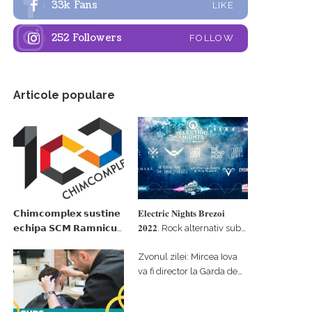
33k
Fans
LIKE
252
Followers
FOLLOW
Articole populare
𝗖𝗵𝗶𝗺𝗰𝗼𝗺𝗽𝗹𝗲𝘅 𝘀𝘂𝘀𝘁𝗶𝗻𝗲
𝐄𝐥𝐞𝐜𝐭𝐫𝐢𝐜 𝐍𝐢𝐠𝐡𝐭𝐬 𝐁𝐫𝐞𝐳𝐨𝐢
𝗲𝗰𝗵𝗶𝗽𝗮 𝗦𝗖𝗠 𝗥𝗮𝗺𝗻𝗶𝗰𝘂
𝟐𝟎𝟐𝟐. Rock alternativ sub
𝗩𝗮𝗹𝗰𝗲𝗮 𝗶𝗻 𝗰𝗮𝗹𝗶𝘁𝗮𝘁𝗲 𝗱𝗲
cerul înstelat de la
Zvonul zilei: Mircea Iova
𝗽𝗮𝗿𝘁𝗲𝗻𝗲𝗿 𝗳𝗶𝗻𝗮𝗻𝘁𝗮𝘁𝗼𝗿
#𝐁𝐫𝐞𝐳𝐨𝐢𝐮𝐥𝐋𝐮𝐦𝐢𝐢
va fi director la Garda de
Mediu Vâlcea