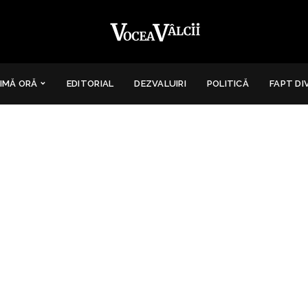
IMĂ ORĂ
EDITORIAL
DEZVALUIRI
POLITICĂ
FAPT DI