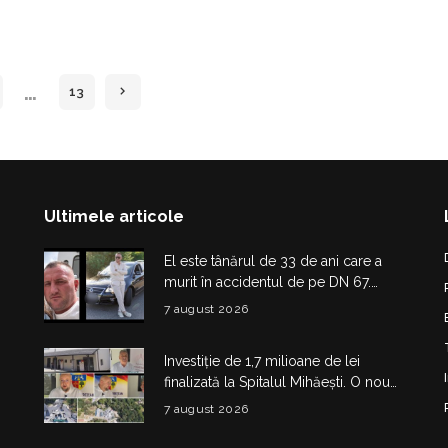
…
13
Ultimele articole
El este tânărul de 33 de ani care a
murit în accidentul de pe DN 67.
Dragoș Mihail lasă în urmă o fetiță
7 august 2026
Investiție de 1,7 milioane de lei
finalizată la Spitalul Mihăești. O nouă
clădire medico-administrativă a fost
7 august 2026
construită