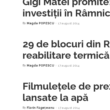
Gigi Matei promite
investiţii în Râmni
By
Magda POPESCU
17 august 2014
Posted
by
29 de blocuri din R
reabilitare termică
By
Magda POPESCU
17 august 2014
Posted
by
Filmuleţele de pre
lansate la apă
By
Florin Făgeţeanu
17 august 2014
Posted