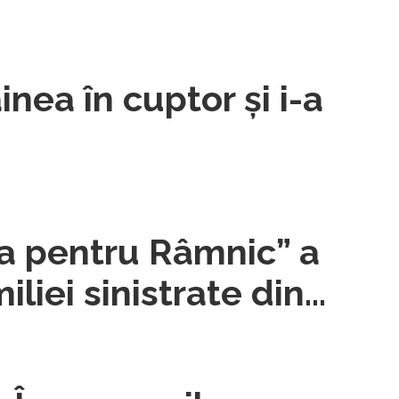
nea în cuptor şi i-a
ţa pentru Râmnic” a
miliei sinistrate din