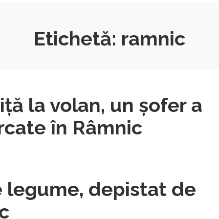
Etichetă:
ramnic
ţă la volan, un şofer a
arcate în Râmnic
e legume, depistat de
ic