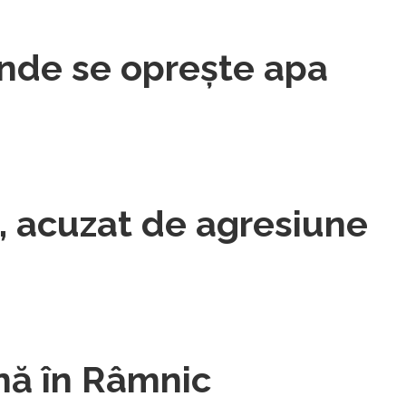
unde se opreşte apa
c, acuzat de agresiune
nă în Râmnic