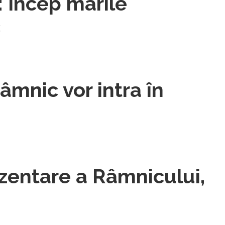
: Încep marile
c
âmnic vor intra în
zentare a Râmnicului,