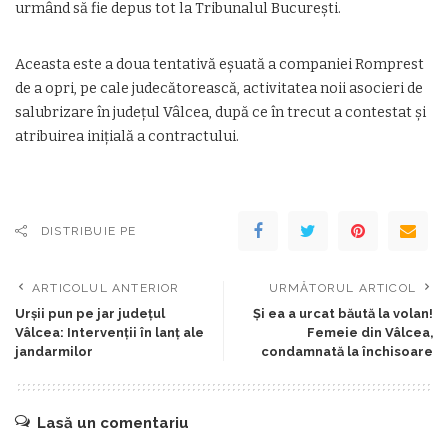
urmând să fie depus tot la Tribunalul București.
Aceasta este a doua tentativă eșuată a companiei Romprest
de a opri, pe cale judecătorească, activitatea noii asocieri de
salubrizare în județul Vâlcea, după ce în trecut a contestat și
atribuirea inițială a contractului.
DISTRIBUIE PE
ARTICOLUL ANTERIOR
URMĂTORUL ARTICOL
Urșii pun pe jar județul
Și ea a urcat băută la volan!
Vâlcea: Intervenții în lanț ale
Femeie din Vâlcea,
jandarmilor
condamnată la închisoare
Lasă un comentariu