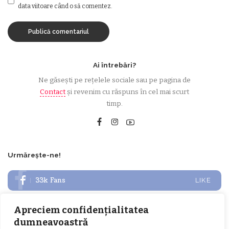
data viitoare când o să comentez.
Ai întrebări?
Ne găsești pe rețelele sociale sau pe pagina de
Contact
și revenim cu răspuns în cel mai scurt
timp.
Urmărește-ne!
33k
Fans
LIKE
252
Followers
FOLLOW
Apreciem confidențialitatea
dumneavoastră