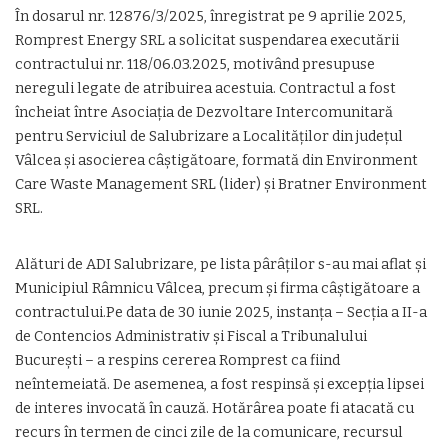
În dosarul nr. 12876/3/2025, înregistrat pe 9 aprilie 2025,
Romprest Energy SRL a solicitat suspendarea executării
contractului nr. 118/06.03.2025, motivând presupuse
nereguli legate de atribuirea acestuia. Contractul a fost
încheiat între Asociația de Dezvoltare Intercomunitară
pentru Serviciul de Salubrizare a Localităților din județul
Vâlcea și asocierea câștigătoare, formată din Environment
Care Waste Management SRL (lider) și Bratner Environment
SRL.
Alături de ADI Salubrizare, pe lista pârâților s-au mai aflat și
Municipiul Râmnicu Vâlcea, precum și firma câștigătoare a
contractului.Pe data de 30 iunie 2025, instanța – Secția a II-a
de Contencios Administrativ și Fiscal a Tribunalului
București – a respins cererea Romprest ca fiind
neîntemeiată. De asemenea, a fost respinsă și excepția lipsei
de interes invocată în cauză. Hotărârea poate fi atacată cu
recurs în termen de cinci zile de la comunicare, recursul