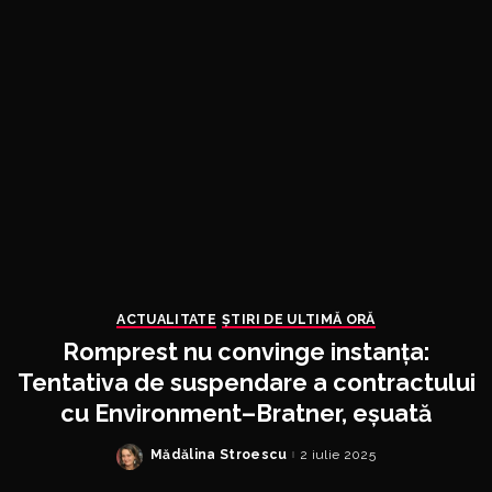
ACTUALITATE
ȘTIRI DE ULTIMĂ ORĂ
Romprest nu convinge instanța:
Tentativa de suspendare a contractului
cu Environment–Bratner, eșuată
Mădălina Stroescu
2 iulie 2025
Posted
by