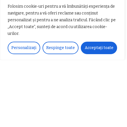
Articole populare
Folosim cookie-uri pentru a vă îmbunătăți experiența de
navigare, pentru a vă oferi reclame sau conținut
personalizat și pentru a ne analiza traficul. Făcând clic pe
„Accept toate”, sunteți de acord cu utilizarea cookie-
urilor.
Personalizați
Respinge toate
Acceptați toate
𝗖𝗵𝗶𝗺𝗰𝗼𝗺𝗽𝗹𝗲𝘅 𝘀𝘂𝘀𝘁𝗶𝗻𝗲 𝗲𝗰𝗵𝗶𝗽𝗮
𝐄𝐥𝐞𝐜𝐭𝐫𝐢𝐜 𝐍𝐢𝐠𝐡𝐭𝐬 𝐁𝐫𝐞𝐳𝐨𝐢 𝟐𝟎𝟐𝟐. Rock
𝗦𝗖𝗠 𝗥𝗮𝗺𝗻𝗶𝗰𝘂 𝗩𝗮𝗹𝗰𝗲𝗮 𝗶𝗻
alternativ sub cerul înstelat de la
𝗰𝗮𝗹𝗶𝘁𝗮𝘁𝗲 𝗱𝗲 𝗽𝗮𝗿𝘁𝗲𝗻𝗲𝗿
#𝐁𝐫𝐞𝐳𝐨𝐢𝐮𝐥𝐋𝐮𝐦𝐢𝐢
𝗳𝗶𝗻𝗮𝗻𝘁𝗮𝘁𝗼𝗿
Zvonul zilei: Mircea Iova va fi
director la Garda de Mediu Vâlcea
𝐂𝐔𝐑𝐒 𝐅𝐑𝐈𝐙𝐄𝐑 / 𝐇𝐀𝐈𝐑𝐂𝐔𝐓 –