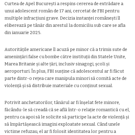
Curtea de Apel București a respins cererea de extrădare a
unui adolescent român de 17 ani, cercetat de FBI pentru
multiple infracțiuni grave. Decizia instanței românești îl
eliberează pe tânăr din arestul la domiciliu sub care se afla
din ianuarie 2025.
Autoritățile americane îl acuză pe minor că a trimis sute de
amenințări false cu bombe către instituții din Statele Unite,
Marea Britanie și alte țări, inclusiv sinagogi, școli și
aeroporturi. În plus, FBI susține că adolescentul ar fi făcut
parte dintr-o rețea care manipula minori să comită acte de
violență și să distribuie materiale cu conținut sexual.
Potrivit anchetatorilor, tânărul ar fi înșelat fete minore,
făcându-le să creadă că se află într-o relație romantică cu el,
pentru ca apoi să le solicite să participe la acte de violență și
să împărtășească imagini exploatate sexual. Când unele
victime refuzau, el ar fi folosit identitatea lor pentru a