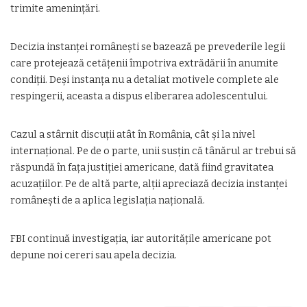
trimite amenințări.
Decizia instanței românești se bazează pe prevederile legii
care protejează cetățenii împotriva extrădării în anumite
condiții. Deși instanța nu a detaliat motivele complete ale
respingerii, aceasta a dispus eliberarea adolescentului.
Cazul a stârnit discuții atât în România, cât și la nivel
internațional. Pe de o parte, unii susțin că tânărul ar trebui să
răspundă în fața justiției americane, dată fiind gravitatea
acuzațiilor. Pe de altă parte, alții apreciază decizia instanței
românești de a aplica legislația națională.
FBI continuă investigația, iar autoritățile americane pot
depune noi cereri sau apela decizia.