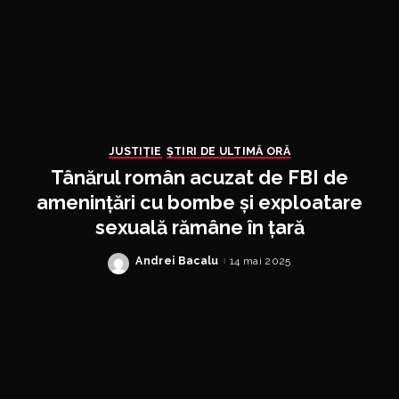
JUSTIȚIE
ȘTIRI DE ULTIMĂ ORĂ
Tânărul român acuzat de FBI de
amenințări cu bombe și exploatare
sexuală rămâne în țară
Andrei Bacalu
14 mai 2025
Posted
by