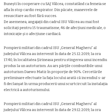
Bunești în cooperare cu SAJ Vâlcea, constatând ca femeia se
afla în stop cardio respirator. Din păcate, manevrele de
resuscitare au fost fără succes.
De asemenea, angajații din cadrul ISU Vâlcea au mai fost
solicitați pentru 15 traumatisme, 46 de afecțiuni medicale, o
intoxicație și o afecțiune cardiacă.
Pompierii militari din cadrul ISU „General Magheru” al
județului Vâlcea au intervenit în data de 25.12.2019, la ora
17.40, în localitatea Șirineasa pentru stingerea unui incendiu
produs la un autoturism. Au ars părțile combustibile unui
autoturism Daewo Matiz în proporție de 90%. Cercetările
preliminare efectuate la fața locului arată că incendiul s-ar
fi declanșat în urma producerii unui scurtcircuit la instalația
electrică a autoturismului.
Pompierii militari din cadrul ISU „General Magheru” al
județului Vâlcea au intervenit în data de 29.12.2019, la ora