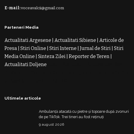
E-mail:
voceavalcii@gmail.com
Parteneri Media
Actualitati Argesene
|
Actualitati Sibiene
|
Articole de
Presa
|
Stiri Online
|
Stiri Interne
|
Jurnal de Stiri
|
Stiri
Media Online
|
Sinteza Zilei
|
Reporter de Teren
|
Actualitati Doljene
Rochii Noi
Rochii de Revelion
Rochii
de Banchet
Rochii de Cununie
Magazin de Rochii
Rochii
pe Comanda
Rochii de Seara
Ultimele articole
Ambulanță atacată cu pietre și topoare după zvonuri
de pe TikTok. Trei tineri au fost reținuți
9 august 2026