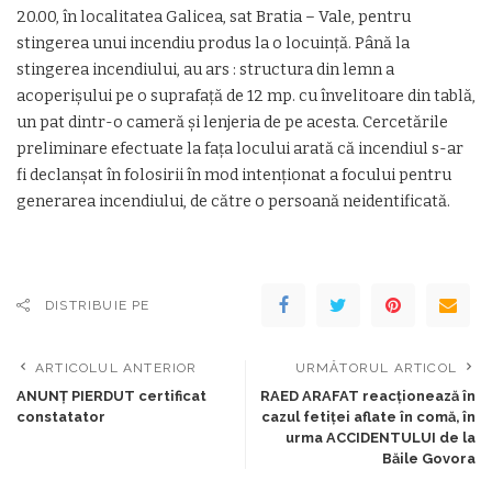
20.00, în localitatea Galicea, sat Bratia – Vale, pentru
stingerea unui incendiu produs la o locuință. Până la
stingerea incendiului, au ars : structura din lemn a
acoperișului pe o suprafață de 12 mp. cu învelitoare din tablă,
un pat dintr-o cameră și lenjeria de pe acesta. Cercetările
preliminare efectuate la fața locului arată că incendiul s-ar
fi declanșat în folosirii în mod intenționat a focului pentru
generarea incendiului, de către o persoană neidentificată.
DISTRIBUIE PE
ARTICOLUL ANTERIOR
URMĂTORUL ARTICOL
ANUNȚ PIERDUT certificat
RAED ARAFAT reacționează în
constatator
cazul fetiței aflate în comă, în
urma ACCIDENTULUI de la
Băile Govora