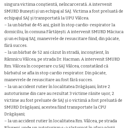
singura victima conștientă, neîncarcerată. A intervenit
SMURD Bunești și un echipaj al SAJ. Victima a fost preluată de
echipajul SAJ și transportată la UPU Vâlcea.
– la un bărbat de 45 ani, găsit în stop cardio-respirator la
domiciliu, în comuna Fârtățești. A intervenit SMURD Măciuca
și un echipaj SAJ, manevrele de resuscitare fiind, din păcate,
fără succes.
– la un bărbat de 52 ani căzut în stradă, inconștient, în
Râmnicu Vâlcea, pe strada Dr. Hacman. A intervenit SMURD
Rm. Vâlcea în cooperare cu SAJ Vâlcea, constatând că
bărbatul se afla in stop cardio respirator. Din păcate,
manevrele de resuscitare au fost fără succes.
– la un accident rutier în localitatea Drăgășani, între 2
autoturisme din care au rezultat 3 victime rănite ușor, 2
victime au fost preluate de SAJ și o victimă a fost preluată de
SMURD Drăgășani, acestea fiind transportate la CPU
Drăgășani;
– la un accident rutier în localitatea Rm. Vâlcea, pe strada
Râureni, unde un autoturism s-a răsturnat în afara părții