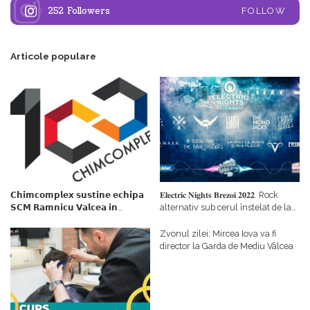
252
Followers
FOLLOW
Articole populare
𝗖𝗵𝗶𝗺𝗰𝗼𝗺𝗽𝗹𝗲𝘅 𝘀𝘂𝘀𝘁𝗶𝗻𝗲 𝗲𝗰𝗵𝗶𝗽𝗮
𝐄𝐥𝐞𝐜𝐭𝐫𝐢𝐜 𝐍𝐢𝐠𝐡𝐭𝐬 𝐁𝐫𝐞𝐳𝐨𝐢 𝟐𝟎𝟐𝟐. Rock
𝗦𝗖𝗠 𝗥𝗮𝗺𝗻𝗶𝗰𝘂 𝗩𝗮𝗹𝗰𝗲𝗮 𝗶𝗻
alternativ sub cerul înstelat de la
𝗰𝗮𝗹𝗶𝘁𝗮𝘁𝗲 𝗱𝗲 𝗽𝗮𝗿𝘁𝗲𝗻𝗲𝗿
#𝐁𝐫𝐞𝐳𝐨𝐢𝐮𝐥𝐋𝐮𝐦𝐢𝐢
𝗳𝗶𝗻𝗮𝗻𝘁𝗮𝘁𝗼𝗿
Zvonul zilei: Mircea Iova va fi
director la Garda de Mediu Vâlcea