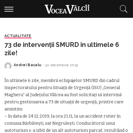
ACTUALITATE
73 de intervenții SMURD în ultimele 6
zile!
Andrei Bacalu
30 decembrie 2019
Posted
by
În ultimele 6 zile, membrii echipajelor SMURD din cadrul
Inspectoratului pentru Situaţii de Urgenţă (ISU) „General
Magheru” al Judeţului Vâlcea au fost solicitaţi să intervină
pentru gestionarea a 73 de situaţii de urgenţă, printre care
amintim:
– în data de 24.12.2019, la ora 21.11, la un accident rutier în
comuna Bărbătești, sat Negrulești. Conducătorul unui
autoturism s-a izbit de un alt autoturism parcat, rezultând o