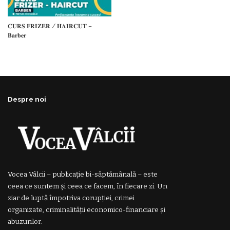
𝐂𝐔𝐑𝐒 𝐅𝐑𝐈𝐙𝐄𝐑 / 𝐇𝐀𝐈𝐑𝐂𝐔𝐓 –
𝐁𝐚𝐫𝐛𝐞𝐫
Despre noi
Vocea Vâlcii – publicație bi-săptămânală – este
ceea ce suntem și ceea ce facem, în fiecare zi. Un
ziar de luptă împotriva corupției, crimei
organizate, criminalității economico-financiare și
abuzurilor.