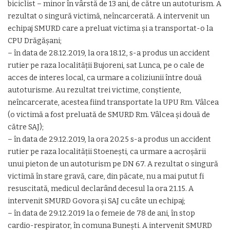
biciclist – minor în vârstă de 13 ani, de către un autoturism. A
rezultat o singură victimă, neîncarcerată. A intervenit un
echipaj SMURD care a preluat victima și a transportat-o la
CPU Drăgășani;
– în data de 28.12.2019, la ora 18.12, s-a produs un accident
rutier pe raza localității Bujoreni, sat Lunca, pe o cale de
acces de interes local, ca urmare a coliziunii între două
autoturisme. Au rezultat trei victime, conștiente,
neîncarcerate, acestea fiind transportate la UPU Rm. Vâlcea
(o victimă a fost preluată de SMURD Rm. Vâlcea și două de
către SAJ);
– în data de 29.12.2019, la ora 20.25 s-a produs un accident
rutier pe raza localității Stoenești, ca urmare a acroșării
unui pieton de un autoturism pe DN 67. A rezultat o singură
victimă în stare gravă, care, din păcate, nu a mai putut fi
resuscitată, medicul declarând decesul la ora 21.15. A
intervenit SMURD Govora și SAJ cu câte un echipaj;
– în data de 29.12.2019 la o femeie de 78 de ani, în stop
cardio-respirator, în comuna Bunești. A intervenit SMURD