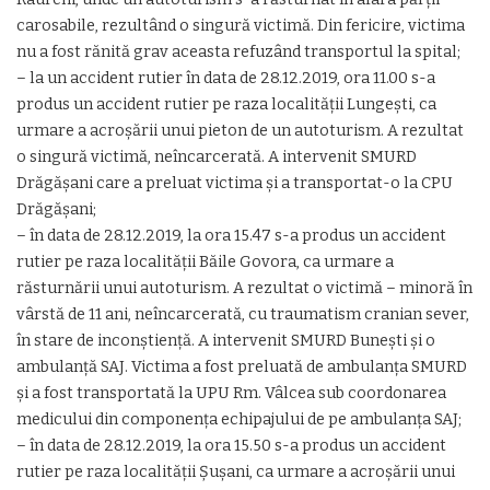
carosabile, rezultând o singură victimă. Din fericire, victima
nu a fost rănită grav aceasta refuzând transportul la spital;
– la un accident rutier în data de 28.12.2019, ora 11.00 s-a
produs un accident rutier pe raza localității Lungești, ca
urmare a acroșării unui pieton de un autoturism. A rezultat
o singură victimă, neîncarcerată. A intervenit SMURD
Drăgășani care a preluat victima și a transportat-o la CPU
Drăgășani;
– în data de 28.12.2019, la ora 15.47 s-a produs un accident
rutier pe raza localității Băile Govora, ca urmare a
răsturnării unui autoturism. A rezultat o victimă – minoră în
vârstă de 11 ani, neîncarcerată, cu traumatism cranian sever,
în stare de inconștiență. A intervenit SMURD Bunești și o
ambulanță SAJ. Victima a fost preluată de ambulanța SMURD
și a fost transportată la UPU Rm. Vâlcea sub coordonarea
medicului din componența echipajului de pe ambulanța SAJ;
– în data de 28.12.2019, la ora 15.50 s-a produs un accident
rutier pe raza localității Șușani, ca urmare a acroșării unui