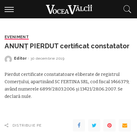
EVENIMENT
ANUNȚ PIERDUT certificat constatator
Editor
30 decembrie 2019
Posted
by
Pierdut certificate constatatoare eliberate de registrul
Comerțului, apartinând SC FERTINA SRL, cod fiscal 1466379,
având numerele 6899/28.03.2006 și 13421/28.06.2007. Se
declară nule.
DISTRIBUIE PE