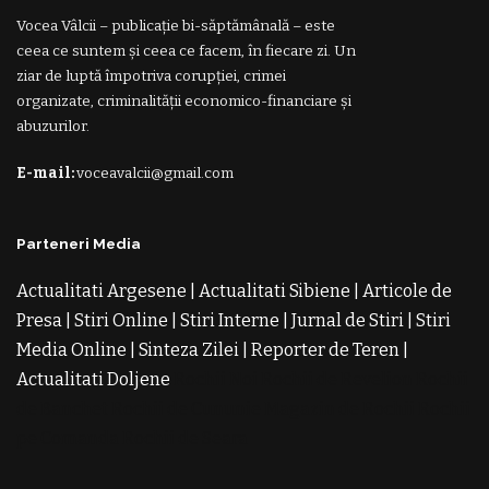
Vocea Vâlcii – publicație bi-săptămânală – este
ceea ce suntem și ceea ce facem, în fiecare zi. Un
ziar de luptă împotriva corupției, crimei
organizate, criminalității economico-financiare și
abuzurilor.
E-mail:
voceavalcii@gmail.com
Parteneri Media
Actualitati Argesene
|
Actualitati Sibiene
|
Articole de
Presa
|
Stiri Online
|
Stiri Interne
|
Jurnal de Stiri
|
Stiri
Media Online
|
Sinteza Zilei
|
Reporter de Teren
|
Actualitati Doljene
Rochii Noi
Rochii de Revelion
Rochii
de Banchet
Rochii de Cununie
Magazin de Rochii
Rochii
pe Comanda
Rochii de Seara