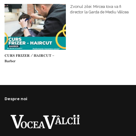
𝗰𝗮𝗹𝗶𝘁𝗮𝘁𝗲 𝗱𝗲 𝗽𝗮𝗿𝘁𝗲𝗻𝗲𝗿
#𝐁𝐫𝐞𝐳𝐨𝐢𝐮𝐥𝐋𝐮𝐦𝐢𝐢
𝗳𝗶𝗻𝗮𝗻𝘁𝗮𝘁𝗼𝗿
Zvonul zilei: Mircea Iova va fi
director la Garda de Mediu Vâlcea
𝐂𝐔𝐑𝐒 𝐅𝐑𝐈𝐙𝐄𝐑 / 𝐇𝐀𝐈𝐑𝐂𝐔𝐓 –
𝐁𝐚𝐫𝐛𝐞𝐫
Despre noi