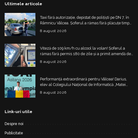
Ultimele articole
Taxi fără autorizație, depistat de polițiști pe DN 7, în
Râmnicu Vâlcea. Șoferul a rămas fără plăcuțe timp
de 6 luni
8 august 2026
Viteză de 109 km/h cu alcool la volan! Șoferul a
rămas fără permis 180 de zile și a primit amendă de
4.325 de lei
8 august 2026
Performanță extraordinară pentru Vâlcea! Darius,
elev al Colegiului Național de Informatică „Matei
Basarab”, a cucerit argintul la Olimpiada
8 august 2026
Internațională de Inteligență Artificială
Link-uri utile
Despre noi
Publicitate