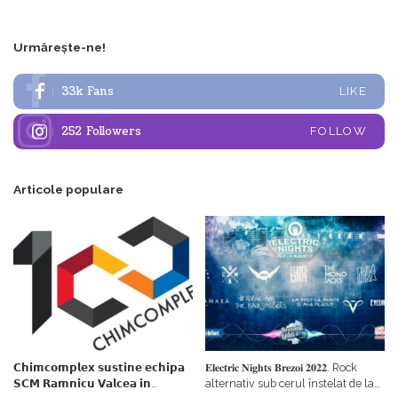
Urmărește-ne!
33k
Fans
LIKE
252
Followers
FOLLOW
Articole populare
𝗖𝗵𝗶𝗺𝗰𝗼𝗺𝗽𝗹𝗲𝘅 𝘀𝘂𝘀𝘁𝗶𝗻𝗲 𝗲𝗰𝗵𝗶𝗽𝗮
𝐄𝐥𝐞𝐜𝐭𝐫𝐢𝐜 𝐍𝐢𝐠𝐡𝐭𝐬 𝐁𝐫𝐞𝐳𝐨𝐢 𝟐𝟎𝟐𝟐. Rock
𝗦𝗖𝗠 𝗥𝗮𝗺𝗻𝗶𝗰𝘂 𝗩𝗮𝗹𝗰𝗲𝗮 𝗶𝗻
alternativ sub cerul înstelat de la