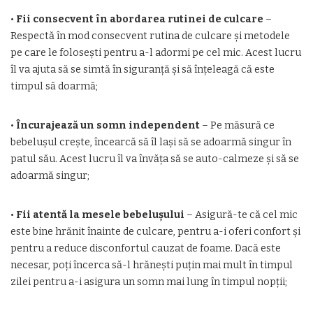
•
Fii consecvent în abordarea rutinei de culcare
–
Respectă în mod consecvent rutina de culcare și metodele
pe care le folosești pentru a-l adormi pe cel mic. Acest lucru
îl va ajuta să se simtă în siguranță și să înțeleagă că este
timpul să doarmă;
•
Încurajează un somn independent
– Pe măsură ce
bebelușul crește, încearcă să îl lași să se adoarmă singur în
patul său. Acest lucru îl va învăța să se auto-calmeze și să se
adoarmă singur;
•
Fii atentă la mesele bebelușului
– Asigură-te că cel mic
este bine hrănit înainte de culcare, pentru a-i oferi confort și
pentru a reduce disconfortul cauzat de foame. Dacă este
necesar, poți încerca să-l hrănești puțin mai mult în timpul
zilei pentru a-i asigura un somn mai lung în timpul nopții;