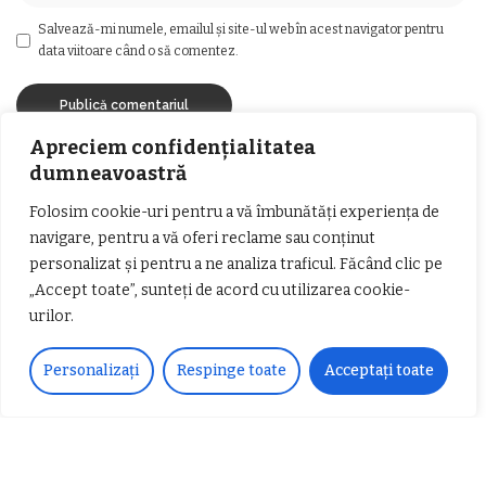
Salvează-mi numele, emailul și site-ul web în acest navigator pentru
data viitoare când o să comentez.
Apreciem confidențialitatea
dumneavoastră
Ai întrebări?
Ne găsești pe rețelele sociale sau pe pagina de
Folosim cookie-uri pentru a vă îmbunătăți experiența de
Contact
și revenim cu răspuns în cel mai scurt
navigare, pentru a vă oferi reclame sau conținut
timp.
personalizat și pentru a ne analiza traficul. Făcând clic pe
„Accept toate”, sunteți de acord cu utilizarea cookie-
urilor.
Urmărește-ne!
Personalizați
Respinge toate
Acceptați toate
33k
Fans
LIKE
252
Followers
FOLLOW