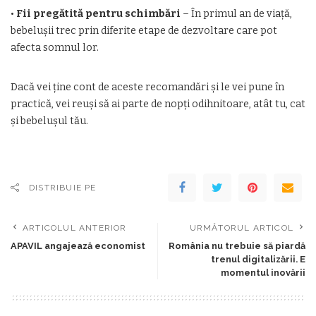
•
Fii pregătită pentru schimbări
– În primul an de viață,
bebelușii trec prin diferite etape de dezvoltare care pot
afecta somnul lor.
Dacă vei ține cont de aceste recomandări și le vei pune în
practică, vei reuși să ai parte de nopți odihnitoare, atât tu, cat
și bebelușul tău.
DISTRIBUIE PE
ARTICOLUL ANTERIOR
URMĂTORUL ARTICOL
APAVIL angajează economist
România nu trebuie să piardă
trenul digitalizării. E
momentul inovării