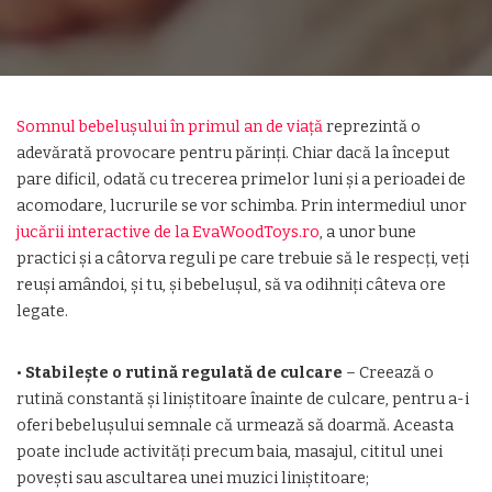
Somnul bebelușului în primul an de viață
reprezintă o
adevărată provocare pentru părinți. Chiar dacă la început
pare dificil, odată cu trecerea primelor luni și a perioadei de
acomodare, lucrurile se vor schimba. Prin intermediul unor
jucării interactive de la EvaWoodToys.ro
, a unor bune
practici și a câtorva reguli pe care trebuie să le respecți, veți
reuși amândoi, și tu, și bebelușul, să va odihniți câteva ore
legate.
•
Stabilește o rutină regulată de culcare
– Creează o
rutină constantă și liniștitoare înainte de culcare, pentru a-i
oferi bebelușului semnale că urmează să doarmă. Aceasta
poate include activități precum baia, masajul, cititul unei
povești sau ascultarea unei muzici liniștitoare;