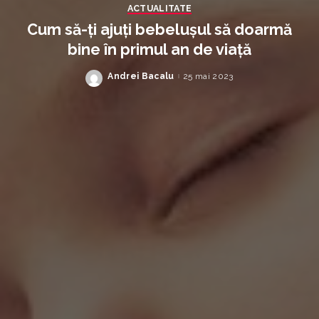
ACTUALITATE
Cum să-ți ajuți bebelușul să doarmă
bine în primul an de viață
Andrei Bacalu
25 mai 2023
Posted
by