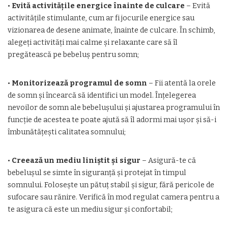
•
Evită activitățile energice înainte de culcare
– Evită
activitățile stimulante, cum ar fi jocurile energice sau
vizionarea de desene animate, înainte de culcare. În schimb,
alegeți activități mai calme și relaxante care să îl
pregătească pe bebeluș pentru somn;
•
Monitorizează programul de somn
– Fii atentă la orele
de somn și încearcă să identifici un model. Înțelegerea
nevoilor de somn ale bebelușului și ajustarea programului în
funcție de acestea te poate ajută să îl adormi mai ușor și să-i
îmbunătățești calitatea somnului;
•
Creează un mediu liniștit și sigur
– Asigură-te că
bebelușul se simte în siguranță și protejat în timpul
somnului. Folosește un pătuț stabil și sigur, fără pericole de
sufocare sau rănire. Verifică în mod regulat camera pentru a
te asigura că este un mediu sigur și confortabil;