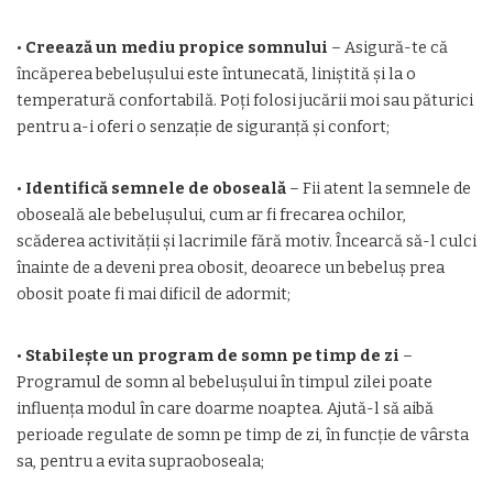
•
Creează un mediu propice somnului
– Asigură-te că
încăperea bebelușului este întunecată, liniștită și la o
temperatură confortabilă. Poți folosi jucării moi sau păturici
pentru a-i oferi o senzație de siguranță și confort;
•
Identifică semnele de oboseală
– Fii atent la semnele de
oboseală ale bebelușului, cum ar fi frecarea ochilor,
scăderea activității și lacrimile fără motiv. Încearcă să-l culci
înainte de a deveni prea obosit, deoarece un bebeluș prea
obosit poate fi mai dificil de adormit;
•
Stabilește un program de somn pe timp de zi
–
Programul de somn al bebelușului în timpul zilei poate
influența modul în care doarme noaptea. Ajută-l să aibă
perioade regulate de somn pe timp de zi, în funcție de vârsta
sa, pentru a evita supraoboseala;