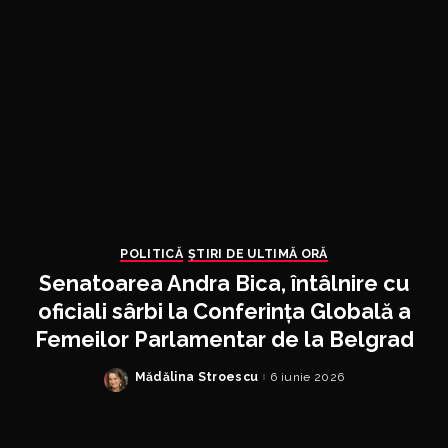
POLITICĂ
ȘTIRI DE ULTIMĂ ORĂ
Senatoarea Andra Bica, întâlnire cu
oficiali sârbi la Conferința Globală a
Femeilor Parlamentar de la Belgrad
Mădălina Stroescu
6 iunie 2026
Posted
by