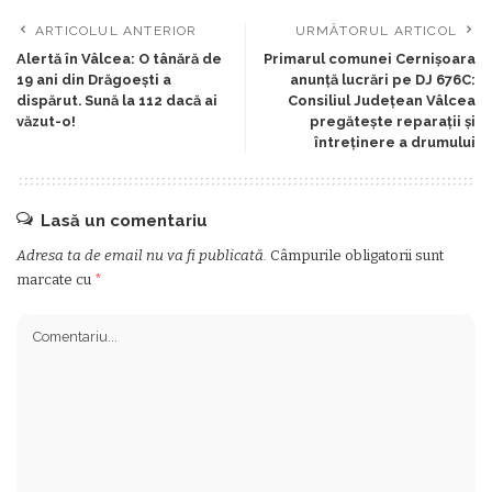
ARTICOLUL ANTERIOR
URMĂTORUL ARTICOL
Alertă în Vâlcea: O tânără de
Primarul comunei Cernișoara
19 ani din Drăgoești a
anunță lucrări pe DJ 676C:
dispărut. Sună la 112 dacă ai
Consiliul Județean Vâlcea
văzut-o!
pregătește reparații și
întreținere a drumului
Lasă un comentariu
Adresa ta de email nu va fi publicată.
Câmpurile obligatorii sunt
marcate cu
*