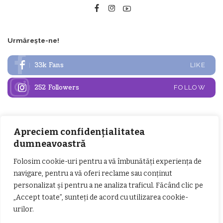
Urmărește-ne!
33k
Fans
LIKE
252
Followers
FOLLOW
Articole populare
Apreciem confidențialitatea
dumneavoastră
Folosim cookie-uri pentru a vă îmbunătăți experiența de
navigare, pentru a vă oferi reclame sau conținut
personalizat și pentru a ne analiza traficul. Făcând clic pe
„Accept toate”, sunteți de acord cu utilizarea cookie-
urilor.
𝗖𝗵𝗶𝗺𝗰𝗼𝗺𝗽𝗹𝗲𝘅 𝘀𝘂𝘀𝘁𝗶𝗻𝗲 𝗲𝗰𝗵𝗶𝗽𝗮
𝐄𝐥𝐞𝐜𝐭𝐫𝐢𝐜 𝐍𝐢𝐠𝐡𝐭𝐬 𝐁𝐫𝐞𝐳𝐨𝐢 𝟐𝟎𝟐𝟐. Rock