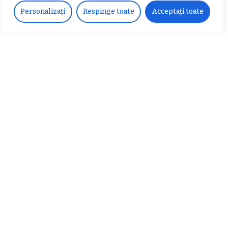
𝗦𝗖𝗠 𝗥𝗮𝗺𝗻𝗶𝗰𝘂 𝗩𝗮𝗹𝗰𝗲𝗮 𝗶𝗻
alternativ sub cerul înstelat de la
Personalizați
Respinge toate
Acceptați toate
𝗰𝗮𝗹𝗶𝘁𝗮𝘁𝗲 𝗱𝗲 𝗽𝗮𝗿𝘁𝗲𝗻𝗲𝗿
#𝐁𝐫𝐞𝐳𝐨𝐢𝐮𝐥𝐋𝐮𝐦𝐢𝐢
𝗳𝗶𝗻𝗮𝗻𝘁𝗮𝘁𝗼𝗿
Zvonul zilei: Mircea Iova va fi
director la Garda de Mediu Vâlcea
𝐂𝐔𝐑𝐒 𝐅𝐑𝐈𝐙𝐄𝐑 / 𝐇𝐀𝐈𝐑𝐂𝐔𝐓 –
𝐁𝐚𝐫𝐛𝐞𝐫
Despre noi