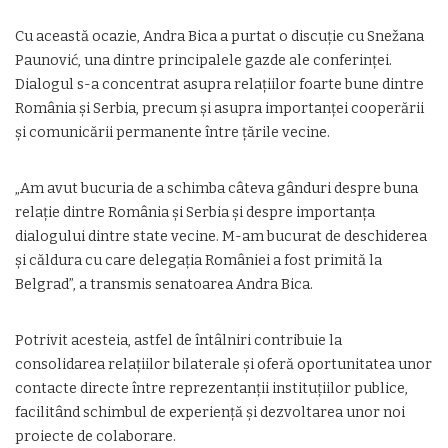
Cu această ocazie, Andra Bica a purtat o discuție cu Snežana
Paunović, una dintre principalele gazde ale conferinței.
Dialogul s-a concentrat asupra relațiilor foarte bune dintre
România și Serbia, precum și asupra importanței cooperării
și comunicării permanente între țările vecine.
„Am avut bucuria de a schimba câteva gânduri despre buna
relație dintre România și Serbia și despre importanța
dialogului dintre state vecine. M-am bucurat de deschiderea
și căldura cu care delegația României a fost primită la
Belgrad”, a transmis senatoarea Andra Bica.
Potrivit acesteia, astfel de întâlniri contribuie la
consolidarea relațiilor bilaterale și oferă oportunitatea unor
contacte directe între reprezentanții instituțiilor publice,
facilitând schimbul de experiență și dezvoltarea unor noi
proiecte de colaborare.