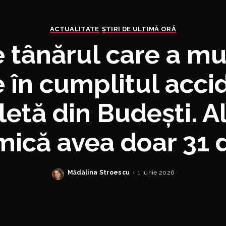
ACTUALITATE
ȘTIRI DE ULTIMĂ ORĂ
e tânărul care a mur
 în cumplitul acci
etă din Budești. 
ică avea doar 31 
Mădălina Stroescu
1 iunie 2026
Posted
by