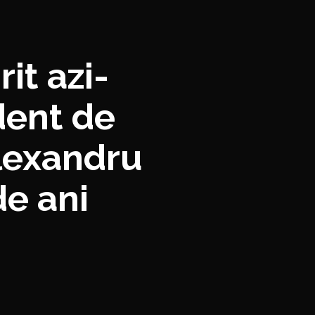
it azi-
dent de
Alexandru
de ani