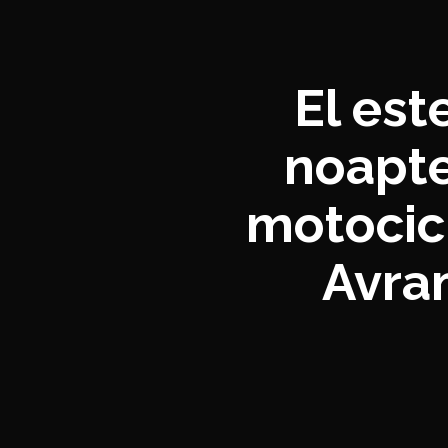
El est
noapte
motocicl
Avram