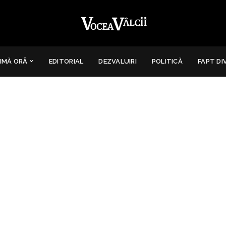
IMĂ ORĂ
EDITORIAL
DEZVALUIRI
POLITICĂ
FAPT DI