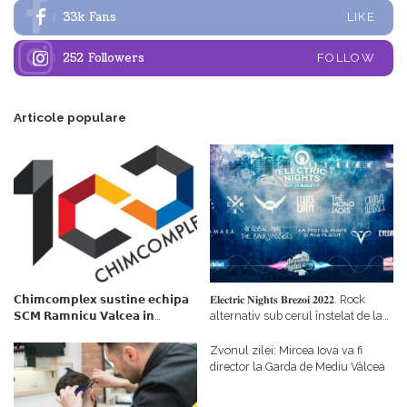
33k
Fans
LIKE
252
Followers
FOLLOW
Articole populare
𝗖𝗵𝗶𝗺𝗰𝗼𝗺𝗽𝗹𝗲𝘅 𝘀𝘂𝘀𝘁𝗶𝗻𝗲 𝗲𝗰𝗵𝗶𝗽𝗮
𝐄𝐥𝐞𝐜𝐭𝐫𝐢𝐜 𝐍𝐢𝐠𝐡𝐭𝐬 𝐁𝐫𝐞𝐳𝐨𝐢 𝟐𝟎𝟐𝟐. Rock
𝗦𝗖𝗠 𝗥𝗮𝗺𝗻𝗶𝗰𝘂 𝗩𝗮𝗹𝗰𝗲𝗮 𝗶𝗻
alternativ sub cerul înstelat de la
𝗰𝗮𝗹𝗶𝘁𝗮𝘁𝗲 𝗱𝗲 𝗽𝗮𝗿𝘁𝗲𝗻𝗲𝗿
#𝐁𝐫𝐞𝐳𝐨𝐢𝐮𝐥𝐋𝐮𝐦𝐢𝐢
𝗳𝗶𝗻𝗮𝗻𝘁𝗮𝘁𝗼𝗿
Zvonul zilei: Mircea Iova va fi
director la Garda de Mediu Vâlcea