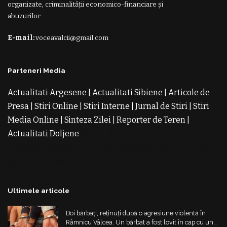
organizate, criminalității economico-financiare și
abuzurilor.
E-mail:
voceavalcii@gmail.com
Parteneri Media
Actualitati Argesene
|
Actualitati Sibiene
|
Articole de
Presa
|
Stiri Online
|
Stiri Interne
|
Jurnal de Stiri
|
Stiri
Media Online
|
Sinteza Zilei
|
Reporter de Teren
|
Actualitati Doljene
Rochii Noi
Rochii de Revelion
Rochii
de Banchet
Rochii de Cununie
Magazin de Rochii
Rochii
pe Comanda
Rochii de Seara
Ultimele articole
Doi bărbați, reținuți după o agresiune violentă în
Râmnicu Vâlcea. Un bărbat a fost lovit în cap cu un