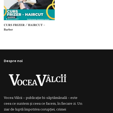
𝐂𝐔𝐑𝐒 𝐅𝐑𝐈𝐙𝐄𝐑 / 𝐇𝐀𝐈𝐑𝐂𝐔𝐓 –
𝐁𝐚𝐫𝐛𝐞𝐫
Despre noi
Vocea Vâlcii – publicație bi-săptămânală – este
ceea ce suntem și ceea ce facem, în fiecare zi. Un
ziar de luptă împotriva corupției, crimei