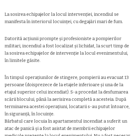
La sosirea echipajelor la locul intervenției, incendiul se
manifesta în interiorul locuinței, cu degajări mari de fum.
Datorită acţiunii prompte şi profesioniste a pompierilor
militari, incendiul a fost localizat şi lichidat, la scurt timp de
la sosirea echipajelor de intervenţie la locul evenimentului,
în limitele găsite.
În timpul operațiunilor de stingere, pompierii au evacuat 13
persoane (doisprezece de la etajele inferioare și una de la
etajul superior celui incendiat). S-a procedat la desfumarea
scării blocului, până la aerisirea completă a acesteia. După
terminarea acestei operațiuni, locatarii s-au putut întoarce,
în siguranță, în locuințe.
Bărbatul care locuia în apartamentul incendiat a suferit un
atac de panică și a fost asistat de membrii echipajelor
medicale prezente la locul evenimentului. Nu a fost necesar