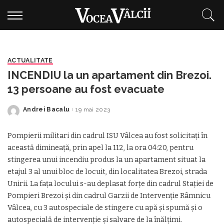
ACTUALITATE
INCENDIU la un apartament din Brezoi.
13 persoane au fost evacuate
Andrei Bacalu
19 mai 2023
Posted
by
Pompierii militari din cadrul ISU Vâlcea au fost solicitați în
această dimineață, prin apel la 112, la ora 04:20, pentru
stingerea unui incendiu produs la un apartament situat la
etajul 3 al unui bloc de locuit, din localitatea Brezoi, strada
Unirii. La fața locului s-au deplasat forțe din cadrul Stației de
Pompieri Brezoi și din cadrul Garzii de Intervenție Râmnicu
Vâlcea, cu 3 autospeciale de stingere cu apă și spumă și o
autospecială de intervenție și salvare de la înălțimi.