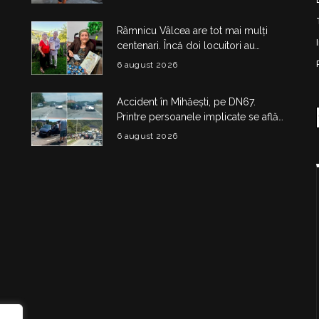
Râmnicu Vâlcea are tot mai mulți
centenari. Încă doi locuitori au
împlinit 100 de ani în doar câteva zile
6 august 2026
Accident în Mihăești, pe DN67.
Printre persoanele implicate se află
și doi copii
6 august 2026
i