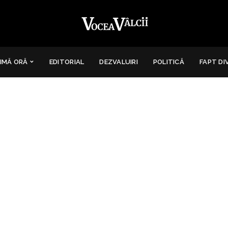
IMĂ ORĂ
EDITORIAL
DEZVALUIRI
POLITICĂ
FAPT DI