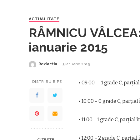
ACTUALITATE
RÂMNICU VÂLCEA: M
ianuarie 2015
Redactia
3 ianuarie 2015
Posted
by
DISTRIBUIE PE
• 09:00 – -1 grade C, parţia
• 10:00 – 0 grade C, parţial
• 11:00 – 1 grade C, parţial
• 12:00 – 2 grade C, parţial
CITEȘTE