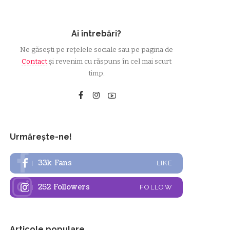
Ai întrebări?
Ne găsești pe rețelele sociale sau pe pagina de
Contact
și revenim cu răspuns în cel mai scurt
timp.
Urmărește-ne!
33k
Fans
LIKE
252
Followers
FOLLOW
Articole populare