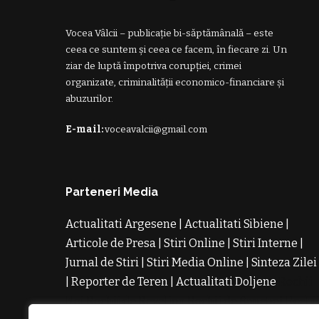
Vocea Vâlcii – publicație bi-săptămânală – este
ceea ce suntem și ceea ce facem, în fiecare zi. Un
ziar de luptă împotriva corupției, crimei
organizate, criminalității economico-financiare și
abuzurilor.
E-mail:
voceavalcii@gmail.com
Parteneri Media
Actualitati Argesene
|
Actualitati Sibiene
|
Articole de Presa
|
Stiri Online
|
Stiri Interne
|
Jurnal de Stiri
|
Stiri Media Online
|
Sinteza Zilei
|
Reporter de Teren
|
Actualitati Doljene
Rochii
Noi
Rochii de Revelion
Rochii de Banchet
Rochi