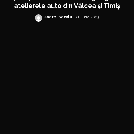
atelierele auto din Vâlcea și Timiș
Andrei Bacalu
21 iunie 2023
Posted
by