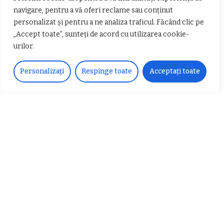
navigare, pentru a vă oferi reclame sau conținut
Urmărește-ne!
personalizat și pentru a ne analiza traficul. Făcând clic pe
„Accept toate”, sunteți de acord cu utilizarea cookie-
33k
Fans
LIKE
urilor.
252
Followers
FOLLOW
Personalizați
Respinge toate
Acceptați toate
Articole populare
𝗖𝗵𝗶𝗺𝗰𝗼𝗺𝗽𝗹𝗲𝘅 𝘀𝘂𝘀𝘁𝗶𝗻𝗲 𝗲𝗰𝗵𝗶𝗽𝗮
𝐄𝐥𝐞𝐜𝐭𝐫𝐢𝐜 𝐍𝐢𝐠𝐡𝐭𝐬 𝐁𝐫𝐞𝐳𝐨𝐢 𝟐𝟎𝟐𝟐. Rock
𝗦𝗖𝗠 𝗥𝗮𝗺𝗻𝗶𝗰𝘂 𝗩𝗮𝗹𝗰𝗲𝗮 𝗶𝗻
alternativ sub cerul înstelat de la
𝗰𝗮𝗹𝗶𝘁𝗮𝘁𝗲 𝗱𝗲 𝗽𝗮𝗿𝘁𝗲𝗻𝗲𝗿
#𝐁𝐫𝐞𝐳𝐨𝐢𝐮𝐥𝐋𝐮𝐦𝐢𝐢