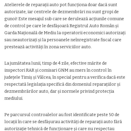
Atelierele de reparații auto pot funcționa doar dacă sunt
autorizate, iar centrele de dezmembrări nu sunt gropi de
gunoi! Este mesajul sub care se derulează acțiunile comune
de control pe care le desfășoară Registrul Auto Român și
Garda Națională de Mediu la operatorii economici autorizați
sau neautorizați și la persoanele neînregistrate fiscal care
prestează activități în zona serviciilor auto.
La jumătatea lunii, timp de 4 zile, efective mărite de
inspectori RAR și comisari GNM au mers în control în
județele Timiș și Vâlcea, în special pentru a verifica dacă este
respectată legislația specifică din domeniul reparațiilor și
dezmembrărilor auto, dar și normele privind protecția
mediului.
Pe parcursul controalelor au fost identificate peste 50 de
locații în care se desfășurau activități de reparații auto fără
autorizație tehnică de funcționare și care nu respectau