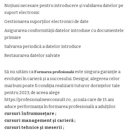
Noțiuni necesare pentru introducere și validarea datelor pe
suport electronic
Gestionarea suporților electronici de date
Asigurarea conformității datelor introduse cu documentele
primare
Salvarea periodică a datelor introduce
Restaurarea datelor salvate
Să nu uităm ca 𝐅𝐨𝐫𝐦𝐚𝐫𝐞𝐚 𝐩𝐫𝐨𝐟𝐞𝐬𝐢𝐨𝐧𝐚𝐥𝐚̆ este singura garanție a
evoluției în carieră și a succesului. Desigur, alegerea celor
mai buni poate fi condiția realizarii tuturor dorințelor tale
pentru 2023, de aceea alege
https://profesionalnewconsult.ro , școala care de 15 ani
aduce performanța în formarea profesională a adulților.
cursuri înfrumusețare ;
cursuri management și carieră ;
cursuri tehnice și meserii ;