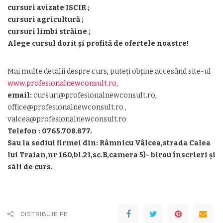
cursuri avizate ISCIR ;
cursuri agricultură ;
cursuri limbi străine ;
Alege cursul dorit și profită de ofertele noastre!
Mai multe detalii despre curs, puteţi obţine accesând site-ul
www.profesionalnewconsult.ro
,
email:
cursuri@profesionalnewconsult.ro,
office@profesionalnewconsult.ro ,
valcea@profesionalnewconsult.ro
Telefon : 0765.708.877.
Sau la sediul firmei din: Râmnicu Vâlcea,strada Calea
lui Traian,nr 160,bl.21,sc.B,camera 5)- birou înscrieri şi
sãli de curs.
DISTRIBUIE PE