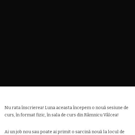
Nu rata înscrierea! Luna aceasta începem o nouă sesiune de
curs, în format fizic, în sala de curs din Râmnicu Vâlcea!
Ai un job nou sau poate ai primit o sarcină nouă la locul de