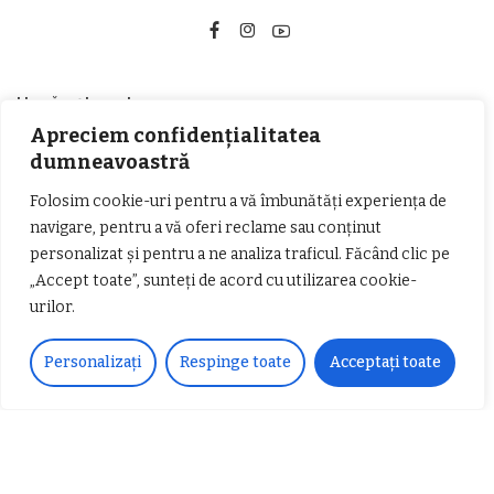
Urmărește-ne!
Apreciem confidențialitatea
33k
Fans
LIKE
dumneavoastră
Folosim cookie-uri pentru a vă îmbunătăți experiența de
252
Followers
FOLLOW
navigare, pentru a vă oferi reclame sau conținut
personalizat și pentru a ne analiza traficul. Făcând clic pe
Articole populare
„Accept toate”, sunteți de acord cu utilizarea cookie-
urilor.
Personalizați
Respinge toate
Acceptați toate