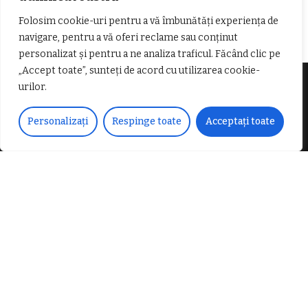
𝐁𝐚𝐫𝐛𝐞𝐫
Folosim cookie-uri pentru a vă îmbunătăți experiența de
navigare, pentru a vă oferi reclame sau conținut
personalizat și pentru a ne analiza traficul. Făcând clic pe
„Accept toate”, sunteți de acord cu utilizarea cookie-
urilor.
Despre noi
Personalizați
Respinge toate
Acceptați toate
Vocea Vâlcii – publicație bi-săptămânală – este
ceea ce suntem și ceea ce facem, în fiecare zi. Un
ziar de luptă împotriva corupției, crimei
organizate, criminalității economico-financiare și
abuzurilor.
E-mail:
voceavalcii@gmail.com