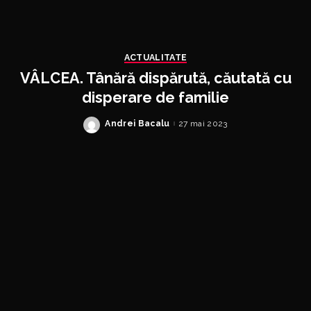
ACTUALITATE
VÂLCEA. Tânără dispărută, căutată cu
disperare de familie
Andrei Bacalu
27 mai 2023
Posted
by