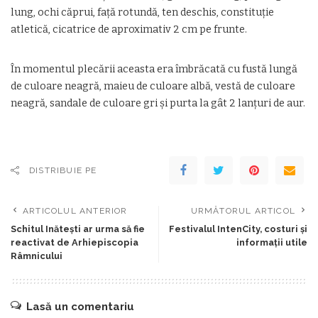
lung, ochi căprui, față rotundă, ten deschis, constituție
atletică, cicatrice de aproximativ 2 cm pe frunte.
În momentul plecării aceasta era îmbrăcată cu fustă lungă
de culoare neagră, maieu de culoare albă, vestă de culoare
neagră, sandale de culoare gri și purta la gât 2 lanțuri de aur.
DISTRIBUIE PE
ARTICOLUL ANTERIOR
URMĂTORUL ARTICOL
Schitul Inăteşti ar urma să fie
Festivalul IntenCity, costuri și
reactivat de Arhiepiscopia
informații utile
Râmnicului
Lasă un comentariu