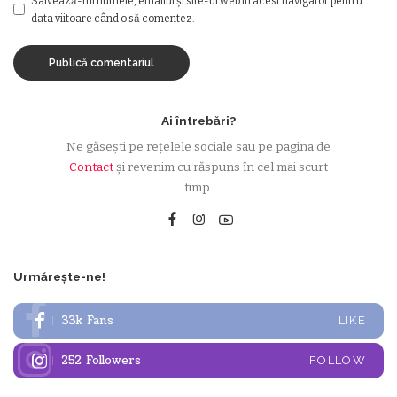
Salvează-mi numele, emailul și site-ul web în acest navigator pentru
data viitoare când o să comentez.
Ai întrebări?
Ne găsești pe rețelele sociale sau pe pagina de
Contact
și revenim cu răspuns în cel mai scurt
timp.
Urmărește-ne!
33k
Fans
LIKE
252
Followers
FOLLOW