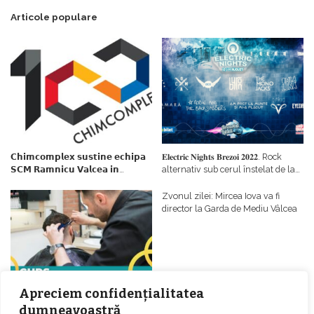
Articole populare
𝗖𝗵𝗶𝗺𝗰𝗼𝗺𝗽𝗹𝗲𝘅 𝘀𝘂𝘀𝘁𝗶𝗻𝗲 𝗲𝗰𝗵𝗶𝗽𝗮
𝐄𝐥𝐞𝐜𝐭𝐫𝐢𝐜 𝐍𝐢𝐠𝐡𝐭𝐬 𝐁𝐫𝐞𝐳𝐨𝐢 𝟐𝟎𝟐𝟐. Rock
𝗦𝗖𝗠 𝗥𝗮𝗺𝗻𝗶𝗰𝘂 𝗩𝗮𝗹𝗰𝗲𝗮 𝗶𝗻
alternativ sub cerul înstelat de la
𝗰𝗮𝗹𝗶𝘁𝗮𝘁𝗲 𝗱𝗲 𝗽𝗮𝗿𝘁𝗲𝗻𝗲𝗿
#𝐁𝐫𝐞𝐳𝐨𝐢𝐮𝐥𝐋𝐮𝐦𝐢𝐢
𝗳𝗶𝗻𝗮𝗻𝘁𝗮𝘁𝗼𝗿
Zvonul zilei: Mircea Iova va fi
director la Garda de Mediu Vâlcea
Apreciem confidențialitatea
dumneavoastră
𝐂𝐔𝐑𝐒 𝐅𝐑𝐈𝐙𝐄𝐑 / 𝐇𝐀𝐈𝐑𝐂𝐔𝐓 –