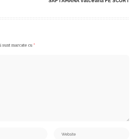
SĂPTĂMÂNA vâlceană PE SCURT
ii sunt marcate cu
*