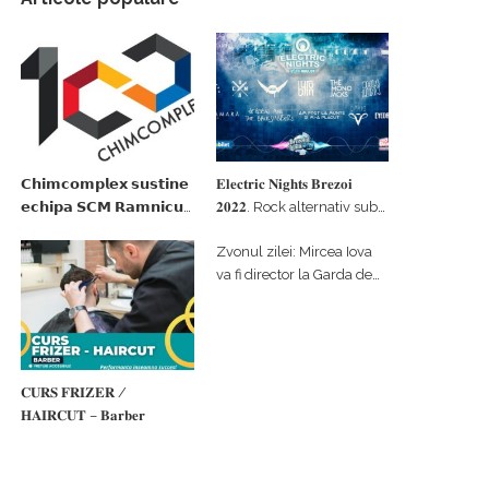
𝗖𝗵𝗶𝗺𝗰𝗼𝗺𝗽𝗹𝗲𝘅 𝘀𝘂𝘀𝘁𝗶𝗻𝗲
𝐄𝐥𝐞𝐜𝐭𝐫𝐢𝐜 𝐍𝐢𝐠𝐡𝐭𝐬 𝐁𝐫𝐞𝐳𝐨𝐢
𝗲𝗰𝗵𝗶𝗽𝗮 𝗦𝗖𝗠 𝗥𝗮𝗺𝗻𝗶𝗰𝘂
𝟐𝟎𝟐𝟐. Rock alternativ sub
𝗩𝗮𝗹𝗰𝗲𝗮 𝗶𝗻 𝗰𝗮𝗹𝗶𝘁𝗮𝘁𝗲 𝗱𝗲
cerul înstelat de la
Zvonul zilei: Mircea Iova
𝗽𝗮𝗿𝘁𝗲𝗻𝗲𝗿 𝗳𝗶𝗻𝗮𝗻𝘁𝗮𝘁𝗼𝗿
#𝐁𝐫𝐞𝐳𝐨𝐢𝐮𝐥𝐋𝐮𝐦𝐢𝐢
va fi director la Garda de
Mediu Vâlcea
𝐂𝐔𝐑𝐒 𝐅𝐑𝐈𝐙𝐄𝐑 /
𝐇𝐀𝐈𝐑𝐂𝐔𝐓 – 𝐁𝐚𝐫𝐛𝐞𝐫