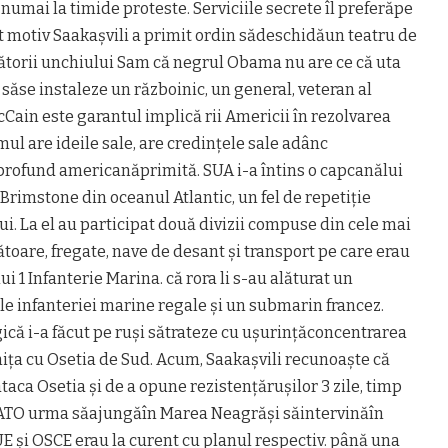
numai la timide proteste. Serviciile secrete îl preferăpe
t motiv Saakașvili a primit ordin sădeschidăun teatru de
ătorii unchiului Sam că negrul Obama nu are ce că uta
 săse instaleze un războinic, un general, veteran al
Cain este garantul implică rii Americii în rezolvarea
Omul are ideile sale, are credințele sale adânc
profund americanăprimită. SUA i-a întins o capcanălui
 Brimstone din oceanul Atlantic, un fel de repetiție
ui. La el au participat două divizii compuse din cele mai
toare, fregate, nave de desant și transport pe care erau
i 1 Infanterie Marina. că rora li s-au alăturat un
ale infanteriei marine regale și un submarin francez.
ică i-a făcut pe ruși sătrateze cu ușurințăconcentrarea
ița cu Osetia de Sud. Acum, Saakașvili recunoaște că
 ataca Osetia și de a opune rezistențărușilor 3 zile, timp
ATO urma săajungăîn Marea Neagrăși săintervinăîn
UE și OSCE erau la curent cu planul respectiv. până una