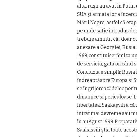
alta, rușii au avut în Puti
SUA și armata lor a încerc
Mării Negre, astfel că etap
pe unde săfie introdus des
trebuie amintit că , doar 
anexare a Georgiei, Rusia a
1969, constituiserămiza unui
de serviciu, gata oricând s
Concluzia e simplă: Rusia îi
îndreaptăspre Europa și St
se îngrijoreazădeloc pentru
dinamice și periculoase. Lu
libertatea. Saakașvili a că
intrat mai devreme sau mai
în auÂ­gust 1999. Preparati
Saakașvili știa toate acest