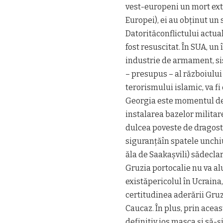
vest-europeni un mort ext
Europei), ei au obținut un
Datorităconflictului actual,
fost resuscitat. În SUA, un 
industrie de armament, sis
– presupus – al războiului
terorismului islamic, va f
Georgia este momentul de 
instalarea bazelor militare 
dulcea poveste de dragoste
siguranțăîn spatele unchi
ăla de Saakașvili) sădecla
Gruzia portocalie nu va al
existăpericolul în Ucraina,
certitudinea aderării Gruzi
Caucaz. În plus, prin aceas
definitiv jos masca și să-ș