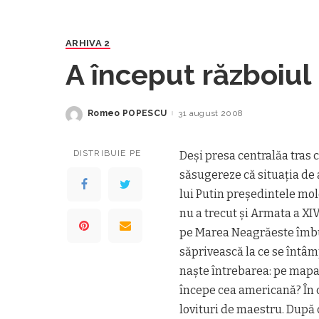
ARHIVA 2
A început războiul
Romeo POPESCU
31 august 2008
Posted
by
DISTRIBUIE PE
Deși presa centralăa tras
săsugereze că situația de a
lui Putin președintele mol
nu a trecut și Armata a XIV
pe Marea Neagrăeste îmbu
săprivească la ce se întâm
naște întrebarea: pe map
începe cea americană? În ca
lovituri de maestru. După 