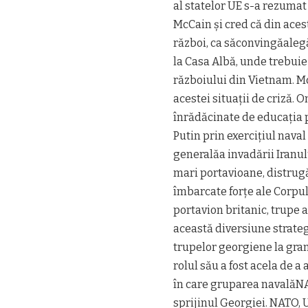
al statelor UE s-a rezumat 
McCain și cred că din aces
război, ca săconvingăaleg
la Casa Albă, unde trebuie
războiului din Vietnam. Mc
acestei situații de criză. 
înrădăcinate de educația 
Putin prin exercițiul naval
generalăa invadării Iranul
mari portavioane, distrugă
îmbarcate forțe ale Corpulu
portavion britanic, trupe 
această diversiune strateg
trupelor georgiene la gran
rolul său a fost acela de a
în care gruparea navalăN
sprijinul Georgiei. NATO, 