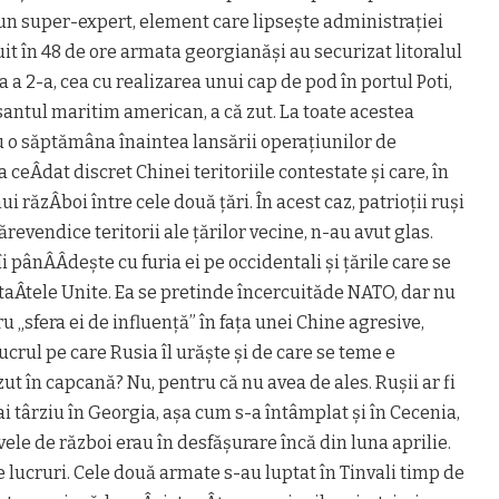
n un super-expert, element care lipsește administrației
uit în 48 de ore armata georgianăși au securizat litoralul
a a 2-a, cea cu realizarea unui cap de pod în portul Poti,
antul maritim american, a că zut. La toate acestea
cu o săptămâna înaintea lansării operațiunilor de
 ceÂ­dat discret Chinei teritoriile contestate și care, în
 răzÂ­boi între cele două țări. În acest caz, patrioții ruși
ărevendice teritorii ale țărilor vecine, n-au avut glas.
 pânÂ­Â­dește cu furia ei pe occidentali și țările care se
aÂ­tele Unite. Ea se pretinde încercuităde NATO, dar nu
 „sfera ei de influență” în fața unei Chine agresive,
crul pe care Rusia îl urăște și de care se teme e
 zut în capcană? Nu, pentru că nu avea de ales. Rușii ar fi
 târziu în Georgia, așa cum s-a întâmplat și în Cecenia,
vele de război erau în desfășurare în­că din luna aprilie.
e lucruri. Cele două armate s-au luptat în Tinvali timp de