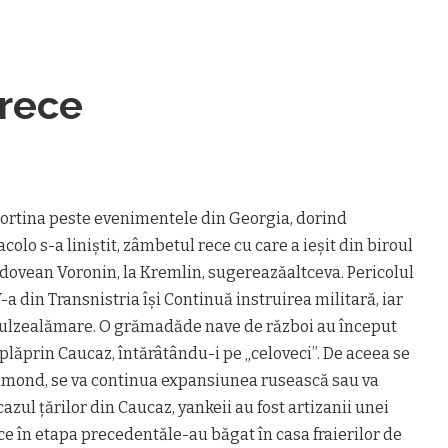
 rece
 cortina peste evenimentele din Georgia, dorind
colo s-a liniștit, zâmbetul rece cu care a ieșit din biroul
dovean Voronin, la Kremlin, sugereazăaltceva. Pericolul
-a din Transnistria își Continuă instruirea militară, iar
lzealămare. O grămadăde nave de război au început
plăprin Caucaz, întărâtându-i pe „celoveci”. De aceea se
amond, se va continua expansiunea rusească sau va
zul țărilor din Caucaz, yankeii au fost artizanii unei
ce în etapa precedentăle-au băgat în casa fraierilor de