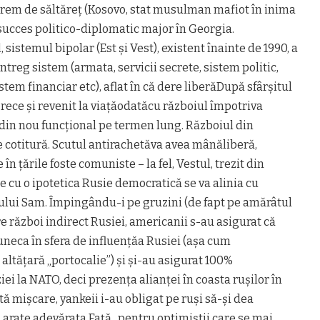
rem de săltăreț (Kosovo, stat musulman mafiot în inima
 succes politico-diplomatic major în Georgia.
 sistemul bipolar (Est și Vest), existent înainte de 1990, a
întreg sistem (armata, servicii secrete, sistem politic,
tem financiar etc), aflat în că dere liberăDupă sfârșitul
 rece și revenit la viațăodatăcu războiul împotriva
i din nou funcțional pe termen lung. Războiul din
cotitură. Scutul antirachetăva avea mânăliberă,
în țările foste comuniste – la fel, Vestul, trezit din
 cu o ipotetica Rusie democratică se va alinia cu
ului Sam. Împingându-i pe gruzini (de fapt pe amărâtul
re război indirect Rusiei, americanii s-au asigurat că
uneca în sfera de influențăa Rusiei (așa cum
 altățară „portocalie”) și și-au asigurat 100%
ei la NATO, deci prezența alianței în coasta rușilor în
tă mișcare, yankeii i-au obligat pe ruși să-și dea
i arate adevărata Față , pentru optimiștii care se mai