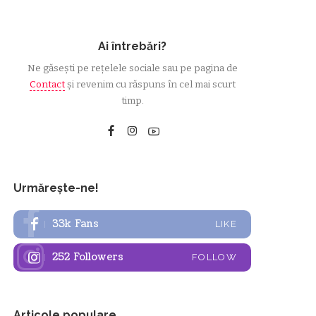
Ai întrebări?
Ne găsești pe rețelele sociale sau pe pagina de
Contact
și revenim cu răspuns în cel mai scurt
timp.
Urmărește-ne!
33k
Fans
LIKE
252
Followers
FOLLOW
Articole populare