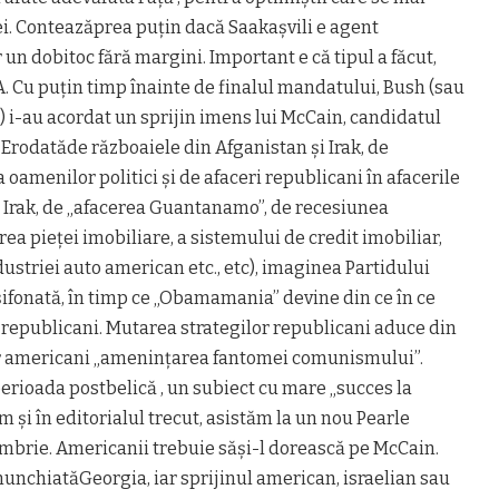
ei. Conteazăprea puțin dacă Saakașvili e agent
un dobitoc fără margini. Important e că tipul a făcut,
A. Cu puțin timp înainte de finalul mandatului, Bush (sau
) i-au acordat un sprijin imens lui McCain, candidatul
 Erodatăde războaiele din Afganistan și Irak, de
oamenilor politici și de afaceri republicani în afacerile
n Irak, de „afacerea Guantanamo”, de recesiunea
a pieței imobiliare, a sistemului de credit imobiliar,
ustriei auto american etc., etc), imaginea Partidului
ifonată, în timp ce „Obamamania” devine din ce în ce
 republicani. Mutarea strategilor republicani aduce din
or americani „amenințarea fantomei comunismului”.
 perioada postbelică , un subiect cu mare „succes la
și în editorialul trecut, asistăm la un nou Pearle
mbrie. Americanii trebuie săși-l dorească pe McCain.
nunchiatăGeorgia, iar sprijinul american, israelian sau