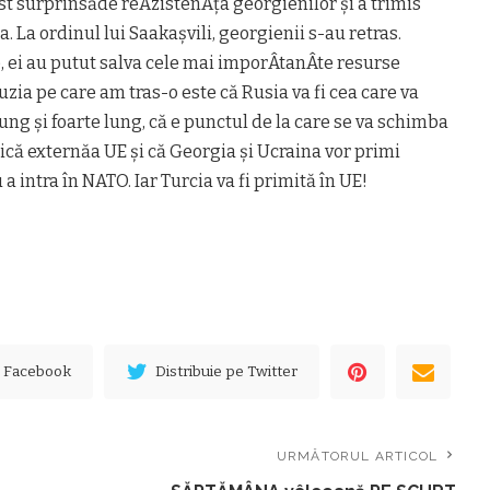
t surprinsăde reÂ­zis­tenÂ­ța georgienilor și a trimis
. La ordinul lui Saakașvili, georgienii s-au retras.
, ei au putut salva cele mai imporÂ­tanÂ­te resurse
zia pe care am tras-o este că Rusia va fi cea care va
ng și foarte lung, că e punctul de la care se va schimba
tică externăa UE și că Georgia și Ucraina vor primi
 intra în NATO. Iar Turcia va fi primită în UE!
e Facebook
Distribuie pe Twitter
URMĂTORUL ARTICOL