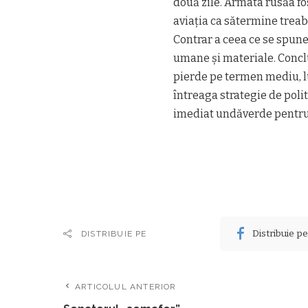
două zile. Armata rusăa fos
aviația ca sătermine treaba
Contrar a ceea ce se spune
umane și materiale. Conclu
pierde pe termen mediu, lu
întreaga strategie de poli
imediat undăverde pentru a
Distribuie p
DISTRIBUIE PE
ARTICOLUL ANTERIOR