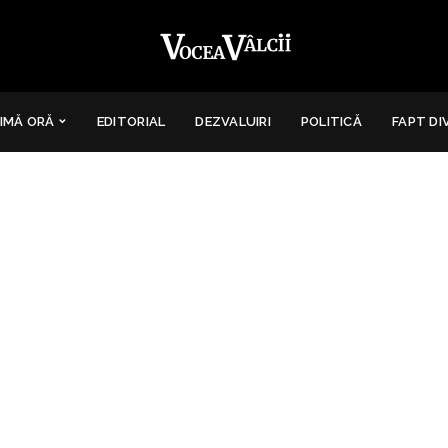
IMĂ ORĂ
EDITORIAL
DEZVALUIRI
POLITICĂ
FAPT DI