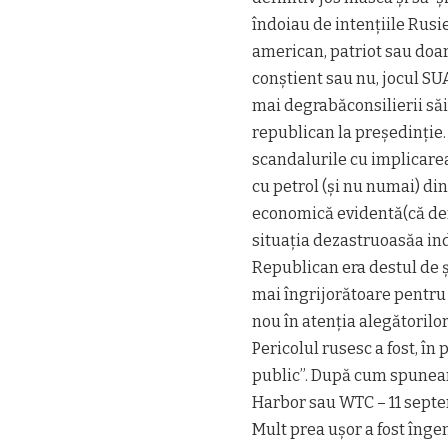
îndoiau de intențiile Rusi
american, patriot sau doar 
conștient sau nu, jocul SU
mai degrabăconsilierii săi
republican la președinție.
scandalurile cu implicarea 
cu petrol (și nu numai) di
economică evidentă(că dere
situația dezastruoasăa ind
Republican era destul de ș
mai îngrijorătoare pentru
nou în atenția alegătoril
Pericolul rusesc a fost, în
public”. După cum spuneam 
Harbor sau WTC – 11 septe
Mult prea ușor a fost înge